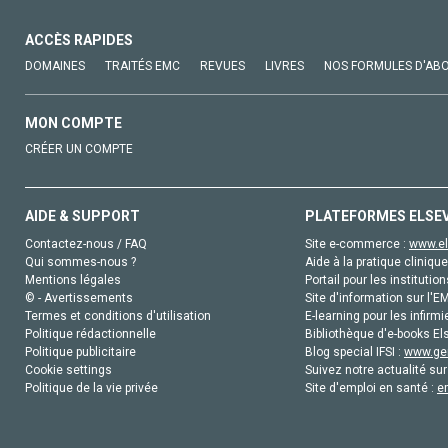
ACCÈS RAPIDES
DOMAINES
TRAITÉS EMC
REVUES
LIVRES
NOS FORMULES D'AB
MON COMPTE
CRÉER UN COMPTE
AIDE & SUPPORT
PLATEFORMES ELSE
Contactez-nous / FAQ
Site e-commerce :
www.el
Qui sommes-nous ?
Aide à la pratique clinique
Mentions légales
Portail pour les institution
© - Avertissements
Site d'information sur l'E
Termes et conditions d'utilisation
E-learning pour les infirmi
Politique rédactionnelle
Bibliothèque d'e-books Els
Politique publicitaire
Blog special IFSI :
www.gen
Cookie settings
Suivez notre actualité sur
Politique de la vie privée
Site d'emploi en santé :
e