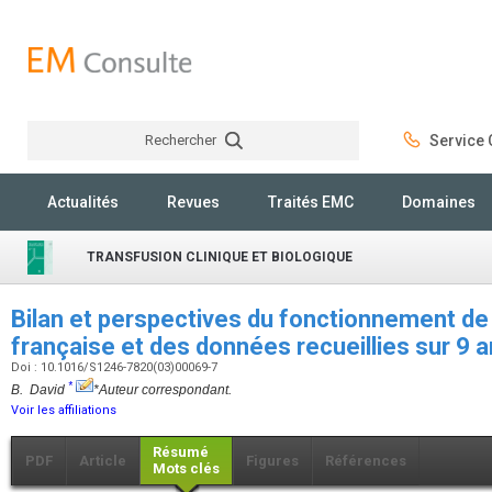
Rechercher
Service C
Rechercher
Actualités
Revues
Traités EMC
Domaines
TRANSFUSION CLINIQUE ET BIOLOGIQUE
Bilan et perspectives du fonctionnement de
française et des données recueillies sur 9 
Doi : 10.1016/S1246-7820(03)00069-7
*
B. David
*Auteur correspondant.
Voir les affiliations
Résumé
PDF
Article
Figures
Références
Mots clés