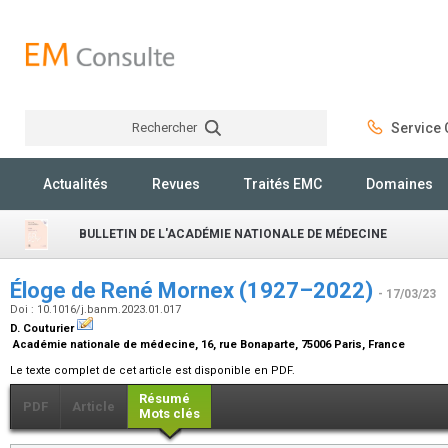
Rechercher
Service C
Rechercher
Actualités
Revues
Traités EMC
Domaines
BULLETIN DE L'ACADÉMIE NATIONALE DE MÉDECINE
Éloge de René Mornex (1927–2022)
- 17/03/23
Doi : 10.1016/j.banm.2023.01.017
D. Couturier
Académie nationale de médecine, 16, rue Bonaparte, 75006 Paris, France
Le texte complet de cet article est disponible en PDF.
Résumé
PDF
Article
Mots clés