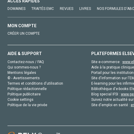
ACCÈS RAPIDES
DOMAINES
TRAITÉS EMC
REVUES
LIVRES
NOS FORMULES D'AB
MON COMPTE
CRÉER UN COMPTE
AIDE & SUPPORT
PLATEFORMES ELSE
Contactez-nous / FAQ
Site e-commerce :
www.el
Qui sommes-nous ?
Aide à la pratique clinique
Mentions légales
Portail pour les institution
© - Avertissements
Site d'information sur l'E
Termes et conditions d'utilisation
E-learning pour les infirmi
Politique rédactionnelle
Bibliothèque d'e-books Els
Politique publicitaire
Blog special IFSI :
www.gen
Cookie settings
Suivez notre actualité sur
Politique de la vie privée
Site d'emploi en santé :
e