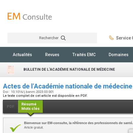
Rechercher
Service C
Rechercher
Actualités
Revues
Traités EMC
Domaines
BULLETIN DE L'ACADÉMIE NATIONALE DE MÉDECINE
Actes de l’Académie nationale de médecine
Doi : 10.1016/j.banm.2023.03.001
Le texte complet de cet article est disponible en PDF.
Résumé
PDF
Mots clés
Bienvenue sur EM-consulte, la référence des professionnels de santé.
Article gratuit.