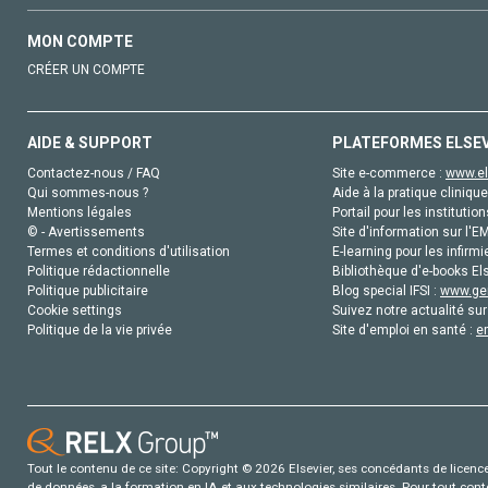
MON COMPTE
CRÉER UN COMPTE
AIDE & SUPPORT
PLATEFORMES ELSE
Contactez-nous / FAQ
Site e-commerce :
www.el
Qui sommes-nous ?
Aide à la pratique clinique
Mentions légales
Portail pour les institution
© - Avertissements
Site d'information sur l'E
Termes et conditions d'utilisation
E-learning pour les infirmi
Politique rédactionnelle
Bibliothèque d'e-books Els
Politique publicitaire
Blog special IFSI :
www.gen
Cookie settings
Suivez notre actualité sur
Politique de la vie privée
Site d'emploi en santé :
e
Tout le contenu de ce site: Copyright © 2026 Elsevier, ses concédants de licence e
de données, a la formation en IA et aux technologies similaires. Pour tout con