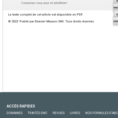
c
Connectez-vous pour en bénéficier!
vo
Le texte complet de cet article est disponible en PDF.
co
© 2023 Publié par Elsevier Masson SAS. Tous droits réservés.
ACCÈS RAPIDES
DOMAINES
TRAITÉS EMC
REVUES
LIVRES
NOS FORMULES D'AB