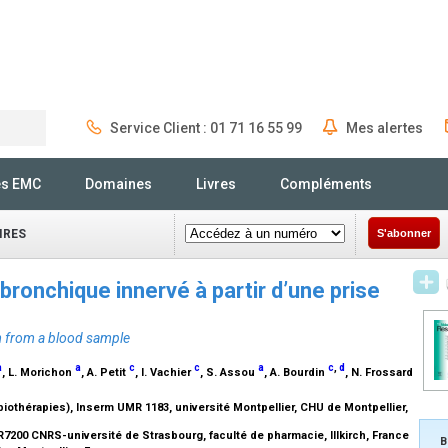
Service Client : 01 71 16 55 99
Mes alertes
Rechercher
és EMC
Domaines
Livres
Compléments
IRES
S'abonner
 bronchique innervé à partir d’une prise
um from a blood sample
a
a
c
c
a
c
,
d
, L. Morichon
, A. Petit
, I. Vachier
, S. Assou
, A. Bourdin
, N. Frossard
iothérapies), Inserm UMR 1183, université Montpellier, CHU de Montpellier,
R7200 CNRS-université de Strasbourg, faculté de pharmacie, Illkirch, France
B