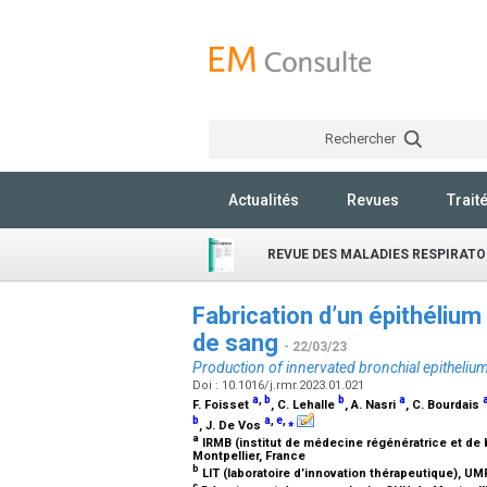
Rechercher
Actualités
Revues
Trait
REVUE DES MALADIES RESPIRATO
Fabrication d’un épithélium
de sang
- 22/03/23
Production of innervated bronchial epitheli
Doi : 10.1016/j.rmr.2023.01.021
a
,
b
b
a
F. Foisset
, C. Lehalle
, A. Nasri
, C. Bourdais
b
a
,
e
,
⁎
, J. De Vos
a
IRMB (institut de médecine régénératrice et de b
Montpellier, France
b
LIT (laboratoire d’innovation thérapeutique), UM
c