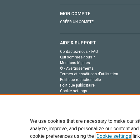
MON COMPTE
CRÉER UN COMPTE
AIDE & SUPPORT
Contactez-nous / FAQ
Qui sommes-nous ?
Mentions légales
© - Avertissements
Termes et conditions d'utilisation
Politique rédactionnelle
Politique publicitaire
Cookie settings
Politique de la vie privée
We use cookies that are necessary to make our si
analyze, improve, and personalize our content and
cookie preferences using the
Cookie settings
link
Tout le contenu de ce site: Copyright © 2026 Else