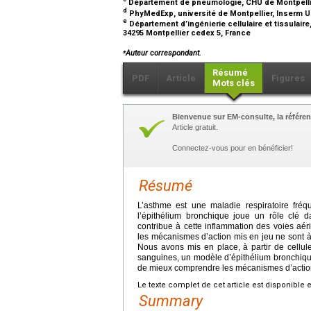
Département de pneumologie, CHU de Montpellie
d
PhyMedExp, université de Montpellier, Inserm U
e
Département d’ingénierie cellulaire et tissulaire
34295 Montpellier cedex 5, France
⁎
Auteur correspondant.
Résumé
PDF
Article
Figures
Mots clés
Bienvenue sur EM-consulte, la référen
Article gratuit.
Connectez-vous pour en bénéficier!
Résumé
L’asthme est une maladie respiratoire fré
l’épithélium bronchique joue un rôle clé d
contribue à cette inflammation des voies aé
les mécanismes d’action mis en jeu ne sont 
Nous avons mis en place, à partir de cellul
sanguines, un modèle d’épithélium bronchiqu
de mieux comprendre les mécanismes d’action
Le texte complet de cet article est disponible 
Summary