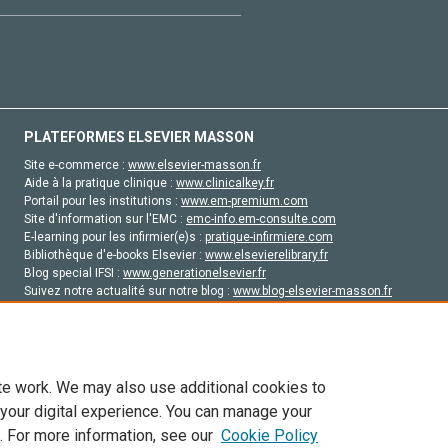
PLATEFORMES ELSEVIER MASSON
Site e-commerce :
www.elsevier-masson.fr
Aide à la pratique clinique :
www.clinicalkey.fr
Portail pour les institutions :
www.em-premium.com
Site d'information sur l'EMC :
emc-info.em-consulte.com
E-learning pour les infirmier(e)s :
pratique-infirmiere.com
Bibliothèque d'e-books Elsevier :
www.elsevierelibrary.fr
Blog special IFSI :
www.generationelsevier.fr
Suivez notre actualité sur notre blog :
www.blog-elsevier-masson.fr
Site d'emploi en santé :
emploisante.com
te work. We may also use additional cookies to
 your digital experience. You can manage your
. For more information, see our
Cookie Policy
vier, ses concédants de licence et ses contributeurs. Tout les droits sont réservés, y 