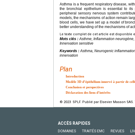
Asthma is a frequent respiratory disease, wit
the bronchial epithelium is essential to it
peripheral sensory nervous system contribute
models, the mechanisms of action remain lar
blood cells, we have set up a model of bronc
better understanding of the mechanisms of ac
Le texte complet de cet article est disponible 
Mots clés :
Asthme, Inflammation neurogène, C
Innervation sensitive
Keywords :
Asthma, Neurogenic inflammation,
innervation
Plan
Introduction
Modèle 3D d’épithélium innervé à partir de cellu
Conclusion et perspectives
Déclaration des liens d’intérêts
© 2023 SPLF. Publié par Elsevier Masson SAS. 
ACCÈS RAPIDES
DOMAINES
TRAITÉS EMC
REVUES
LI