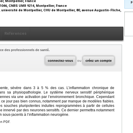
r, Montpellier, France
p
1046, CNRS UMR 9214, Montpellier, France
, université de Montpellier, CHU de Montpellier, 80, avenue Augustin-Fliche,
Références
ce des professionnels de santé.
connectez-vous
ou
créez un compte
quente, sévère dans 3 à 5 % des cas. L’inflammation chronique de
ans sa physiopathologie. Le système nerveux sensitif périphérique
riennes via une activation par l’environnement bronchique. Cependant
à ce jour pas bien connus, notamment par manque de modèles fiables.
es souches pluripotentes induites reprogrammées à partir de cellules
e innervé par des neurones sensitifs. Ce dernier permettra notamment
 sous-jacents à l’inflammation neurogène.
en PDF.