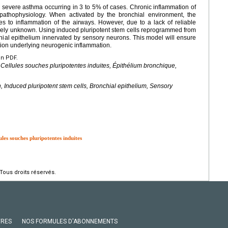
h severe asthma occurring in 3 to 5% of cases. Chronic inflammation of
s pathophysiology. When activated by the bronchial environment, the
s to inflammation of the airways. However, due to a lack of reliable
gely unknown. Using induced pluripotent stem cells reprogrammed from
hial epithelium innervated by sensory neurons. This model will ensure
tion underlying neurogenic inflammation.
en PDF.
ellules souches pluripotentes induites, Épithélium bronchique,
 Induced pluripotent stem cells, Bronchial epithelium, Sensory
les souches pluripotentes induites
Tous droits réservés.
VRES
NOS FORMULES D'ABONNEMENTS