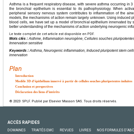
Asthma is a frequent respiratory disease, with severe asthma occurring in 3
the bronchial epithelium is essential to its pathophysiology. When activ
peripheral sensory nervous system contributes to inflammation of the airw
models, the mechanisms of action remain largely unknown. Using induced p
blood cells, we have set up a model of bronchial epithelium innervated by 
better understanding of the mechanisms of action underlying neurogenic inf
Le texte complet de cet article est disponible en PDF.
Mots clés :
Asthme, Inflammation neurogène, Cellules souches pluripotentes
Innervation sensitive
Keywords :
Asthma, Neurogenic inflammation, Induced pluripotent stem cell
innervation
Plan
Introduction
Modèle 3D d’épithélium innervé à partir de cellules souches pluripotentes induites
Conclusion et perspectives
Déclaration des liens d’intérêts
© 2023 SPLF. Publié par Elsevier Masson SAS. Tous droits réservés.
ACCÈS RAPIDES
DOMAINES
TRAITÉS EMC
REVUES
LIVRES
NOS FORMULES D'AB