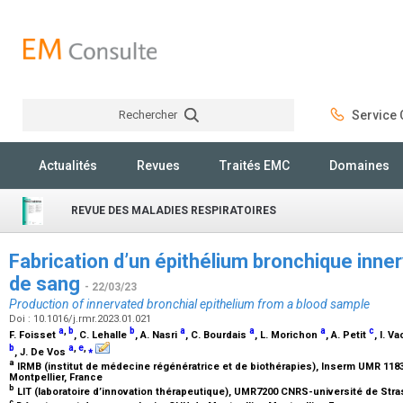
Rechercher
Service C
Rechercher
Actualités
Revues
Traités EMC
Domaines
REVUE DES MALADIES RESPIRATOIRES
Fabrication d’un épithélium bronchique innerv
de sang
- 22/03/23
Production of innervated bronchial epithelium from a blood sample
Doi : 10.1016/j.rmr.2023.01.021
a
,
b
b
a
a
a
c
F. Foisset
, C. Lehalle
, A. Nasri
, C. Bourdais
, L. Morichon
, A. Petit
, I. V
b
a
,
e
,
⁎
, J. De Vos
a
IRMB (institut de médecine régénératrice et de biothérapies), Inserm UMR 1183,
Montpellier, France
b
LIT (laboratoire d’innovation thérapeutique), UMR7200 CNRS-université de Stras
c