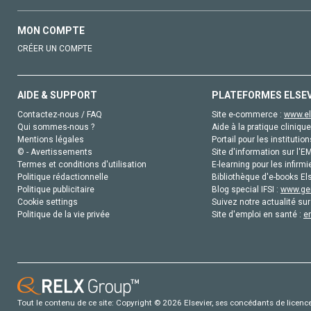
MON COMPTE
CRÉER UN COMPTE
AIDE & SUPPORT
PLATEFORMES ELSE
Contactez-nous / FAQ
Site e-commerce :
www.el
Qui sommes-nous ?
Aide à la pratique clinique
Mentions légales
Portail pour les institution
© - Avertissements
Site d'information sur l'E
Termes et conditions d'utilisation
E-learning pour les infirmi
Politique rédactionnelle
Bibliothèque d'e-books Els
Politique publicitaire
Blog special IFSI :
www.gen
Cookie settings
Suivez notre actualité sur
Politique de la vie privée
Site d'emploi en santé :
e
Tout le contenu de ce site: Copyright © 2026 Elsevier, ses concédants de licence e