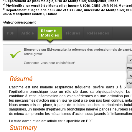
Département de pneumologie, CHU de Montpellier, Montpellier, France
d
PhyMedExp, université de Montpellier, Inserm U1046, CNRS UMR 9214, Montpell
e
Département d’ingénierie cellulaire et tissulaire, université de Montpellier, CH
34295 Montpellier cedex 5, France
⁎
Auteur correspondant.
Résumé
PDF
Article
Figures
Références
Mots clés
Bienvenue sur EM-consulte, la référence des professionnels de santé.
Article gratuit.
c
Connectez-vous pour en bénéficier!
vo
Résumé
co
L’asthme est une maladie respiratoire fréquente, sévère dans 3 à 5 %
l’épithélium bronchique joue un rôle clé dans sa physiopathologie. Le 
contribue à cette inflammation des voies aériennes via une activation pa
les mécanismes d’action mis en jeu ne sont à ce jour pas bien connus, no
Nous avons mis en place, à partir de cellules souches pluripotentes indu
sanguines, un modèle d’épithélium bronchique innervé par des neurones se
de mieux comprendre les mécanismes d’action sous-jacents à l’inflammatio
Le texte complet de cet article est disponible en PDF.
Summary