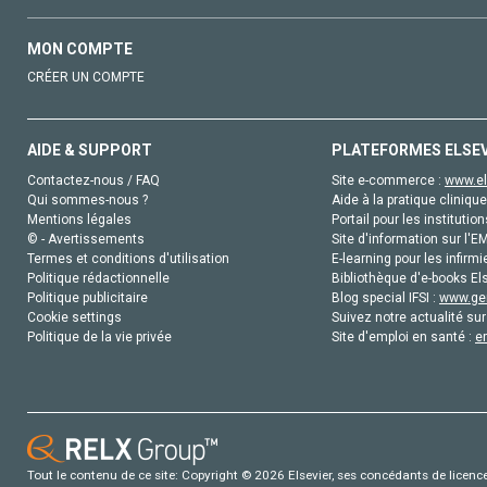
MON COMPTE
CRÉER UN COMPTE
AIDE & SUPPORT
PLATEFORMES ELSE
Contactez-nous / FAQ
Site e-commerce :
www.el
Qui sommes-nous ?
Aide à la pratique clinique
Mentions légales
Portail pour les institution
© - Avertissements
Site d'information sur l'E
Termes et conditions d'utilisation
E-learning pour les infirmi
Politique rédactionnelle
Bibliothèque d'e-books Els
Politique publicitaire
Blog special IFSI :
www.gen
Cookie settings
Suivez notre actualité sur
Politique de la vie privée
Site d'emploi en santé :
e
Tout le contenu de ce site: Copyright © 2026 Elsevier, ses concédants de licence e