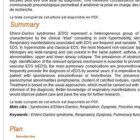
excavé) peut être une aide au diagnostic. Une meilleure connaissance de
communauté pneumologique permettrait d’améliorer la prise en charge des ma
de recherche.
Le texte complet de cet article est disponible en PDF.
Summary
Ehlers-Danlos syndromes (EDS) represent a heterogeneous group of h
characterized by the clinical “triad” consisting in joint hypermobility, skin
Respiratory manifestations associated with EDS are frequent and variable. T
EDS. In hypermobile and classical EDS, the most frequent non-vascular t
etiologies are wide-ranging and can coexist in the same patient: asthma, 
abnormalities, upper and lower airway collapse. The prevalence of obstru
high. Identification of the relevant dyspnea mechanism is essential to provi
vascular EDS (vEDS), the main pulmonary complications are pneumothora
frequently precede the diagnosis of vEDS by several years, it is imperative to
patient with spontaneous pneumothorax or hemothorax. The presence
parenchymal abnormalities (emphysema, clusters of calcified nodules, cavit
Treatment is based on the usual approaches, which must be carried out with 
informed of the diagnosis. Better knowledge of respiratory manifestation
would improve patient care and pave the way for further research.
Le texte complet de cet article est disponible en PDF.
Mots clés :
Syndromes d’Ehlers-Danlos, Respiration, Dyspnée, Fonction res
Keywords :
Ehlers-Danlos syndrome, Respiratory, Dyspnea, Pulmonary fun
Plan
Introduction