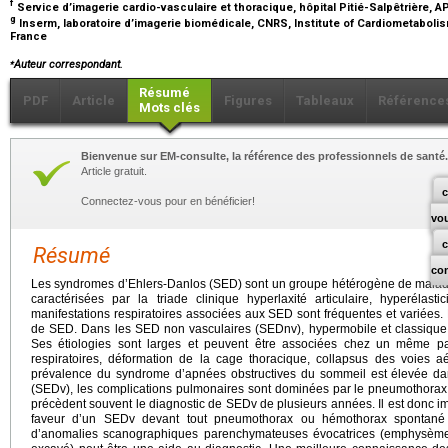
f
Service d’imagerie cardio-vasculaire et thoracique, hôpital Pitié-Salpêtrière, 
g
Inserm, laboratoire d’imagerie biomédicale, CNRS, Institute of Cardiometabolis
France
⁎
Auteur correspondant.
Résumé
PDF
Article
Figures
Tableaux
Référence
Mots clés
Bienvenue sur EM-consulte, la référence des professionnels de santé.
Article gratuit.
c
Connectez-vous pour en bénéficier!
vo
Résumé
co
Les syndromes d’Ehlers-Danlos (SED) sont un groupe hétérogène de maladies
caractérisées par la triade clinique hyperlaxité articulaire, hyperélastic
manifestations respiratoires associées aux SED sont fréquentes et variées.
de SED. Dans les SED non vasculaires (SEDnv), hypermobile et classique
Ses étiologies sont larges et peuvent être associées chez un même pa
respiratoires, déformation de la cage thoracique, collapsus des voies aé
prévalence du syndrome d’apnées obstructives du sommeil est élevée d
(SEDv), les complications pulmonaires sont dominées par le pneumothorax,
précèdent souvent le diagnostic de SEDv de plusieurs années. Il est donc i
faveur d’un SEDv devant tout pneumothorax ou hémothorax spontané 
d’anomalies scanographiques parenchymateuses évocatrices (emphysème, 