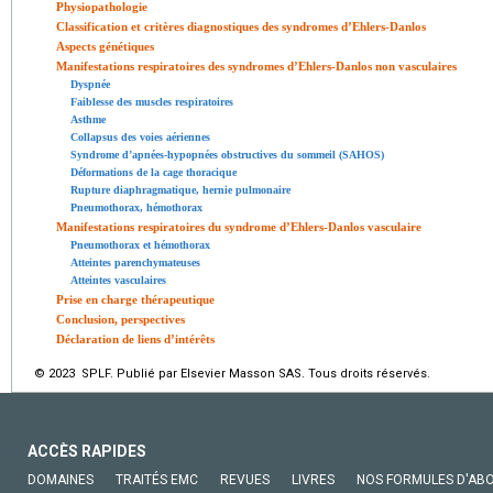
Physiopathologie
Classification et critères diagnostiques des syndromes d’Ehlers-Danlos
Aspects génétiques
Manifestations respiratoires des syndromes d’Ehlers-Danlos non vasculaires
Dyspnée
Faiblesse des muscles respiratoires
Asthme
Collapsus des voies aériennes
Syndrome d’apnées-hypopnées obstructives du sommeil (SAHOS)
Déformations de la cage thoracique
Rupture diaphragmatique, hernie pulmonaire
Pneumothorax, hémothorax
Manifestations respiratoires du syndrome d’Ehlers-Danlos vasculaire
Pneumothorax et hémothorax
Atteintes parenchymateuses
Atteintes vasculaires
Prise en charge thérapeutique
Conclusion, perspectives
Déclaration de liens d’intérêts
© 2023 SPLF. Publié par Elsevier Masson SAS. Tous droits réservés.
ACCÈS RAPIDES
DOMAINES
TRAITÉS EMC
REVUES
LIVRES
NOS FORMULES D'AB