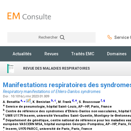
Rechercher
Service C
Rechercher
Actualités
Revues
Traités EMC
Domaines
REVUE DES MALADIES RESPIRATOIRES
Manifestations respiratoires des syndrome
Respiratory manifestations of Ehlers-Danlos syndromes
Doi : 10.1016/j.rmr.2023.01.009
a
,
⁎
b
,
c
d
,
e
f
,
g
A. Benattia
, K. Benistan
, M. Frank
, S. Boussouar
a
Service de pneumologie, hôpital Saint-Louis, AP–HP, Paris, France
b
Centre de référence des syndromes d’Ehlers-Danlos non vasculaires, hôpita
c
UMR U1179 Inserm, université Versailles Saint-Quentin, Montigny-le-Bretonne
d
Département de génétique, centre national de référence pour les maladies vas
européen VASCERN MSA, hôpital européen Georges-Pompidou, AP–HP, Paris, F
e
Inserm, U970 PARCC, université de Paris, Paris, France