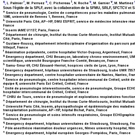
q
r
s
t
u
v
, L. Palmier
, M. Perruez
, C. Pichereau
, N. Roche
, M. Garnier
, M. Martinez
Sous l’égide de la SPLF, avec la collaboration de la SFMU, SRLF, SFCTCV et 
a
Service de pneumologie, Centre de compétences pour les maladies pulmonaire
1085, université de Rennes 1, Rennes, France
b
Université Paris Cité, AP–HP, DMU ESPRIT, service de médecine intensive réan
France
c
Inserm IAME U1137, Paris, France
d
Département de chirurgie, Institut du thorax Curie-Montsouris, Institut Mutual
Cité, Paris, France
e
Gustave-Roussy, département interdisciplinaire d’organisation du parcours pat
Villejuif, France
f
Réanimation polyvalente, centre hospitalier Victor-Dupouy, Argenteuil, France
g
Emergency department, CHU Besançon, laboratory chrono-environnement, UMR 
scientifique, université Bourgogne Franche-Comté, Besançon, France
h
Samu-Smur 69, CHU Édouard-Herriot, hospices civils de Lyon, Lyon, France
i
Emergency department, hôpitaux universitaires de Strasbourg, Icube UMR 7357
j
Emergency department, centre hospitalier universitaire de Nantes, Nantes, Fr
k
Service de pneumologie, centre hospitalier intercommunal de Créteil, unité d
équipe 8, université Paris Est Créteil, Créteil, France
l
Unité de pneumologie interventionnelle, service de pneumologie, Groupe ECHO
hospitalier intercommunal de Créteil, Créteil, France
m
CHRU de Tours, service de pneumologie et explorations respiratoires fonctio
n
Département de chirurgie, Institut du thorax Curie-Montsouris, Institut Mutual
o
Université Paris Cité, Inserm, physiopathologie et épidémiologie des maladies
transplantation pulmonaire, AP–HP, hôpital Bichat, Paris, France
p
Service de pneumologie et soins intensifs respiratoires, Groupe ECHOgraphie
Toulouse, France
q
Emergency department, hôpitaux universitaires de Strasbourg, Strasbourg, Fr
r
Pôle anesthésie réanimation douleur urgences, Nîmes university hospital, Nî
s
Emergency department, hôpital européen Georges-Pompidou, Paris, France