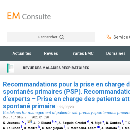
Rechercher
Service C
Rechercher
Actualités
Revues
Traités EMC
Domaines
REVUE DES MALADIES RESPIRATOIRES
Recommandations pour la prise en charge 
spontanés primaires (PSP). Recommandati
d’experts – Prise en charge des patients a
spontané primaire
- 22/03/23
Guidelines for management of patients with primary spontaneous pneum
Doi : 10.1016/j.rmr.2023.01.020
a
,
b
,
c
d
e
f
S. Jouneau
⁎
, J.-D. Ricard
, A. Seguin-Givelet
, N. Bigé
, D. Contou
, T.
j
k
l
m
n
K. Le Gloan
, B. Maitre
, G. Mangiapan
, S. Marchand-Adam
, A. Mariolo
, T. M