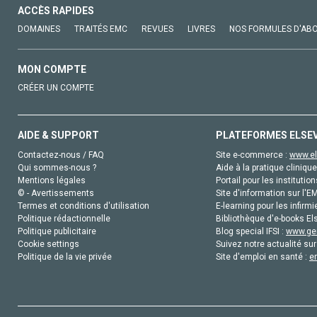
ACCÈS RAPIDES
DOMAINES
TRAITÉS EMC
REVUES
LIVRES
NOS FORMULES D'AB
MON COMPTE
CRÉER UN COMPTE
AIDE & SUPPORT
PLATEFORMES ELSE
Contactez-nous / FAQ
Site e-commerce :
www.el
Qui sommes-nous ?
Aide à la pratique clinique
Mentions légales
Portail pour les institution
© - Avertissements
Site d'information sur l'E
Termes et conditions d'utilisation
E-learning pour les infirmi
Politique rédactionnelle
Bibliothèque d'e-books Els
Politique publicitaire
Blog special IFSI :
www.gen
Cookie settings
Suivez notre actualité sur
Politique de la vie privée
Site d'emploi en santé :
e