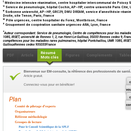
t
Médecine intensive réanimation, centre hospitalier intercommunal de Poissy S
u
Service de pneumologie, hôpital Cochin, AP–HP, centre université Paris Cité, 
v
Sorbonne université, AP–HP, GRC29, DMU DREAM, service d’anesthésie-réanima
Droite, site Tenon, Paris, France
w
Pôle urgences, centre hospitalier du Forez, Montbrison, France
x
Groupement de coopération sanitaire urgences-ARA, Lyon, France
*
Auteur correspondant. Service de pneumologie, Centre de compétences pour les maladie
1085, IRSET, université de Rennes 1, 2, rue Henri-Le-Guilloux, 35033 Rennes cedex 9, Fra
compétences pour les maladies rares pulmonaires, hôpital Pontchaillou, UMR 1085, IRSET,
GuillouxRennes cedex 935033France
Résumé
PDF
Article
Figures
Compléments
Table
Mots clés
Bienvenue sur EM-consulte, la référence des professionnels de santé.
Article gratuit.
c
Connectez-vous pour en bénéficier!
vo
Plan
co
Comité de pilotage d’experts
Organisateurs
Référent méthodologie
Groupes de lecture
Pour le Conseil Scientifique de la SPLF