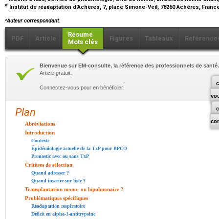
d
Institut de réadaptation d’Achères, 7, place Simone-Veil, 78260 Achères, Franc
⁎
Auteur correspondant.
Résumé
PDF
Article
Figures
Tableaux
Référence
Mots clés
Bienvenue sur EM-consulte, la référence des professionnels de santé.
Article gratuit.
c
Connectez-vous pour en bénéficier!
vo
Plan
co
Abréviations
Introduction
Contexte
Épidémiologie actuelle de la TxP pour BPCO
Pronostic avec ou sans TxP
Critères de sélection
Quand adresser ?
Quand inscrire sur liste ?
Transplantation mono- ou bipulmonaire ?
Problématiques spécifiques
Réadaptation respiratoire
Déficit en alpha-1-antitrypsine