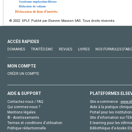
Syndrome emphysème-fibrose
Réduction de volume
Déclaration de liens d’intérêts
© 2022 SPLF. Publié par Elsevier Masson SAS. Tous droits réservés.
ACCÈS RAPIDES
DOMAINES
TRAITÉS EMC
REVUES
LIVRES
NOS FORMULES D'AB
MON COMPTE
CRÉER UN COMPTE
AIDE & SUPPORT
PLATEFORMES ELSE
Contactez-nous / FAQ
Site e-commerce :
www.el
Qui sommes-nous ?
Aide à la pratique clinique
Mentions légales
Portail pour les institution
© - Avertissements
Site d'information sur l'E
Termes et conditions d'utilisation
E-learning pour les infirmi
Politique rédactionnelle
Bibliothèque d'e-books Els