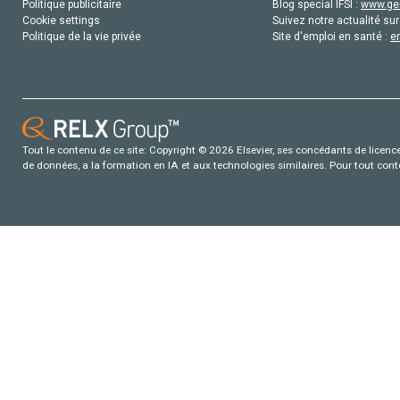
Politique publicitaire
Blog special IFSI :
www.gen
Cookie settings
Suivez notre actualité sur
Politique de la vie privée
Site d'emploi en santé :
e
Tout le contenu de ce site: Copyright © 2026 Elsevier, ses concédants de licence e
de données, a la formation en IA et aux technologies similaires. Pour tout con