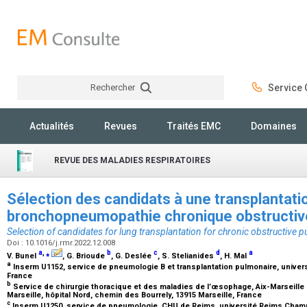
Rechercher
Service C
Rechercher
Actualités
Revues
Traités EMC
Domaines
REVUE DES MALADIES RESPIRATOIRES
Sélection des candidats à une transplantati
bronchopneumopathie chronique obstructi
Selection of candidates for lung transplantation for chronic obstructive 
Doi : 10.1016/j.rmr.2022.12.008
a
,
⁎
b
c
d
a
V. Bunel
, G. Brioude
, G. Deslée
, S. Stelianides
, H. Mal
a
Inserm U1152, service de pneumologie B et transplantation pulmonaire, universi
France
b
Service de chirurgie thoracique et des maladies de l’œsophage, Aix-Marseille 
Marseille, hôpital Nord, chemin des Bourrely, 13915 Marseille, France
c
Inserm U1250, service de pneumologie, CHU de Reims, université Reims Cha