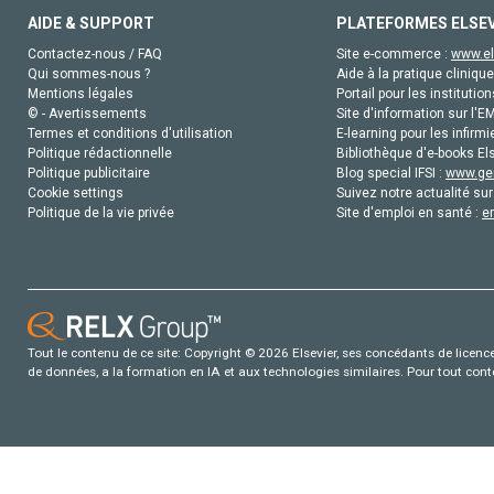
AIDE & SUPPORT
PLATEFORMES ELSE
Contactez-nous / FAQ
Site e-commerce :
www.el
Qui sommes-nous ?
Aide à la pratique clinique
Mentions légales
Portail pour les institution
© - Avertissements
Site d'information sur l'E
Termes et conditions d'utilisation
E-learning pour les infirmi
Politique rédactionnelle
Bibliothèque d'e-books Els
Politique publicitaire
Blog special IFSI :
www.gen
Cookie settings
Suivez notre actualité sur
Politique de la vie privée
Site d'emploi en santé :
e
Tout le contenu de ce site: Copyright © 2026 Elsevier, ses concédants de licence e
de données, a la formation en IA et aux technologies similaires. Pour tout con