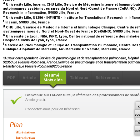
d
University Lille, Inserm, CHU Lille, Service de Médecine Interne et Immunolog
autoimmunes systémiques rares du Nord et Nord-Ouest de France (CeRAINO), U1286
Research in Inflammation, 59000 Lille, France
e
University Lille, U1286 - INFINITE - Institute for Translational Research in Inflam
f
Inserm, 59000 Lille, France
g
CHU Lille, Service de Médecine Interne et Immunologie Clinique, Centre de 
systémiques rares du Nord et Nord-Ouest de France (CeRAINO), 59000 Lille, Fra
h
Université de Lyon, INRA, IVPC, Lyon, Centre national de référence des maladies
Hospices Civils de Lyon, Lyon, France
i
Service de Pneumologie et Equipe de Transplantation Pulmonaire, Centre Hospi
Publique-Hôpitaux de Marseille, Aix-Marseille Université, Marseille, France
⁎
Auteur correspondant. Service de pneumologie et de transplantation pulmonaire, Hôpital
92350 Le Plessis-Robinson, France.Service de pneumologie et de transplantation pulmon
RésistanceLe Plessis-Robinson92350France
Résumé
PDF
Article
Tableaux
Références
Mots clés
Bienvenue sur EM-consulte, la référence des professionnels de santé.
Article gratuit.
c
Connectez-vous pour en bénéficier!
vo
Plan
co
Abréviations
Introduction