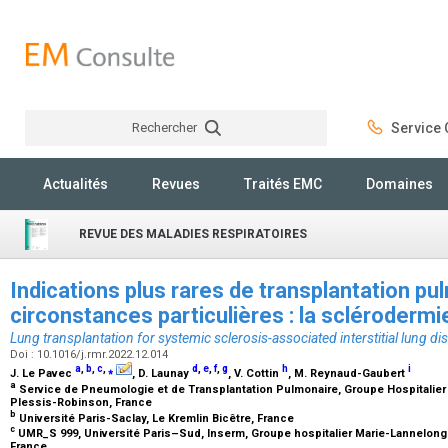
Rechercher
Service C
Rechercher
Actualités
Revues
Traités EMC
Domaines
REVUE DES MALADIES RESPIRATOIRES
Indications plus rares de transplantation pu
circonstances particulières : la scléroder
Lung transplantation for systemic sclerosis-associated interstitial lung di
Doi : 10.1016/j.rmr.2022.12.014
a
,
b
,
c
,
⁎
d
,
e
,
f
,
g
h
i
J. Le Pavec
, D. Launay
, V. Cottin
, M. Reynaud-Gaubert
a
Service de Pneumologie et de Transplantation Pulmonaire, Groupe Hospitalier
Plessis-Robinson, France
b
Université Paris-Saclay, Le Kremlin Bicêtre, France
c
UMR_S 999, Université Paris–Sud, Inserm, Groupe hospitalier Marie-Lannelon
France