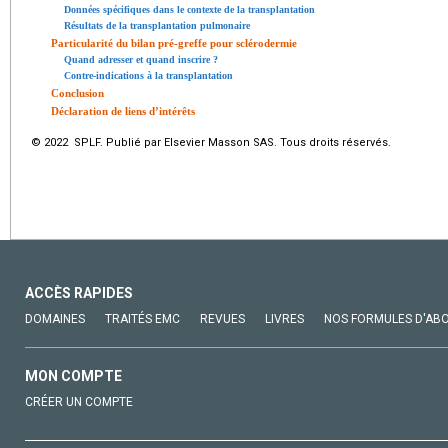
Données spécifiques dans le contexte de la transplantation
Résultats de la transplantation pulmonaire
Particularité du bilan pré-greffe pour sclérodermie
Quand adresser et quand inscrire ?
Contre-indications à la transplantation
Conclusion
Déclaration de liens d’intérêts
© 2022 SPLF. Publié par Elsevier Masson SAS. Tous droits réservés.
ACCÈS RAPIDES
DOMAINES
TRAITÉS EMC
REVUES
LIVRES
NOS FORMULES D'AB
MON COMPTE
CRÉER UN COMPTE