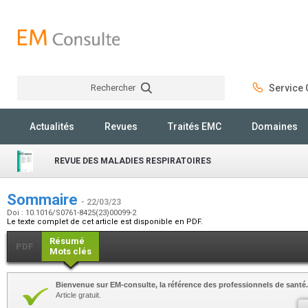
Rechercher
Service C
Rechercher
Actualités
Revues
Traités EMC
Domaines
REVUE DES MALADIES RESPIRATOIRES
Sommaire
- 22/03/23
Doi : 10.1016/S0761-8425(23)00099-2
Le texte complet de cet article est disponible en PDF.
Résumé
PDF
Mots clés
Bienvenue sur EM-consulte, la référence des professionnels de santé.
Article gratuit.