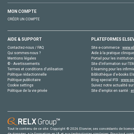
MON COMPTE
CRÉER UN COMPTE
AIDE & SUPPORT
PLATEFORMES ELSE
Contactez-nous / FAQ
Site e-commerce :
www.el
Qui sommes-nous ?
Aide à la pratique clinique
Mentions légales
Portail pour les institution
© - Avertissements
Site d'information sur l'E
Termes et conditions d'utilisation
E-learning pour les infirmi
Politique rédactionnelle
Bibliothèque d'e-books Els
Politique publicitaire
Blog special IFSI :
www.gen
Cookie settings
Suivez notre actualité sur
Politique de la vie privée
Site d'emploi en santé :
e
Tout le contenu de ce site: Copyright © 2026 Elsevier, ses concédants de licence e
de données, a la formation en IA et aux technologies similaires. Pour tout con