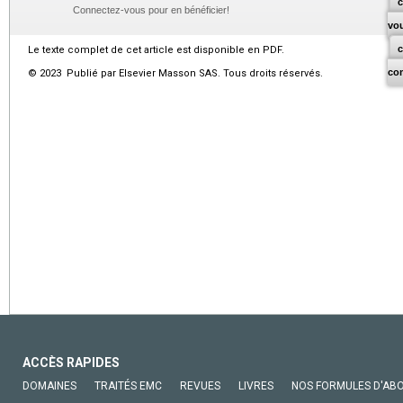
c
Connectez-vous pour en bénéficier!
vo
Le texte complet de cet article est disponible en PDF.
co
© 2023 Publié par Elsevier Masson SAS. Tous droits réservés.
ACCÈS RAPIDES
DOMAINES
TRAITÉS EMC
REVUES
LIVRES
NOS FORMULES D'AB