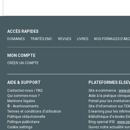
ACCÈS RAPIDES
DOMAINES
TRAITÉS EMC
REVUES
LIVRES
NOS FORMULES D'AB
MON COMPTE
CRÉER UN COMPTE
AIDE & SUPPORT
PLATEFORMES ELSE
Contactez-nous / FAQ
Site e-commerce :
www.el
Qui sommes-nous ?
Aide à la pratique clinique
Mentions légales
Portail pour les institution
© - Avertissements
Site d'information sur l'E
Termes et conditions d'utilisation
E-learning pour les infirmi
Politique rédactionnelle
Bibliothèque d'e-books Els
Politique publicitaire
Blog special IFSI :
www.gen
Cookie settings
Suivez notre actualité sur