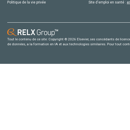
Politique de la vie privée
Site d'emploi en santé :
e
Tout le contenu de ce site: Copyright © 2026 Elsevier, ses concédants de licence e
de données, a la formation en IA et aux technologies similaires. Pour tout con