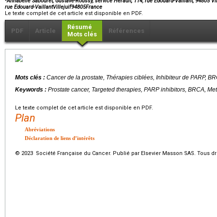
Annabelle Sabouret, Gustave-Roussy, service Hérault, 114, rue Edouard-Vaillant, 94805 Vi
rue Edouard-VaillantVillejuif94805France
Le texte complet de cet article est disponible en PDF.
Résumé
PDF
Article
Références
Mots clés
Mots clés :
Cancer de la prostate, Thérapies ciblées, Inhibiteur de PARP, B
Keywords :
Prostate cancer, Targeted therapies, PARP inhibitors, BRCA, Me
Le texte complet de cet article est disponible en PDF.
Plan
Abréviations
Déclaration de liens d’intérêts
© 2023 Société Française du Cancer. Publié par Elsevier Masson SAS. Tous dro