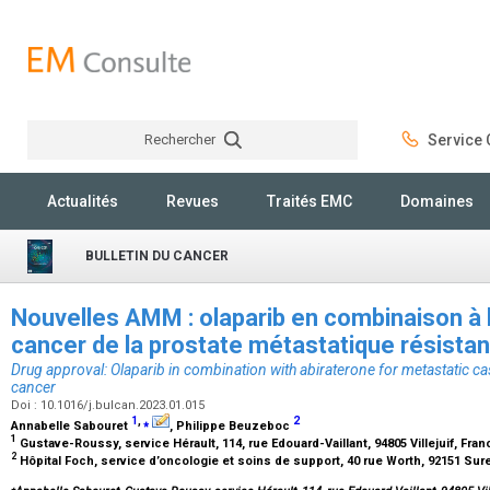
Rechercher
Service C
Rechercher
Actualités
Revues
Traités EMC
Domaines
BULLETIN DU CANCER
Nouvelles AMM : olaparib en combinaison à l
cancer de la prostate métastatique résistant
Drug approval: Olaparib in combination with abiraterone for metastatic cas
cancer
Doi : 10.1016/j.bulcan.2023.01.015
1
,
⁎
2
Annabelle Sabouret
, Philippe Beuzeboc
1
Gustave-Roussy, service Hérault, 114, rue Edouard-Vaillant, 94805 Villejuif, Fra
2
Hôpital Foch, service d’oncologie et soins de support, 40 rue Worth, 92151 Su
⁎