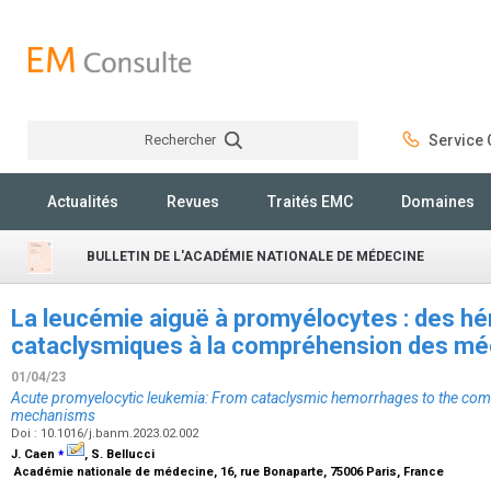
Rechercher
Service C
Rechercher
Actualités
Revues
Traités EMC
Domaines
BULLETIN DE L'ACADÉMIE NATIONALE DE MÉDECINE
La leucémie aiguë à promyélocytes : des h
cataclysmiques à la compréhension des m
01/04/23
Acute promyelocytic leukemia: From cataclysmic hemorrhages to the com
mechanisms
Doi : 10.1016/j.banm.2023.02.002
⁎
J. Caen
, S. Bellucci
Académie nationale de médecine, 16, rue Bonaparte, 75006 Paris, France