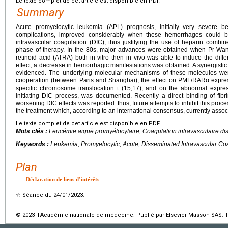
Le texte complet de cet article est disponible en PDF.
Summary
Acute promyelocytic leukemia (APL) prognosis, initially very severe be
complications, improved considerably when these hemorrhages could be
intravascular coagulation (DIC), thus justifying the use of heparin combi
phase of therapy. In the 80s, major advances were obtained when Pr Wan
retinoid acid (ATRA) both in vitro then in vivo was able to induce the differ
effect, a decrease in hemorrhagic manifestations was obtained. A synergistic 
evidenced. The underlying molecular mechanisms of these molecules we
cooperation (between Paris and Shanghai); the effect on PML/RARα express
specific chromosome translocation t (15;17), and on the abnormal express
initiating DIC process, was documented. Recently a direct binding of fib
worsening DIC effects was reported: thus, future attempts to inhibit this proc
the treatment which, according to an international consensus, currently ass
Le texte complet de cet article est disponible en PDF.
Mots clés :
Leucémie aiguë promyélocytaire, Coagulation intravasculaire d
Keywords :
Leukemia, Promyelocytic, Acute, Disseminated Intravascular Co
Plan
Déclaration de liens d’intérêts
☆
Séance du 24/01/2023.
© 2023 l'Académie nationale de médecine. Publié par Elsevier Masson SAS. To