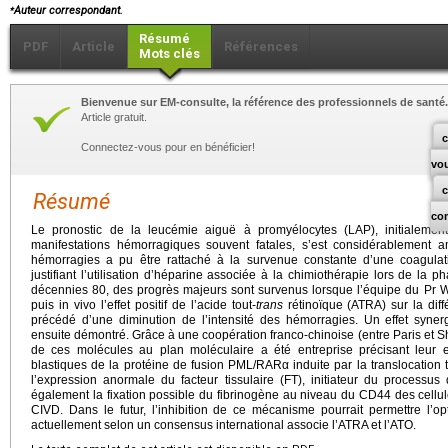
⁎
Auteur correspondant.
Résumé
PDF
Article
Références
Mots clés
Bienvenue sur EM-consulte, la référence des professionnels de santé.
Article gratuit.
c
Connectez-vous pour en bénéficier!
vo
Résumé
co
Le pronostic de la leucémie aiguë à promyélocytes (LAP), initialement 
manifestations hémorragiques souvent fatales, s’est considérablement
hémorragies a pu être rattaché à la survenue constante d’une coagulati
justifiant l’utilisation d’héparine associée à la chimiothérapie lors de la 
décennies 80, des progrès majeurs sont survenus lorsque l’équipe du Pr W
puis in vivo l’effet positif de l’acide tout-
trans
rétinoïque (ATRA) sur la diffé
précédé d’une diminution de l’intensité des hémorragies. Un effet synerg
ensuite démontré. Grâce à une coopération franco-chinoise (entre Paris et 
de ces molécules au plan moléculaire a été entreprise précisant leur ef
blastiques de la protéine de fusion PML/RARα induite par la translocation t
l’expression anormale du facteur tissulaire (FT), initiateur du proces
également la fixation possible du fibrinogène au niveau du CD44 des cellule
CIVD. Dans le futur, l’inhibition de ce mécanisme pourrait permettre l’o
actuellement selon un consensus international associe l’ATRA et l’ATO.