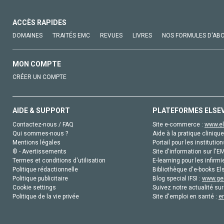
ACCÈS RAPIDES
DOMAINES
TRAITÉS EMC
REVUES
LIVRES
NOS FORMULES D'AB
MON COMPTE
CRÉER UN COMPTE
AIDE & SUPPORT
PLATEFORMES ELSE
Contactez-nous / FAQ
Site e-commerce :
www.el
Qui sommes-nous ?
Aide à la pratique clinique
Mentions légales
Portail pour les institution
© - Avertissements
Site d'information sur l'E
Termes et conditions d'utilisation
E-learning pour les infirmi
Politique rédactionnelle
Bibliothèque d'e-books Els
Politique publicitaire
Blog special IFSI :
www.gen
Cookie settings
Suivez notre actualité sur
Politique de la vie privée
Site d'emploi en santé :
e