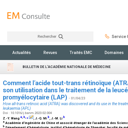
Rechercher
Service C
Rechercher
Actualités
Revues
Traités EMC
Domaines
BULLETIN DE L'ACADÉMIE NATIONALE DE MÉDECINE
Comment l’acide tout-trans rétinoïque (ATR
son utilisation dans le traitement de la leuc
promyélocytaire (LAP)
- 01/04/23
How all-trans retinoic acid (ATRA) was discovered and its use in the trea
leukaemia (APL)
Doi : 10.1016/j.banm.2023.02.004
a
,
b
,
⁎
b
b
Z.-Y. Wang
, J.-Q. Mi
, J.-M. Li
a
Académie d’ingéniérie de Chine et associé étranger de l’académie des Scienc
b
Département d’hématologie, institut d’hématologie de Shanghai, faculté de mé