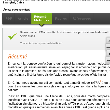
Shanghai, Chine
⁎
Auteur correspondant.
Résumé
PDF
Article
Figures
Références
Mots clés
Bienvenue sur EM-consulte, la référence des professionnels de santé.
Article gratuit.
c
Connectez-vous pour en bénéficier!
vo
Résumé
co
En suivant la pensée confucéenne qui permet la transformation, l’éducati
éradication, plusieurs auteurs, israélien, espagnol et américain ont publi
utilisant la thioproline, après trois ans d’essai, avons conclu négativement,
américain, a utilisé la forme cis de l’acide rétinoïque avec des effets limités.
1
En Chine, nous avons pu utiliser l’acide tout transrétinoïque (ATRA
) qui
pour transformer les promyélocytes en granulocytes soit dans la lignée ce
patients.
C’est en 1985, que chez une fillette de 5 ans, pour des motifs compass
leucémie avec l’ATRA. En 1987, puis en 1993 nous avons pu démontrer l’a
l’utilisation simultanée du trioxyde d’arsenic (ATO) plus qu’avec une chim
mortelle en quelques semaines, avant les années 1985, est guérie à plus d