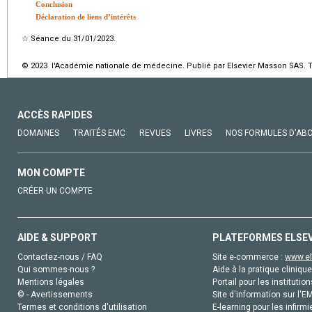
Conclusion
Déclaration de liens d’intérêts
☆
Séance du 31/01/2023.
© 2023 l'Académie nationale de médecine. Publié par Elsevier Masson SAS. To
ACCÈS RAPIDES
DOMAINES
TRAITÉS EMC
REVUES
LIVRES
NOS FORMULES D'AB
MON COMPTE
CRÉER UN COMPTE
AIDE & SUPPORT
PLATEFORMES ELSE
Contactez-nous / FAQ
Site e-commerce :
www.el
Qui sommes-nous ?
Aide à la pratique clinique
Mentions légales
Portail pour les institution
© - Avertissements
Site d'information sur l'E
Termes et conditions d'utilisation
E-learning pour les infirmi