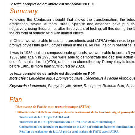
Le texte complet de cet article est disponible en PDF.
Summary
Following the Confucian thought that allows the transformation, the educ
eradication, several authors, Israeli, Spanish and American have publi
negatively, using thioproline, after three years of testing, all this during t
the cis form of retinoic acid with limited effects.
In China, we were able to use all-transretinoic acid (ATRA) which was to p
promyelocytes into granulocytes either in the HL 60 cell line or in patient cells
It was in 1985 that, on compassionate grounds, we were able to cure a 5-yea
1987, and again in 1993, we were able to demonstrate the decisive action
use of arsenic trioxide (ATO), rather than chemotherapy. Promyelocytic leuk
before 1985, is more than 95% cured by 2023.
Le texte complet de cet article est disponible en PDF.
Mots clés :
Leucémie aiguë promyélocytaire, Récepteurs à l’acide rétinoïqu
Keywords :
Leukemia, Promyelocytic, Acute, Receptors, Retinoic Acid, Arsen
Plan
Découverte de l’acide tout-trans rétinoïque (ATRA)
Utilisation de l’ ATRA en clinique dans le traitement de la leucémie aiguë promyél
Traitement de la LAP par l’ATRA seul
Traitement de la LAP par combinaison de l’ATRA et de la chimiothérapie
Comparaison des résultats du traitement de la LAP par chimiothérapie en combinaison 
Résultat du traitement de la LAP par la combinaison de l’ATO avec l’ATRA