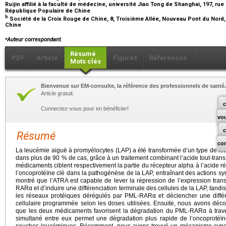
Ruijin affilié à la faculté de médecine, université Jiao Tong de Shanghai, 197, rue
République Populaire de Chine
b
Société de la Croix Rouge de Chine, 8, Troisième Allée, Nouveau Pont du Nord,
Chine
⁎
Auteur correspondant.
Résumé
PDF
Article
Figures
Références
Mots clés
Bienvenue sur EM-consulte, la référence des professionnels de santé.
Article gratuit.
c
Connectez-vous pour en bénéficier!
vo
Résumé
co
La leucémie aiguë à promyélocytes (LAP) a été transformée d’un type de leu
dans plus de 90 % de cas, grâce à un traitement combinant l’acide tout-trans
médicaments ciblent respectivement la partie du récepteur alpha à l’acide 
l’oncoprotéïne clé dans la pathogénèse de la LAP, entraînant des actions syn
montré que l’ATRA est capable de lever la répression de l’expression tran
RARα et d’induire une différenciation terminale des cellules de la LAP, tandis
les réseaux protéiques dérégulés par PML-RARα et déclencher une différen
cellulaire programmée selon les doses utilisées. Ensuite, nous avons déc
que les deux médicaments favorisent la dégradation du PML-RARα à travers
simultané entre eux permet une dégradation plus rapide de l’oncoprotéïne
souches leucémiques. Récemment, nous avons trouvé un mécanisme synergi