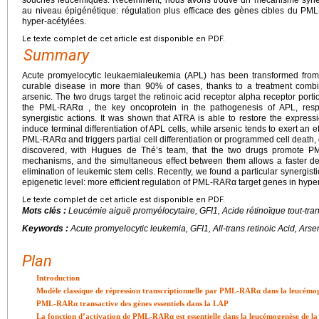
au niveau épigénétique: régulation plus efficace des gènes cibles du P
hyper-acétylées.
Le texte complet de cet article est disponible en PDF.
Summary
Acute promyelocytic leukaemialeukemia (APL) has been transformed from 
curable disease in more than 90% of cases, thanks to a treatment combin
arsenic. The two drugs target the retinoic acid receptor alpha receptor port
the PML-RARα , the key oncoprotein in the pathogenesis of APL, respect
synergistic actions. It was shown that ATRA is able to restore the expr
induce terminal differentiation of APL cells, while arsenic tends to exert an 
PML-RARα and triggers partial cell differentiation or programmed cell deat
discovered, with Hugues de Thé’s team, that the two drugs promote PM
mechanisms, and the simultaneous effect between them allows a faster de
elimination of leukemic stem cells. Recently, we found a particular synergis
epigenetic level: more efficient regulation of PML-RARα target genes in hype
Le texte complet de cet article est disponible en PDF.
Mots clés :
Leucémie aiguë promyélocytaire, GFI1, Acide rétinoïque tout-tran
Keywords :
Acute promyelocytic leukemia, GFI1, All-trans retinoic Acid, Arsen
Plan
Introduction
Modèle classique de répression transcriptionnelle par PML-RARα dans la leucémoge
PML-RARα transactive des gènes essentiels dans la LAP
La fonction d’activation de PML-RARα est essentielle dans la leucémogenèse de l