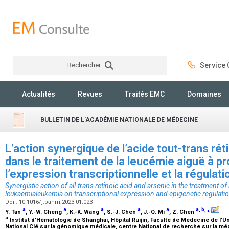
Rechercher
Service C
Rechercher
Actualités
Revues
Traités EMC
Domaines
BULLETIN DE L'ACADÉMIE NATIONALE DE MÉDECINE
L’action synergique de l’acide tout-trans rét
dans le traitement de la leucémie aiguë à p
l’expression transcriptionnelle et la régula
Synergistic action of all-trans retinoic acid and arsenic in the treatment o
leukaemialeukemia on transcriptional expression and epigenetic regulati
Doi : 10.1016/j.banm.2023.01.023
a
a
a
a
a
a
,
b
,
⁎
Y. Tan
, Y.-W. Cheng
, K.-K. Wang
, S.-J. Chen
, J.-Q. Mi
, Z. Chen
a
Institut d’Hématologie de Shanghai, Hôpital Ruijin, Faculté de Médecine de l’U
National Clé sur la génomique médicale, centre National de recherche sur la méd