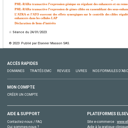
PML-RARα transactive l’expression génique en régulant des enhancers et en remo
PML-RARα transactive l’expression de gènes cibles en rassemblant des sous-enhan
L’ATRA et l’ATO exercent des effets synergiques sur le contrôle des cibles régul
enhancers dans les cellules LAP
Déclaration de liens d’intérêts
☆
Séance du 24/01/2023.
© 2023 Publié par Elsevier Masson SAS.
ACCÈS RAPIDES
DOMAINES
TRAITÉS EMC
REVUES
LIVRES
NOS FORMULES D'AB
MON COMPTE
CRÉER UN COMPTE
AIDE & SUPPORT
PLATEFORMES ELSE
Contactez-nous / FAQ
Site e-commerce :
www.el
Qui sommes-nous ?
Aide à la pratique clinique