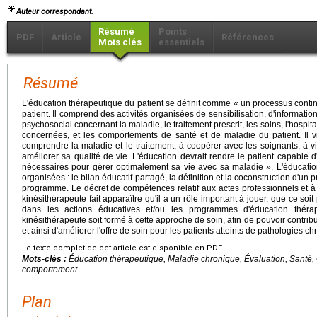
Auteur correspondant.
Résumé
Points
PDF
Article
Références
Mots clés
essentiels
Résumé
L'éducation thérapeutique du patient se définit comme « un processus continu
patient. Il comprend des activités organisées de sensibilisation, d'informat
psychosocial concernant la maladie, le traitement prescrit, les soins, l'hospital
concernées, et les comportements de santé et de maladie du patient. Il v
comprendre la maladie et le traitement, à coopérer avec les soignants, à v
améliorer sa qualité de vie. L'éducation devrait rendre le patient capable d
nécessaires pour gérer optimalement sa vie avec sa maladie ». L'éducatio
organisées : le bilan éducatif partagé, la définition et la coconstruction d'u
programme. Le décret de compétences relatif aux actes professionnels et à 
kinésithérapeute fait apparaître qu'il a un rôle important à jouer, que ce soit
dans les actions éducatives et/ou les programmes d'éducation théra
kinésithérapeute soit formé à cette approche de soin, afin de pouvoir contribue
et ainsi d'améliorer l'offre de soin pour les patients atteints de pathologies c
Le texte complet de cet article est disponible en PDF.
Mots-clés :
Éducation thérapeutique, Maladie chronique, Évaluation, Santé,
comportement
Plan