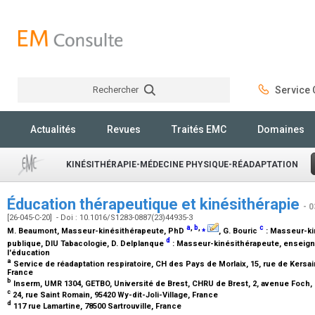
Rechercher
Service C
Rechercher
Actualités
Revues
Traités EMC
Domaines
KINÉSITHÉRAPIE-MÉDECINE PHYSIQUE-RÉADAPTATION
Éducation thérapeutique et kinésithérapie
- 
[26-045-C-20] - Doi : 10.1016/S1283-0887(23)44935-3
a
,
b
,
⁎
c
M. Beaumont,
Masseur-kinésithérapeute, PhD
, G. Bouric
:
Masseur-kin
d
publique, DIU Tabacologie
, D. Delplanque
:
Masseur-kinésithérapeute, enseigna
l'éducation
a
Service de réadaptation respiratoire, CH des Pays de Morlaix, 15, rue de Kersain
France
b
Inserm, UMR 1304, GETBO, Université de Brest, CHRU de Brest, 2, avenue Foch,
c
24, rue Saint Romain, 95420 Wy-dit-Joli-Village, France
d
117 rue Lamartine, 78500 Sartrouville, France