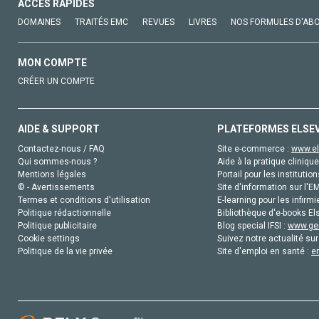
ACCÈS RAPIDES
DOMAINES
TRAITÉS EMC
REVUES
LIVRES
NOS FORMULES D'AB
MON COMPTE
CRÉER UN COMPTE
AIDE & SUPPORT
PLATEFORMES ELSE
Contactez-nous / FAQ
Site e-commerce :
www.el
Qui sommes-nous ?
Aide à la pratique clinique
Mentions légales
Portail pour les institution
© - Avertissements
Site d'information sur l'E
Termes et conditions d'utilisation
E-learning pour les infirmi
Politique rédactionnelle
Bibliothèque d'e-books Els
Politique publicitaire
Blog special IFSI :
www.gen
Cookie settings
Suivez notre actualité sur
Politique de la vie privée
Site d'emploi en santé :
e