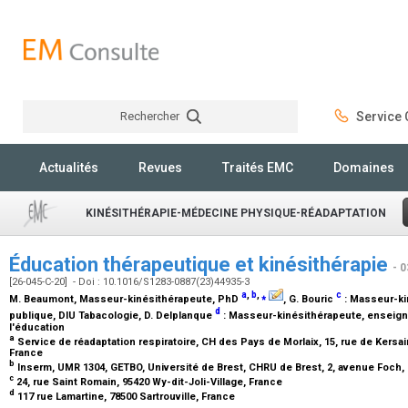
Rechercher
Service C
Rechercher
Actualités
Revues
Traités EMC
Domaines
KINÉSITHÉRAPIE-MÉDECINE PHYSIQUE-RÉADAPTATION
Éducation thérapeutique et kinésithérapie
- 
[26-045-C-20] - Doi : 10.1016/S1283-0887(23)44935-3
a
,
b
,
⁎
c
M. Beaumont,
Masseur-kinésithérapeute, PhD
, G. Bouric
:
Masseur-kin
d
publique, DIU Tabacologie
, D. Delplanque
:
Masseur-kinésithérapeute, enseigna
l'éducation
a
Service de réadaptation respiratoire, CH des Pays de Morlaix, 15, rue de Kersain
France
b
Inserm, UMR 1304, GETBO, Université de Brest, CHRU de Brest, 2, avenue Foch,
c
24, rue Saint Romain, 95420 Wy-dit-Joli-Village, France
d
117 rue Lamartine, 78500 Sartrouville, France