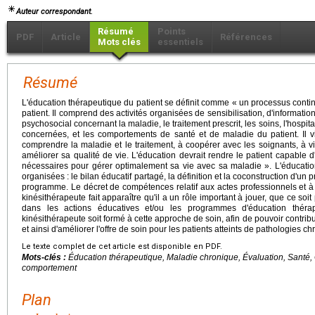
Auteur correspondant.
Résumé
Points
PDF
Article
Références
Mots clés
essentiels
Résumé
L'éducation thérapeutique du patient se définit comme « un processus continu
patient. Il comprend des activités organisées de sensibilisation, d'informat
psychosocial concernant la maladie, le traitement prescrit, les soins, l'hospital
concernées, et les comportements de santé et de maladie du patient. Il v
comprendre la maladie et le traitement, à coopérer avec les soignants, à v
améliorer sa qualité de vie. L'éducation devrait rendre le patient capable d
nécessaires pour gérer optimalement sa vie avec sa maladie ». L'éducatio
organisées : le bilan éducatif partagé, la définition et la coconstruction d'u
programme. Le décret de compétences relatif aux actes professionnels et à 
kinésithérapeute fait apparaître qu'il a un rôle important à jouer, que ce soit
dans les actions éducatives et/ou les programmes d'éducation théra
kinésithérapeute soit formé à cette approche de soin, afin de pouvoir contribue
et ainsi d'améliorer l'offre de soin pour les patients atteints de pathologies c
Le texte complet de cet article est disponible en PDF.
Mots-clés :
Éducation thérapeutique, Maladie chronique, Évaluation, Santé,
comportement
Plan