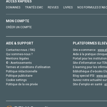
ACCÈS RAPIDES
DOMAINES
TRAITÉS EMC
REVUES
LIVRES
NOS FORMULES D'AB
MON COMPTE
CRÉER UN COMPTE
AIDE & SUPPORT
PLATEFORMES ELSE
Contactez-nous / FAQ
Site e-commerce :
www.el
Qui sommes-nous ?
Aide à la pratique clinique
Mentions légales
Portail pour les institution
© - Avertissements
Site d'information sur l'E
Termes et conditions d'utilisation
E-learning pour les infirmi
Politique rédactionnelle
Bibliothèque d'e-books Els
Politique publicitaire
Blog special IFSI :
www.gen
Cookie settings
Suivez notre actualité sur
Politique de la vie privée
Site d'emploi en santé :
e