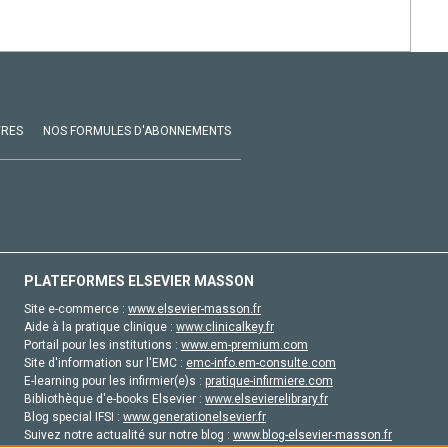
VRES
NOS FORMULES D'ABONNEMENTS
PLATEFORMES ELSEVIER MASSON
Site e-commerce :
www.elsevier-masson.fr
Aide à la pratique clinique :
www.clinicalkey.fr
Portail pour les institutions :
www.em-premium.com
Site d'information sur l'EMC :
emc-info.em-consulte.com
E-learning pour les infirmier(e)s :
pratique-infirmiere.com
Bibliothèque d'e-books Elsevier :
www.elsevierelibrary.fr
Blog special IFSI :
www.generationelsevier.fr
Suivez notre actualité sur notre blog :
www.blog-elsevier-masson.fr