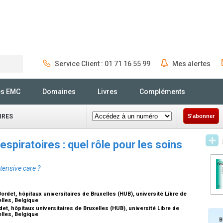
Service Client : 01 71 16 55 99
Mes alertes
Rechercher
és EMC
Domaines
Livres
Compléments
IRES
S'abonner
spiratoires : quel rôle pour les soins
tensive care ?
ordet, hôpitaux universitaires de Bruxelles (HUB), université Libre de
elles, Belgique
et, hôpitaux universitaires de Bruxelles (HUB), université Libre de
elles, Belgique
B