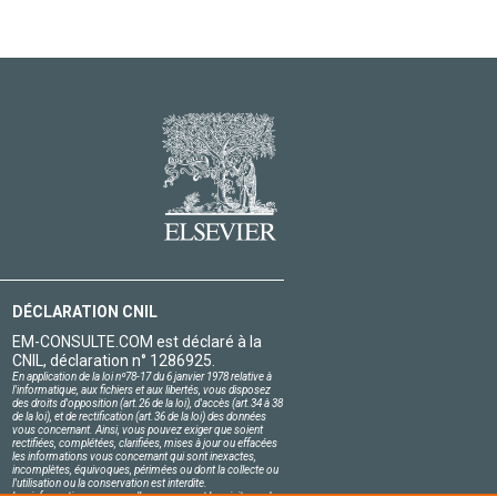
DÉCLARATION CNIL
EM-CONSULTE.COM est déclaré à la
CNIL, déclaration n° 1286925.
En application de la loi nº78-17 du 6 janvier 1978 relative à
l'informatique, aux fichiers et aux libertés, vous disposez
des droits d'opposition (art.26 de la loi), d'accès (art.34 à 38
de la loi), et de rectification (art.36 de la loi) des données
vous concernant. Ainsi, vous pouvez exiger que soient
rectifiées, complétées, clarifiées, mises à jour ou effacées
les informations vous concernant qui sont inexactes,
incomplètes, équivoques, périmées ou dont la collecte ou
l'utilisation ou la conservation est interdite.
Les informations personnelles concernant les visiteurs de