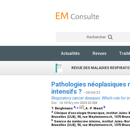
Rechercher
Actualités
Revues
Trait
REVUE DES MALADIES RESPIRATO
Pathologies néoplasiques re
intensifs ?
- 04/04/23
Respiratory cancer diseases: Which role for in
Doi : 10.1016/j.rmr.2023.02.004
a
,
⁎
b
T. Berghmans
, A.-P. Meert
a
Clinique d’oncologie thoracique, institut Jules-B
Bruxelles (ULB), 90, rue Meylemeersch, 1070 Brux
b
Service de médecine interne, institut Jules-Bord
Bruxelles (ULB), 90, rue Meylemeersch, 1070 Brux