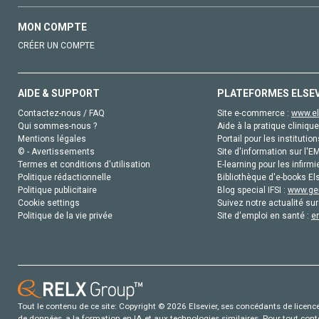
MON COMPTE
CRÉER UN COMPTE
AIDE & SUPPORT
PLATEFORMES ELSE
Contactez-nous / FAQ
Site e-commerce :
www.el
Qui sommes-nous ?
Aide à la pratique clinique
Mentions légales
Portail pour les institution
© - Avertissements
Site d'information sur l'E
Termes et conditions d'utilisation
E-learning pour les infirmi
Politique rédactionnelle
Bibliothèque d'e-books Els
Politique publicitaire
Blog special IFSI :
www.gen
Cookie settings
Suivez notre actualité sur
Politique de la vie privée
Site d'emploi en santé :
e
Tout le contenu de ce site: Copyright © 2026 Elsevier, ses concédants de licence e
de données, a la formation en IA et aux technologies similaires. Pour tout con