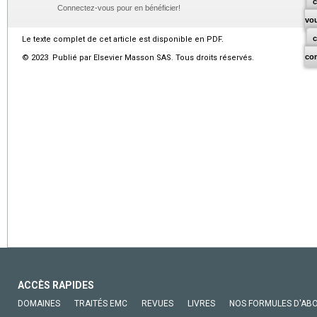
c
Connectez-vous pour en bénéficier!
vo
Le texte complet de cet article est disponible en PDF.
co
© 2023 Publié par Elsevier Masson SAS. Tous droits réservés.
ACCÈS RAPIDES
DOMAINES
TRAITÉS EMC
REVUES
LIVRES
NOS FORMULES D'AB