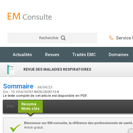
Rechercher
Service C
Rechercher
Actualités
Revues
Traités EMC
Domaines
REVUE DES MALADIES RESPIRATOIRES
Sommaire
- 04/04/23
Doi : 10.1016/S0761-8425(23)00115-8
Le texte complet de cet article est disponible en PDF.
Résumé
PDF
Mots clés
Bienvenue sur EM-consulte, la référence des professionnels de santé.
Article gratuit.