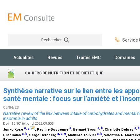
Rechercher
Service C
Rechercher
Actualités
Revues
Traités EMC
Domaines
CAHIERS DE NUTRITION ET DE DIÉTÉTIQUE
Synthèse narrative sur le lien entre les appo
santé mentale : focus sur l’anxiété et l’ins
05/04/23
Narrative review of the link between intake of carbohydrates and mental h
insomnia in adults
Doi : 10.1016/j.cnd.2022.09.005
a
,
⁎
a
a
,
b
a
,
b
Junko Kose
, Pauline Duquenne
, Bernard Srour
, Charlotte Debras
a
,
b
a
,
b
,
e
a
,
b
Pilar Galan
, Serge Hercberg
, Mathilde Touvier
, Valentina A. Andreev
a
Équipe de Recherche en Épidémiologie Nutritionnelle (EREN) – Inserm U1153, 