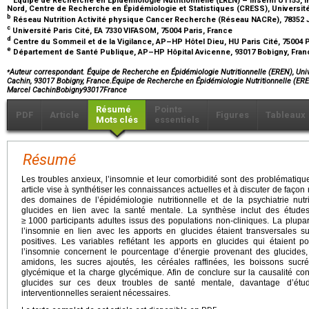
Nord, Centre de Recherche en Épidémiologie et Statistiques (CRESS), Université
b
Réseau Nutrition Activité physique Cancer Recherche (Réseau NACRe), 78352
c
Université Paris Cité, EA 7330 VIFASOM, 75004 Paris, France
d
Centre du Sommeil et de la Vigilance, AP–HP Hôtel Dieu, HU Paris Cité, 75004 
e
Département de Santé Publique, AP–HP Hôpital Avicenne, 93017 Bobigny, Fra
⁎
Auteur correspondant. Équipe de Recherche en Épidémiologie Nutritionnelle (EREN), Uni
Cachin, 93017 Bobigny, France.Équipe de Recherche en Épidémiologie Nutritionnelle (ERE
Marcel CachinBobigny93017France
Résumé
Points
PDF
Article
Figures
Tableaux
Mots clés
essentiels
Résumé
Les troubles anxieux, l’insomnie et leur comorbidité sont des problématiq
article vise à synthétiser les connaissances actuelles et à discuter de façon 
des domaines de l’épidémiologie nutritionnelle et de la psychiatrie nutr
glucides en lien avec la santé mentale. La synthèse inclut des études
≥
1000 participants adultes issus des populations non-cliniques. La plupar
l’insomnie en lien avec les apports en glucides étaient transversales 
positives. Les variables reflétant les apports en glucides qui étaient p
l’insomnie concernent le pourcentage d’énergie provenant des glucides,
amidons, les sucres ajoutés, les céréales raffinées, les boissons sucrée
glycémique et la charge glycémique. Afin de conclure sur la causalité conc
glucides sur ces deux troubles de santé mentale, davantage d’étude
interventionnelles seraient nécessaires.