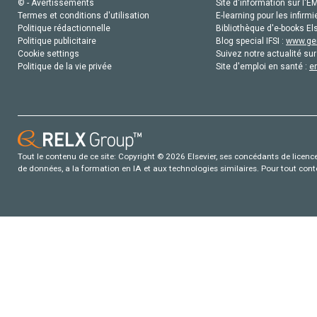
© - Avertissements
Site d'information sur l'E
Termes et conditions d'utilisation
E-learning pour les infirmi
Politique rédactionnelle
Bibliothèque d'e-books Els
Politique publicitaire
Blog special IFSI :
www.gen
Cookie settings
Suivez notre actualité sur
Politique de la vie privée
Site d'emploi en santé :
e
Tout le contenu de ce site: Copyright © 2026 Elsevier, ses concédants de licence e
de données, a la formation en IA et aux technologies similaires. Pour tout con