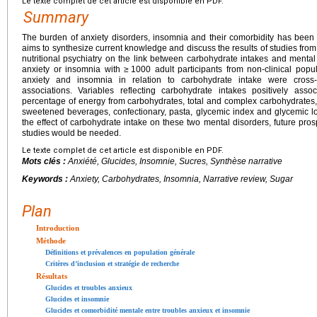
Le texte complet de cet article est disponible en PDF.
Summary
The burden of anxiety disorders, insomnia and their comorbidity has been
aims to synthesize current knowledge and discuss the results of studies from 
nutritional psychiatry on the link between carbohydrate intakes and mental
anxiety or insomnia with ≥
1000 adult participants from non-clinical popul
anxiety and insomnia in relation to carbohydrate intake were cross-s
associations. Variables reflecting carbohydrate intakes positively ass
percentage of energy from carbohydrates, total and complex carbohydrates, 
sweetened beverages, confectionary, pasta, glycemic index and glycemic loa
the effect of carbohydrate intake on these two mental disorders, future pros
studies would be needed.
Le texte complet de cet article est disponible en PDF.
Mots clés :
Anxiété, Glucides, Insomnie, Sucres, Synthèse narrative
Keywords :
Anxiety, Carbohydrates, Insomnia, Narrative review, Sugar
Plan
Introduction
Méthode
Définitions et prévalences en population générale
Critères d’inclusion et stratégie de recherche
Résultats
Glucides et troubles anxieux
Glucides et insomnie
Glucides et comorbidité mentale entre troubles anxieux et insomnie