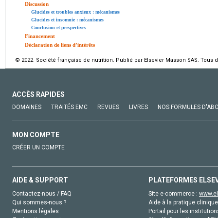
Discussion
Glucides et troubles anxieux : mécanismes
Glucides et insomnie : mécanismes
Conclusion et perspectives
Financement
Déclaration de liens d’intérêts
© 2022 Société française de nutrition. Publié par Elsevier Masson SAS. Tous d
ACCÈS RAPIDES
DOMAINES
TRAITÉS EMC
REVUES
LIVRES
NOS FORMULES D'AB
MON COMPTE
CRÉER UN COMPTE
AIDE & SUPPORT
PLATEFORMES ELSE
Contactez-nous / FAQ
Site e-commerce :
www.el
Qui sommes-nous ?
Aide à la pratique clinique
Mentions légales
Portail pour les institution