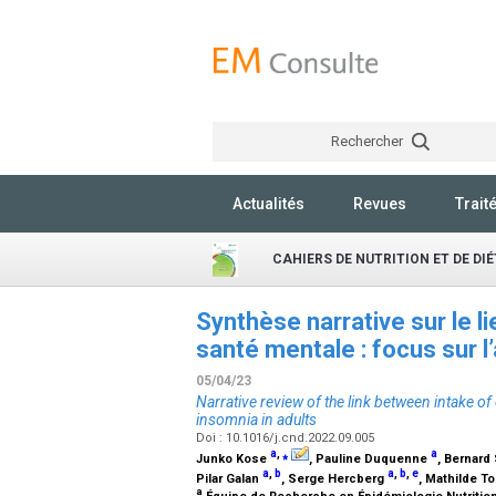
Rechercher
Actualités
Revues
Trait
CAHIERS DE NUTRITION ET DE DI
Synthèse narrative sur le li
santé mentale : focus sur l
05/04/23
Narrative review of the link between intake o
insomnia in adults
Doi : 10.1016/j.cnd.2022.09.005
a
,
⁎
a
Junko Kose
, Pauline Duquenne
, Bernard
a
,
b
a
,
b
,
e
Pilar Galan
, Serge Hercberg
, Mathilde T
a
Équipe de Recherche en Épidémiologie Nutrition