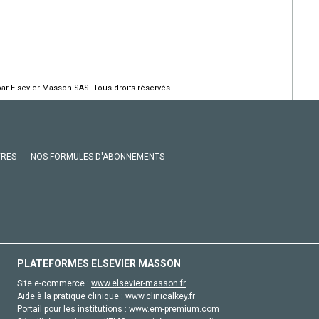
par Elsevier Masson SAS. Tous droits réservés.
VRES
NOS FORMULES D'ABONNEMENTS
PLATEFORMES ELSEVIER MASSON
Site e-commerce :
www.elsevier-masson.fr
Aide à la pratique clinique :
www.clinicalkey.fr
Portail pour les institutions :
www.em-premium.com