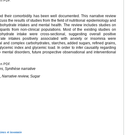
en PDF.
nd their comorbidity has been well documented. This narrative review
ss the results of studies from the field of nutritional epidemiology and
arbohydrate intakes and mental health. The review includes studies on
ipants from non-clinical populations. Most of the existing studies on
hydrate intake were cross-sectional, suggesting overall positive
drate intakes positively associated with anxiety or insomnia were
al and complex carbohydrates, starches, added sugars, refined grains,
lycemic index and glycemic load. In order to infer causality regarding
o mental disorders, future prospective observational and interventional
en PDF.
es, Synthèse narrative
, Narrative review, Sugar
xieux et insomnie