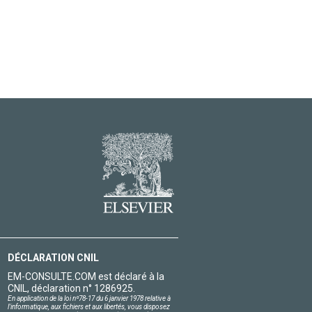
DÉCLARATION CNIL
EM-CONSULTE.COM est déclaré à la
CNIL, déclaration n° 1286925.
En application de la loi nº78-17 du 6 janvier 1978 relative à
l'informatique, aux fichiers et aux libertés, vous disposez