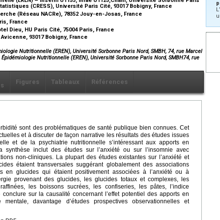
p
atistiques (CRESS), Université Paris Cité, 93017 Bobigny, France
L
herche (Réseau NACRe), 78352 Jouy-en-Josas, France
u
ris, France
el Dieu, HU Paris Cité, 75004 Paris, France
Avicenne, 93017 Bobigny, France
ologie Nutritionnelle (EREN), Université Sorbonne Paris Nord, SMBH, 74, rue Marcel
Épidémiologie Nutritionnelle (EREN), Université Sorbonne Paris Nord, SMBH74, rue
Figures
Tableaux
Références
ls
orbidité sont des problématiques de santé publique bien connues. Cet
ctuelles et à discuter de façon narrative les résultats des études issues
lle et de la psychiatrie nutritionnelle s’intéressant aux apports en
a synthèse inclut des études sur l’anxiété ou sur l’insomnie avec
ions non-cliniques. La plupart des études existantes sur l’anxiété et
cides étaient transversales suggérant globalement des associations
rts en glucides qui étaient positivement associées à l’anxiété ou à
rgie provenant des glucides, les glucides totaux et complexes, les
affinées, les boissons sucrées, les confiseries, les pâtes, l’indice
conclure sur la causalité concernant l’effet potentiel des apports en
 mentale, davantage d’études prospectives observationnelles et