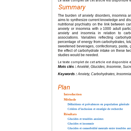
Le texte complet de cet article est disponible 
Summary
The burden of anxiety disorders, insomnia a
aims to synthesize current knowledge and discu
nutritional psychiatry on the link between c
anxiety or insomnia with ≥
1000 adult partic
anxiety and insomnia in relation to carbo
associations. Variables reflecting carbohy
percentage of energy from carbohydrates, tot
sweetened beverages, confectionary, pasta, g
the effect of carbohydrate intake on these tw
studies would be needed.
Le texte complet de cet article est disponible 
Mots clés :
Anxiété, Glucides, Insomnie, Sucr
Keywords :
Anxiety, Carbohydrates, Insomnia
Plan
Introduction
Méthode
Définitions et prévalences en population générale
Critères d’inclusion et stratégie de recherche
Résultats
Glucides et troubles anxieux
Glucides et insomnie
Glucides et comorbidité mentale entre troubles an