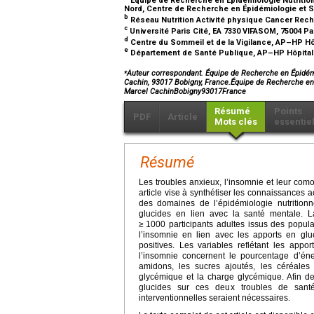
Nord, Centre de Recherche en Épidémiologie et St
b
Réseau Nutrition Activité physique Cancer Rec
c
Université Paris Cité, EA 7330 VIFASOM, 75004 Pa
d
Centre du Sommeil et de la Vigilance, AP–HP Hôt
e
Département de Santé Publique, AP–HP Hôpital 
⁎
Auteur correspondant. Équipe de Recherche en Épidémi
Cachin, 93017 Bobigny, France.Équipe de Recherche en 
Marcel CachinBobigny93017France
Résumé
Points
PDF
Article
Mots clés
essentie
Résumé
Les troubles anxieux, l’insomnie et leur com
article vise à synthétiser les connaissances a
des domaines de l’épidémiologie nutritionne
glucides en lien avec la santé mentale. L
≥
1000 participants adultes issus des populat
l’insomnie en lien avec les apports en glu
positives. Les variables reflétant les appo
l’insomnie concernent le pourcentage d’éne
amidons, les sucres ajoutés, les céréales r
glycémique et la charge glycémique. Afin de 
glucides sur ces deux troubles de santé
interventionnelles seraient nécessaires.