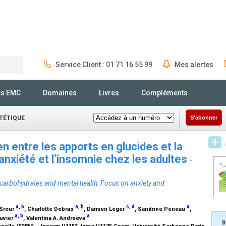
Service Client : 01 71 16 55 99
Mes alertes
Rechercher
és EMC
Domaines
Livres
Compléments
ÉTÉTIQUE
S'abonner
en entre les apports en glucides et la
’anxiété et l’insomnie chez les adultes
-
f carbohydrates and mental health: Focus on anxiety and
a
,
b
a
,
b
c
,
d
a
 Srour
, Charlotte Debras
, Damien Léger
, Sandrine Péneau
,
a
,
b
a
ouvier
, Valentina A. Andreeva
B
nelle (EREN) – Inserm U1153, Inrae U1125,Cnam, Université Sorbonne Paris