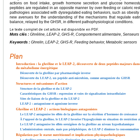
actions on food intake, growth hormone secretion and glucose homeost
peptides are regulated in an opposite manner by over-feeding or caloric restr
pathologies associated with dysregulated eating behaviors, such as obesity
new avenues for the understanding of the mechanisms that regulate eat
balance, relayed by the GHSR, in different pathophysiological conditions.
Le texte complet de cet article est disponible en PDF.
Mots clés :
Ghréline, LEAP-2, GHS-R, Comportement alimentaire, Senseurs
Keywords :
Ghrelin, LEAP-2, GHS-R, Feeding behavior, Metabolic sensors
Plan
Introduction : la ghréline et le LEAP-2, découverte de deux peptides majeurs dan
du métabolisme énergétique
Découverte de la ghréline par pharmacologie inverse
Découverte du LEAP-2, un peptide anti-microbien, comme antagoniste du GHSR
Structures et mécanismes d’action
Structure de la ghréline et du LEAP-2
Caractéristiques du GHSR : expression et voies de signalisation intracellulaire
Sites de liaison de la ghréline et du LEAP-2
LEAP-2 : antagonisme et agonisme inverse
Ghréline et LEAP-2 : actions biologiques antagonistes
Le LEAP-2 antagonise les effets de la ghréline sur la sécrétion d’hormone de croissance
À l’opposé de la ghréline, le LEAP-2 favorise l’hypoglycémie en situation de restriction a
Le LEAP-2 antagonise les effets orexigènes de la ghréline au niveau hypothalamique
L’administration centrale, mais pas périphérique, de LEAP-2 diminue la consommation 
Régulation par le statut nutritionnel et implications physiopathologiques
La ghréline comme senseur de la diminution des apports alimentaires