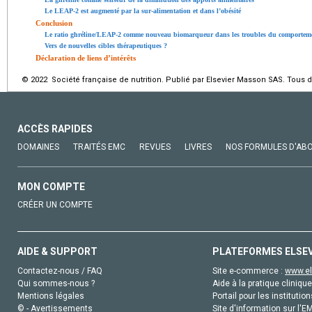
Le LEAP-2 est augmenté par la sur-alimentation et dans l’obésité
Conclusion
Le ratio ghréline/LEAP-2 comme nouveau biomarqueur dans les troubles du comporteme
Vers de nouvelles cibles thérapeutiques ?
Déclaration de liens d’intérêts
© 2022 Société française de nutrition. Publié par Elsevier Masson SAS. Tous d
ACCÈS RAPIDES
DOMAINES
TRAITÉS EMC
REVUES
LIVRES
NOS FORMULES D'AB
MON COMPTE
CRÉER UN COMPTE
AIDE & SUPPORT
PLATEFORMES ELSE
Contactez-nous / FAQ
Site e-commerce :
www.el
Qui sommes-nous ?
Aide à la pratique clinique
Mentions légales
Portail pour les institution
© - Avertissements
Site d'information sur l'E