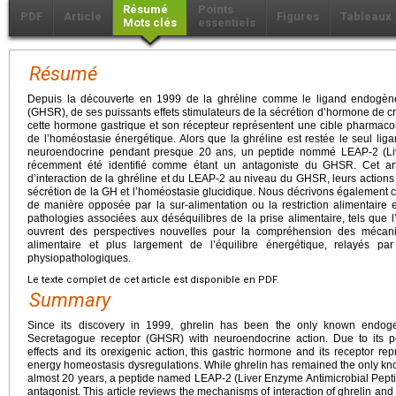
Résumé
Points
PDF
Article
Figures
Tableaux
Mots clés
essentiels
Résumé
Depuis la découverte en 1999 de la ghréline comme le ligand endogè
(GHSR), de ses puissants effets stimulateurs de la sécrétion d’hormone de cr
cette hormone gastrique et son récepteur représentent une cible pharmaco
de l’homéostasie énergétique. Alors que la ghréline est restée le seul 
neuroendocrine pendant presque 20 ans, un peptide nommé LEAP-2 (Liv
récemment été identifié comme étant un antagoniste du GHSR. Cet ar
d’interaction de la ghréline et du LEAP-2 au niveau du GHSR, leurs actions a
sécrétion de la GH et l’homéostasie glucidique. Nous décrivons également
de manière opposée par la sur-alimentation ou la restriction alimentaire e
pathologies associées aux déséquilibres de la prise alimentaire, tels que 
ouvrent des perspectives nouvelles pour la compréhension des mécan
alimentaire et plus largement de l’équilibre énergétique, relayés pa
physiopathologiques.
Le texte complet de cet article est disponible en PDF.
Summary
Since its discovery in 1999, ghrelin has been the only known endo
Secretagogue receptor (GHSR) with neuroendocrine action. Due to its 
effects and its orexigenic action, this gastric hormone and its receptor re
energy homeostasis dysregulations. While ghrelin has remained the only k
almost 20 years, a peptide named LEAP-2 (Liver Enzyme Antimicrobial Pepti
antagonist. This article reviews the mechanisms of interaction of ghrelin an