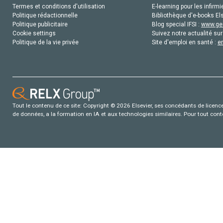
Termes et conditions d'utilisation
E-learning pour les infirmi
Politique rédactionnelle
Bibliothèque d'e-books Els
Politique publicitaire
Blog special IFSI :
www.gen
Cookie settings
Suivez notre actualité sur
Politique de la vie privée
Site d'emploi en santé :
e
Tout le contenu de ce site: Copyright © 2026 Elsevier, ses concédants de licence e
de données, a la formation en IA et aux technologies similaires. Pour tout con