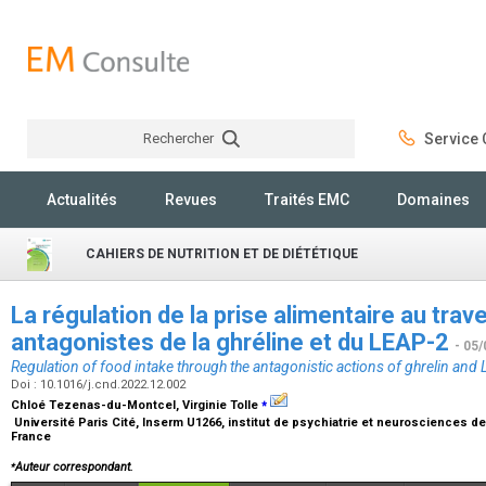
Rechercher
Service C
Rechercher
Actualités
Revues
Traités EMC
Domaines
CAHIERS DE NUTRITION ET DE DIÉTÉTIQUE
La régulation de la prise alimentaire au trav
antagonistes de la ghréline et du LEAP-2
- 05/
Regulation of food intake through the antagonistic actions of ghrelin and
Doi : 10.1016/j.cnd.2022.12.002
⁎
Chloé Tezenas-du-Montcel, Virginie Tolle
Université Paris Cité, Inserm U1266, institut de psychiatrie et neurosciences de 
France
⁎
Auteur correspondant.