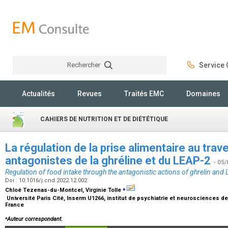
Rechercher
Service C
Rechercher
Actualités
Revues
Traités EMC
Domaines
CAHIERS DE NUTRITION ET DE DIÉTÉTIQUE
La régulation de la prise alimentaire au trav
antagonistes de la ghréline et du LEAP-2
- 05/
Regulation of food intake through the antagonistic actions of ghrelin and
Doi : 10.1016/j.cnd.2022.12.002
⁎
Chloé Tezenas-du-Montcel, Virginie Tolle
Université Paris Cité, Inserm U1266, institut de psychiatrie et neurosciences de 
France
⁎
Auteur correspondant.