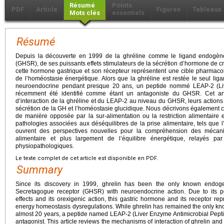
Résumé
Points
PDF
Article
Figures
Tableaux
Mots clés
essentiels
Résumé
Depuis la découverte en 1999 de la ghréline comme le ligand endogè
(GHSR), de ses puissants effets stimulateurs de la sécrétion d’hormone de cr
cette hormone gastrique et son récepteur représentent une cible pharmaco
de l’homéostasie énergétique. Alors que la ghréline est restée le seul 
neuroendocrine pendant presque 20 ans, un peptide nommé LEAP-2 (Liv
récemment été identifié comme étant un antagoniste du GHSR. Cet ar
d’interaction de la ghréline et du LEAP-2 au niveau du GHSR, leurs actions a
sécrétion de la GH et l’homéostasie glucidique. Nous décrivons également
de manière opposée par la sur-alimentation ou la restriction alimentaire e
pathologies associées aux déséquilibres de la prise alimentaire, tels que 
ouvrent des perspectives nouvelles pour la compréhension des mécan
alimentaire et plus largement de l’équilibre énergétique, relayés pa
physiopathologiques.
Le texte complet de cet article est disponible en PDF.
Summary
Since its discovery in 1999, ghrelin has been the only known endo
Secretagogue receptor (GHSR) with neuroendocrine action. Due to its 
effects and its orexigenic action, this gastric hormone and its receptor re
energy homeostasis dysregulations. While ghrelin has remained the only k
almost 20 years, a peptide named LEAP-2 (Liver Enzyme Antimicrobial Pepti
antagonist. This article reviews the mechanisms of interaction of ghrelin an