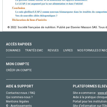
Le LEAP-2 est augmenté par la sur-alimentation et dans l’obésité
Conclusion
Le ratio ghréline/LEAP-2 comme nouveau biomarqueur dans les troubles du comporteme
Vers de nouvelles cibles thérapeutiques ?
Déclaration de liens d’intérêts
© 2022 Société française de nutrition. Publié par Elsevier Masson SAS. Tous d
ACCÈS RAPIDES
DOMAINES
TRAITÉS EMC
REVUES
LIVRES
NOS FORMULES D'AB
MON COMPTE
CRÉER UN COMPTE
AIDE & SUPPORT
PLATEFORMES ELSE
Contactez-nous / FAQ
Site e-commerce :
www.el
Qui sommes-nous ?
Aide à la pratique clinique
Mentions légales
Portail pour les institution
© - Avertissements
Site d'information sur l'E