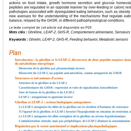
actions on food intake, growth hormone secretion and glucose homeost
peptides are regulated in an opposite manner by over-feeding or caloric restr
pathologies associated with dysregulated eating behaviors, such as obesity
new avenues for the understanding of the mechanisms that regulate eat
balance, relayed by the GHSR, in different pathophysiological conditions.
Le texte complet de cet article est disponible en PDF.
Mots clés :
Ghréline, LEAP-2, GHS-R, Comportement alimentaire, Senseurs
Keywords :
Ghrelin, LEAP-2, GHS-R, Feeding behavior, Metabolic sensors
Plan
Introduction : la ghréline et le LEAP-2, découverte de deux peptides majeurs dan
du métabolisme énergétique
Découverte de la ghréline par pharmacologie inverse
Découverte du LEAP-2, un peptide anti-microbien, comme antagoniste du GHSR
Structures et mécanismes d’action
Structure de la ghréline et du LEAP-2
Caractéristiques du GHSR : expression et voies de signalisation intracellulaire
Sites de liaison de la ghréline et du LEAP-2
LEAP-2 : antagonisme et agonisme inverse
Ghréline et LEAP-2 : actions biologiques antagonistes
Le LEAP-2 antagonise les effets de la ghréline sur la sécrétion d’hormone de croissance
À l’opposé de la ghréline, le LEAP-2 favorise l’hypoglycémie en situation de restriction a
Le LEAP-2 antagonise les effets orexigènes de la ghréline au niveau hypothalamique
L’administration centrale, mais pas périphérique, de LEAP-2 diminue la consommation 
Régulation par le statut nutritionnel et implications physiopathologiques
La ghréline comme senseur de la diminution des apports alimentaires