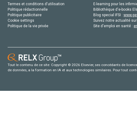
Termes et conditions d'utilisation
E-learning pour les infirmi
Politique rédactionnelle
Bibliothèque d'e-books Els
Politique publicitaire
Blog special IFSI :
www.gen
Cookie settings
Suivez notre actualité sur
Politique de la vie privée
Site d'emploi en santé :
e
Tout le contenu de ce site: Copyright © 2026 Elsevier, ses concédants de licence e
de données, a la formation en IA et aux technologies similaires. Pour tout con