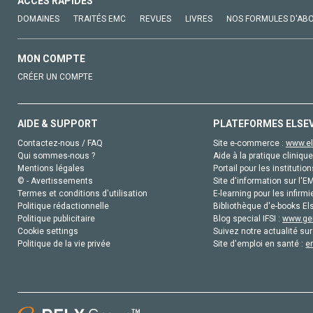
ACCÈS RAPIDES
DOMAINES
TRAITÉS EMC
REVUES
LIVRES
NOS FORMULES D'AB
MON COMPTE
CRÉER UN COMPTE
AIDE & SUPPORT
PLATEFORMES ELSE
Contactez-nous / FAQ
Site e-commerce :
www.el
Qui sommes-nous ?
Aide à la pratique clinique
Mentions légales
Portail pour les institution
© - Avertissements
Site d'information sur l'E
Termes et conditions d'utilisation
E-learning pour les infirmi
Politique rédactionnelle
Bibliothèque d'e-books Els
Politique publicitaire
Blog special IFSI :
www.gen
Cookie settings
Suivez notre actualité sur
Politique de la vie privée
Site d'emploi en santé :
e