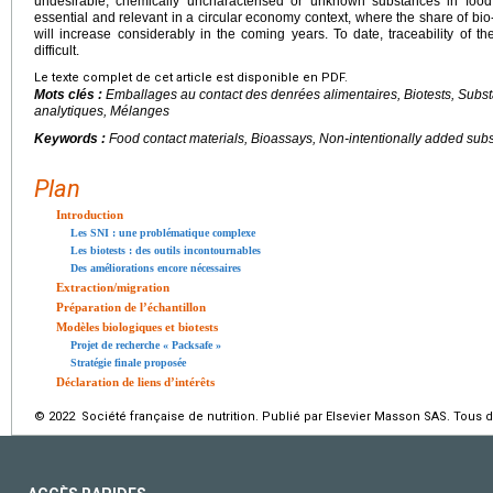
undesirable, chemically uncharacterised or unknown substances in foo
essential and relevant in a circular economy context, where the share of bi
will increase considerably in the coming years. To date, traceability of th
difficult.
Le texte complet de cet article est disponible en PDF.
Mots clés :
Emballages au contact des denrées alimentaires, Biotests, Subs
analytiques, Mélanges
Keywords :
Food contact materials, Bioassays, Non-intentionally added subs
Plan
Introduction
Les SNI : une problématique complexe
Les biotests : des outils incontournables
Des améliorations encore nécessaires
Extraction/migration
Préparation de l’échantillon
Modèles biologiques et biotests
Projet de recherche « Packsafe »
Stratégie finale proposée
Déclaration de liens d’intérêts
© 2022 Société française de nutrition. Publié par Elsevier Masson SAS. Tous d