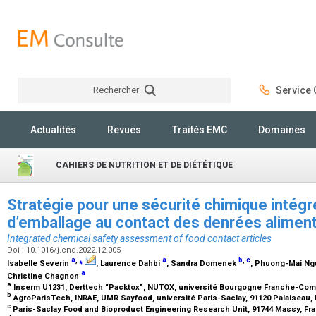
Rechercher
Service C
Rechercher
Actualités
Revues
Traités EMC
Domaines
CAHIERS DE NUTRITION ET DE DIÉTÉTIQUE
Stratégie pour une sécurité chimique intég
d’emballage au contact des denrées alimen
Integrated chemical safety assessment of food contact articles
Doi : 10.1016/j.cnd.2022.12.005
a
,
⁎
a
b
,
c
Isabelle Severin
, Laurence Dahbi
, Sandra Domenek
, Phuong-Mai N
a
Christine Chagnon
a
Inserm U1231, Derttech “Packtox”, NUTOX, université Bourgogne Franche-Comt
b
AgroParisTech, INRAE, UMR Sayfood, université Paris-Saclay, 91120 Palaiseau,
c
Paris-Saclay Food and Bioproduct Engineering Research Unit, 91744 Massy, Fr