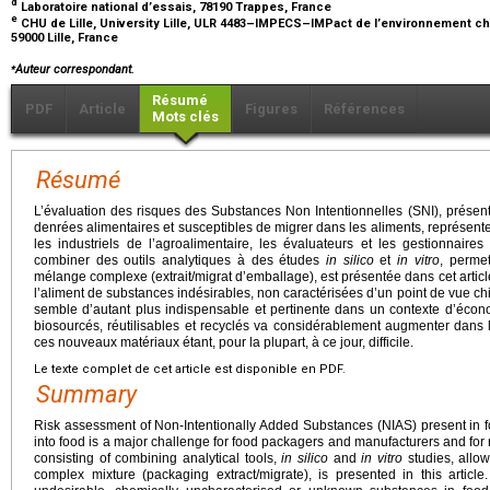
d
Laboratoire national d’essais, 78190 Trappes, France
e
CHU de Lille, University Lille, ULR 4483–IMPECS–IMPact de l’environnement chimi
59000 Lille, France
⁎
Auteur correspondant.
Résumé
PDF
Article
Figures
Références
Mots clés
Résumé
L’évaluation des risques des Substances Non Intentionnelles (SNI), prése
denrées alimentaires et susceptibles de migrer dans les aliments, représente
les industriels de l’agroalimentaire, les évaluateurs et les gestionnaires
combiner des outils analytiques à des études
in silico
et
in vitro
, permet
mélange complexe (extrait/migrat d’emballage), est présentée dans cet article.
l’aliment de substances indésirables, non caractérisées d’un point de vue c
semble d’autant plus indispensable et pertinente dans un contexte d’écono
biosourcés, réutilisables et recyclés va considérablement augmenter dans l
ces nouveaux matériaux étant, pour la plupart, à ce jour, difficile.
Le texte complet de cet article est disponible en PDF.
Summary
Risk assessment of Non-Intentionally Added Substances (NIAS) present in 
into food is a major challenge for food packagers and manufacturers and for 
consisting of combining analytical tools,
in silico
and
in vitro
studies, allow
complex mixture (packaging extract/migrate), is presented in this articl