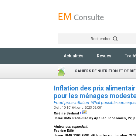
Rechercher
Actualités
Revues
Trait
CAHIERS DE NUTRITION ET DE DI
Inflation des prix alimenta
pour les ménages modest
Food price inflation: What possible consequ
Doi : 10.1016/j.cnd.2023.03.001
⁎
Ondine Berland
Inrae UMR Paris-Saclay Applied Economics, 22, p
⁎
Auteur correspondant.
Fabrice Etilé
Inrae, UMR 1393 PjSE, 48, boulevard Jourdan, 750