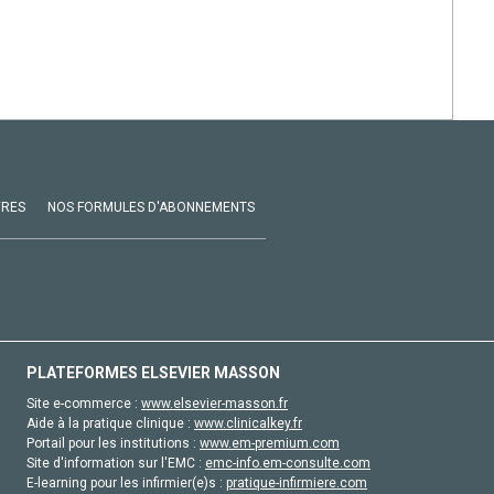
VRES
NOS FORMULES D'ABONNEMENTS
PLATEFORMES ELSEVIER MASSON
Site e-commerce :
www.elsevier-masson.fr
Aide à la pratique clinique :
www.clinicalkey.fr
Portail pour les institutions :
www.em-premium.com
Site d'information sur l'EMC :
emc-info.em-consulte.com
E-learning pour les infirmier(e)s :
pratique-infirmiere.com