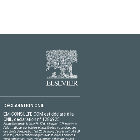
DÉCLARATION CNIL
EM-CONSULTE.COM est déclaré à la
CNIL, déclaration n° 1286925.
En application de la loi nº78-17 du 6 janvier 1978 relative à
l'informatique, aux fichiers et aux libertés, vous disposez
des droits d'opposition (art.26 de la loi), d'accès (art.34 à 38
de la loi), et de rectification (art.36 de la loi) des données
vous concernant. Ainsi, vous pouvez exiger que soient