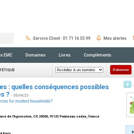
Service Client : 01 71 16 55 99
Mes alertes
Rechercher
és EMC
Domaines
Livres
Compléments
ÉTÉTIQUE
S'abonner
ires : quelles conséquences possibles
es ?
- 05/04/23
ences for modest households?
lace de l’Agronomie, CS 20040, 91123 Palaiseau cedex, France
B
14 Paris