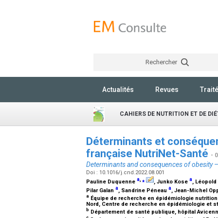
Rechercher
Actualités
Revues
Trait
CAHIERS DE NUTRITION ET DE DI
Déterminants et conséquenc
française NutriNet-Santé
- 
Determinants and consequences of obesity – 
Doi : 10.1016/j.cnd.2022.08.001
a
,
⁎
a
Pauline Duquenne
, Junko Kose
, Léopold
a
a
Pilar Galan
, Sandrine Péneau
, Jean-Michel Op
a
Équipe de recherche en épidémiologie nutrition
Nord, Centre de recherche en épidémiologie et st
b
Département de santé publique, hôpital Avicen
c