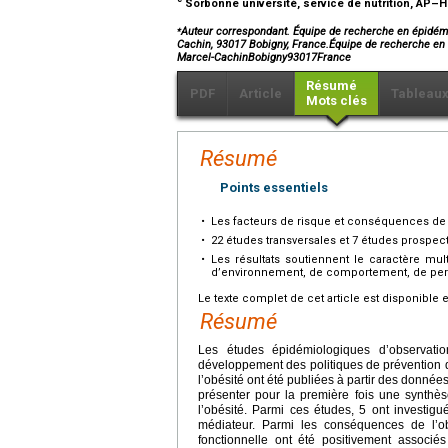
Sorbonne université, service de nutrition, AP–HP,
⁎
Auteur correspondant. Équipe de recherche en épidémio
Cachin, 93017 Bobigny, France.Équipe de recherche en 
Marcel-CachinBobigny93017France
Résumé
PDF
Article
Tableau
Mots clés
Résumé
Points essentiels
•
Les facteurs de risque et conséquences de l
•
22 études transversales et 7 études prospect
•
Les résultats soutiennent le caractère mul
d’environnement, de comportement, de pers
Le texte complet de cet article est disponible 
Résumé
Les études épidémiologiques d’observatio
développement des politiques de prévention 
l’obésité ont été publiées à partir des données 
présenter pour la première fois une synthè
l’obésité. Parmi ces études, 5 ont investig
médiateur. Parmi les conséquences de l’o
fonctionnelle ont été positivement associé