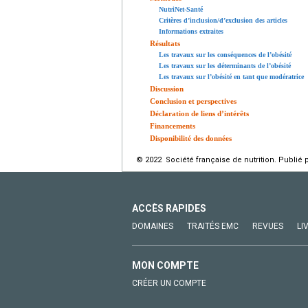
NutriNet-Santé
Critères d’inclusion/d’exclusion des articles
Informations extraites
Résultats
Les travaux sur les conséquences de l’obésité
Les travaux sur les déterminants de l’obésité
Les travaux sur l’obésité en tant que modératrice
Discussion
Conclusion et perspectives
Déclaration de liens d’intérêts
Financements
Disponibilité des données
© 2022 Société française de nutrition. Publié 
ACCÈS RAPIDES
DOMAINES
TRAITÉS EMC
REVUES
LI
MON COMPTE
CRÉER UN COMPTE