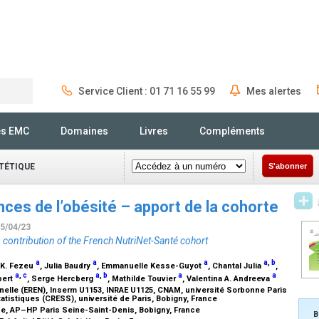
Service Client : 01 71 16 55 99
Mes alertes
Rechercher
és EMC
Domaines
Livres
Compléments
ÉTÉTIQUE
S'abonner
es de l’obésité – apport de la cohorte
05/04/23
contribution of the French NutriNet-Santé cohort
a
a
a
a
,
b
 K. Fezeu
, Julia Baudry
, Emmanuelle Kesse-Guyot
, Chantal Julia
,
a
,
c
a
,
b
a
a
pert
, Serge Hercberg
, Mathilde Touvier
, Valentina A. Andreeva
nelle (EREN), Inserm U1153, INRAE U1125, CNAM, université Sorbonne Paris
atistiques (CRESS), université de Paris, Bobigny, France
ne, AP–HP Paris Seine-Saint-Denis, Bobigny, France
B