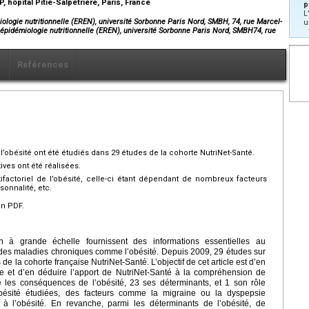
 hôpital Pitié-Salpêtrière, Paris, France
p
L
logie nutritionnelle (EREN), université Sorbonne Paris Nord, SMBH, 74, rue Marcel-
u
épidémiologie nutritionnelle (EREN), université Sorbonne Paris Nord, SMBH74, rue
x
Références
’obésité ont été étudiés dans 29 études de la cohorte NutriNet-Santé.
ives ont été réalisées.
tifactoriel de l’obésité, celle-ci étant dépendant de nombreux facteurs
onnalité, etc.
en PDF.
n à grande échelle fournissent des informations essentielles au
des maladies chroniques comme l’obésité. Depuis 2009, 29 études sur
de la cohorte française NutriNet-Santé. L’objectif de cet article est d’en
se et d’en déduire l’apport de NutriNet-Santé à la compréhension de
ué les conséquences de l’obésité, 23 ses déterminants, et 1 son rôle
bésité étudiées, des facteurs comme la migraine ou la dyspepsie
s à l’obésité. En revanche, parmi les déterminants de l’obésité, de