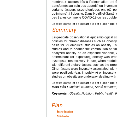
nombreux facteurs liés à l’alimentation ont é
transformés au sein des apports) ou inversemen
certains facteurs psychologiques ont été po
optimisme) à l’obésité. Dans NutriNet-Santé, 
peu traités comme le COVID-19 ou les troubl
Le texte complet de cet article est disponible 
Summary
Large-scale observational epidemiological st
policies for chronic diseases such as obesit
basis for 29 empirical studies on obesity. T
studies and to deduce the contribution of Nu
analyzed obesity as an exposure variable
determinant (or exposure), obesity was cros
dyspepsia, respectively. In turn, when model
with different dietary factors, such as the prop
Other factors were inversely associated with 
were positively (e.g. impulsivity) or inversely
studies on obesity are underway, dealing with
Le texte complet de cet article est disponible 
Mots clés :
Obésité, Nutrition, Santé publiqu
Keywords :
Obesity, Nutrition, Public health,
Plan
Introduction
Méthodes