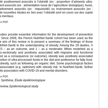
té positivement associés à l’obésité (ex : proportion d’aliments ultra-
t associés (ex : alimentation issue de l’agriculture biologique). Aussi,
sitivement associés (ex : impulsivité) ou inversement associés (ex :
de nouvelles études en lien avec l’obésité sont en cours sur des sujets
es mentaux.
en PDF.
udies provide essential information for the development of prevention
y. Since 2009, the French NutriNet-Santé cohort has been used as the
he aim of this review is to present a summary of the findings of those
triNet-Santé to the understanding of obesity. Among the 29 studies, 5
, 23 – as an outcome, and 1 – as a moderator. When modelled as a
s-sectionally and positively associated with migraine and functional
led as a consequence (or outcome), obesity was positively associated
ortion of ultra-processed foods in the diet and preference for fatty food.
obesity, such as following an organic diet. Some psychological factors
 associated (e.g. optimism) with obesity risk. In NutriNet-Santé, further
 its association with COVID-19 and mental disorders.
en PDF.
e, Synthèse, Étude épidémiologique
 Review, Epidemiological study