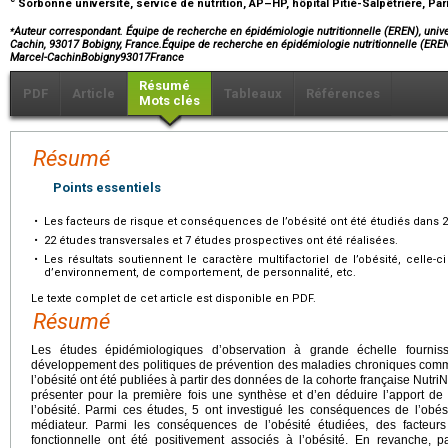
Sorbonne université, service de nutrition, AP–HP, hôpital Pitié-Salpêtrière, Par
⁎
Auteur correspondant. Équipe de recherche en épidémiologie nutritionnelle (EREN), univ
Cachin, 93017 Bobigny, France.Équipe de recherche en épidémiologie nutritionnelle (ERE
Marcel-CachinBobigny93017France
Résumé
PDF
Article
Tableaux
Références
Mots clés
Résumé
Points essentiels
•
Les facteurs de risque et conséquences de l’obésité ont été étudiés dans 2
•
22 études transversales et 7 études prospectives ont été réalisées.
•
Les résultats soutiennent le caractère multifactoriel de l’obésité, celle
d’environnement, de comportement, de personnalité, etc.
Le texte complet de cet article est disponible en PDF.
Résumé
Les études épidémiologiques d’observation à grande échelle fourniss
développement des politiques de prévention des maladies chroniques comme
l’obésité ont été publiées à partir des données de la cohorte française NutriNet
présenter pour la première fois une synthèse et d’en déduire l’apport d
l’obésité. Parmi ces études, 5 ont investigué les conséquences de l’obés
médiateur. Parmi les conséquences de l’obésité étudiées, des facteu
fonctionnelle ont été positivement associés à l’obésité. En revanche, p