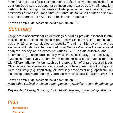
nombreux facteurs liés à l’alimentation ont été positivement associés à l’ob
transformés au sein des apports) ou inversement associés (ex : alimentation i
certains facteurs psychologiques ont été positivement associés (ex : imp
optimisme) à l’obésité. Dans NutriNet-Santé, de nouvelles études en lien ave
peu traités comme le COVID-19 ou les troubles mentaux.
Le texte complet de cet article est disponible en PDF.
Summary
Large-scale observational epidemiological studies provide essential inform
policies for chronic diseases such as obesity. Since 2009, the French Nut
basis for 29 empirical studies on obesity. The aim of this review is to pr
studies and to deduce the contribution of NutriNet-Santé to the understand
analyzed obesity as an exposure variable, 23 – as an outcome, and 1 
determinant (or exposure), obesity was cross-sectionally and positively 
dyspepsia, respectively. In turn, when modelled as a consequence (or outc
with different dietary factors, such as the proportion of ultra-processed foods 
Other factors were inversely associated with obesity, such as following an 
were positively (e.g. impulsivity) or inversely associated (e.g. optimism) wit
studies on obesity are underway, dealing with its association with COVID-19 
Le texte complet de cet article est disponible en PDF.
Mots clés :
Obésité, Nutrition, Santé publique, Synthèse, Étude épidémiolog
Keywords :
Obesity, Nutrition, Public health, Review, Epidemiological study
Plan
Introduction
Méthodes