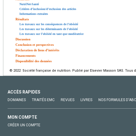
NutriNet-Santé
Critères d’inclusion/d’exclusion des articles
Informations extraites
Résultats
Les travaux sur les conséquences de l’obésité
Les travaux sur les déterminants de l’obésité
Les travaux sur l’obésité en tant que modératrice
Discussion
Conclusion et perspectives
Déclaration de liens d’intérêts
Financements
Disponibilité des données
© 2022 Société française de nutrition. Publié par Elsevier Masson SAS. Tous d
ACCÈS RAPIDES
DOMAINES
TRAITÉS EMC
REVUES
LIVRES
NOS FORMULES D'AB
MON COMPTE
CRÉER UN COMPTE