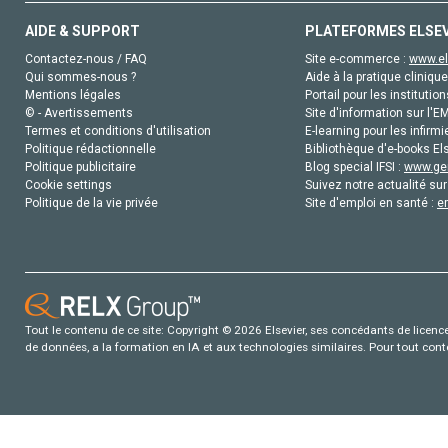
AIDE & SUPPORT
PLATEFORMES ELSE
Contactez-nous / FAQ
Site e-commerce :
www.el
Qui sommes-nous ?
Aide à la pratique clinique
Mentions légales
Portail pour les institution
© - Avertissements
Site d'information sur l'E
Termes et conditions d'utilisation
E-learning pour les infirmi
Politique rédactionnelle
Bibliothèque d'e-books Els
Politique publicitaire
Blog special IFSI :
www.gen
Cookie settings
Suivez notre actualité sur
Politique de la vie privée
Site d'emploi en santé :
e
Tout le contenu de ce site: Copyright © 2026 Elsevier, ses concédants de licence e
de données, a la formation en IA et aux technologies similaires. Pour tout con