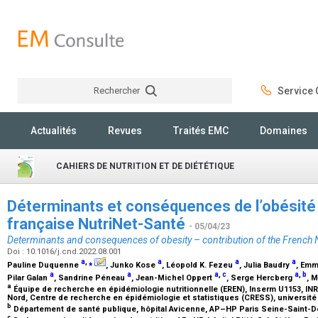
Rechercher
Service C
Rechercher
Actualités
Revues
Traités EMC
Domaines
CAHIERS DE NUTRITION ET DE DIÉTÉTIQUE
Déterminants et conséquences de l’obésité 
française NutriNet-Santé
- 05/04/23
Determinants and consequences of obesity – contribution of the French 
Doi : 10.1016/j.cnd.2022.08.001
a
,
⁎
a
a
a
Pauline Duquenne
, Junko Kose
, Léopold K. Fezeu
, Julia Baudry
, Em
a
a
a
,
c
a
,
b
Pilar Galan
, Sandrine Péneau
, Jean-Michel Oppert
, Serge Hercberg
, 
a
Équipe de recherche en épidémiologie nutritionnelle (EREN), Inserm U1153, IN
Nord, Centre de recherche en épidémiologie et statistiques (CRESS), université
b
Département de santé publique, hôpital Avicenne, AP–HP Paris Seine-Saint-D
c