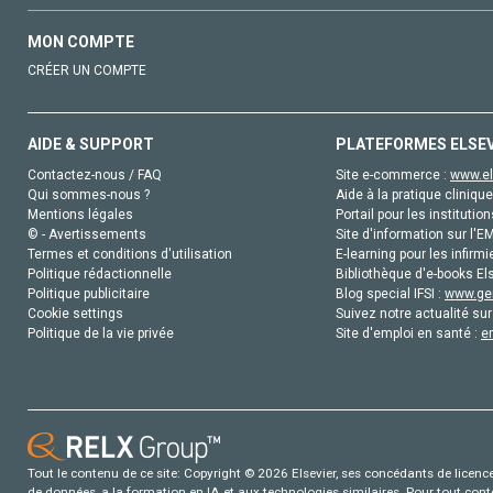
MON COMPTE
CRÉER UN COMPTE
AIDE & SUPPORT
PLATEFORMES ELSE
Contactez-nous / FAQ
Site e-commerce :
www.el
Qui sommes-nous ?
Aide à la pratique clinique
Mentions légales
Portail pour les institution
© - Avertissements
Site d'information sur l'E
Termes et conditions d'utilisation
E-learning pour les infirmi
Politique rédactionnelle
Bibliothèque d'e-books Els
Politique publicitaire
Blog special IFSI :
www.gen
Cookie settings
Suivez notre actualité sur
Politique de la vie privée
Site d'emploi en santé :
e
Tout le contenu de ce site: Copyright © 2026 Elsevier, ses concédants de licence e
de données, a la formation en IA et aux technologies similaires. Pour tout con