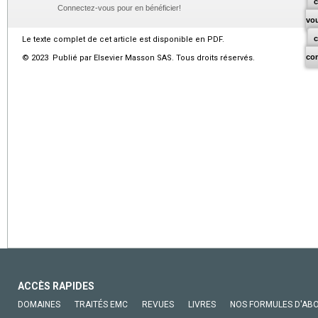
c
Connectez-vous pour en bénéficier!
vo
Le texte complet de cet article est disponible en PDF.
co
© 2023 Publié par Elsevier Masson SAS. Tous droits réservés.
ACCÈS RAPIDES
DOMAINES
TRAITÉS EMC
REVUES
LIVRES
NOS FORMULES D'AB