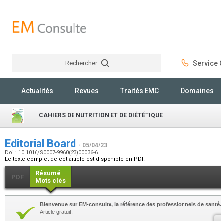
Rechercher
Service C
Rechercher
Actualités
Revues
Traités EMC
Domaines
CAHIERS DE NUTRITION ET DE DIÉTÉTIQUE
Editorial Board
- 05/04/23
Doi : 10.1016/S0007-9960(23)00036-6
Le texte complet de cet article est disponible en PDF.
Résumé
PDF
Mots clés
Bienvenue sur EM-consulte, la référence des professionnels de santé.
Article gratuit.