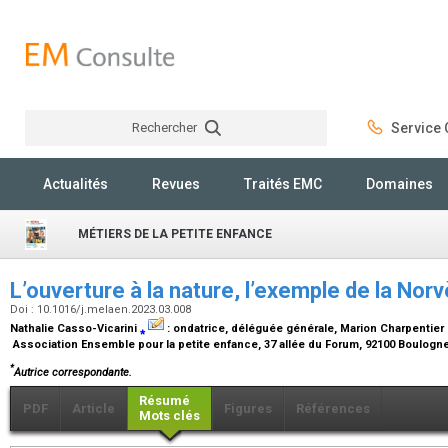
Rechercher
Service C
Rechercher
Actualités
Revues
Traités EMC
Domaines
MÉTIERS DE LA PETITE ENFANCE
L’ouverture à la nature, l’exemple de la No
Doi : 10.1016/j.melaen.2023.03.008
Nathalie Casso-Vicarini
⁎
:
ondatrice, déléguée générale
, Marion Charpentier 
Association Ensemble pour la petite enfance, 37 allée du Forum, 92100 Boulogne
*
Autrice correspondante.
Résumé
PDF
Article
Figures
Références
Mots clés