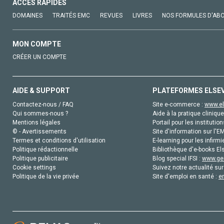
ACCÈS RAPIDES
DOMAINES
TRAITÉS EMC
REVUES
LIVRES
NOS FORMULES D'AB
MON COMPTE
CRÉER UN COMPTE
AIDE & SUPPORT
PLATEFORMES ELSE
Contactez-nous / FAQ
Site e-commerce :
www.el
Qui sommes-nous ?
Aide à la pratique clinique
Mentions légales
Portail pour les institution
© - Avertissements
Site d'information sur l'E
Termes et conditions d'utilisation
E-learning pour les infirmi
Politique rédactionnelle
Bibliothèque d'e-books Els
Politique publicitaire
Blog special IFSI :
www.gen
Cookie settings
Suivez notre actualité sur
Politique de la vie privée
Site d'emploi en santé :
e