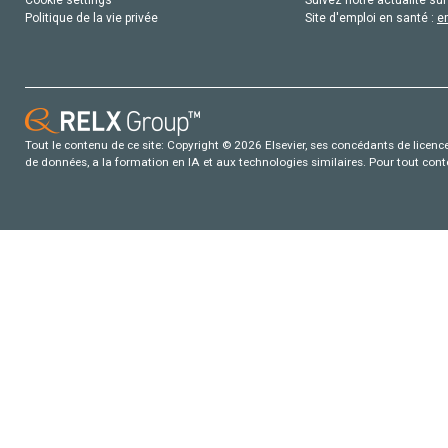
Politique de la vie privée
Site d'emploi en santé :
e
Tout le contenu de ce site: Copyright © 2026 Elsevier, ses concédants de licence e
de données, a la formation en IA et aux technologies similaires. Pour tout con