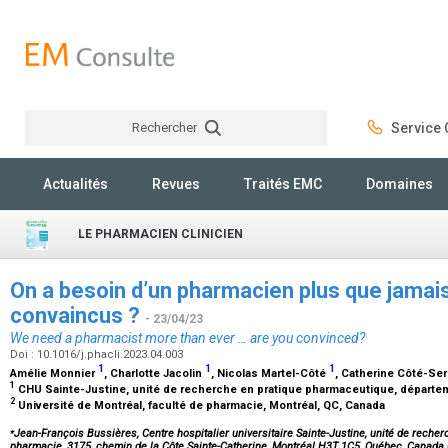
Rechercher
Service C
Rechercher
Actualités
Revues
Traités EMC
Domaines
LE PHARMACIEN CLINICIEN
On a besoin d’un pharmacien plus que jamai
convaincus ?
- 23/04/23
We need a pharmacist more than ever … are you convinced?
Doi : 10.1016/j.phacli.2023.04.003
1
1
1
Amélie Monnier
, Charlotte Jacolin
, Nicolas Martel-Côté
, Catherine Côté-Se
1
CHU Sainte-Justine, unité de recherche en pratique pharmaceutique, départe
2
Université de Montréal, faculté de pharmacie, Montréal, QC, Canada
⁎
Jean-François Bussières, Centre hospitalier universitaire Sainte-Justine, unité de rech
pharmacie, 3175, chemin de la Côte Sainte-Catherine, Montréal H3T 1C5, Québec, Canada.Ce