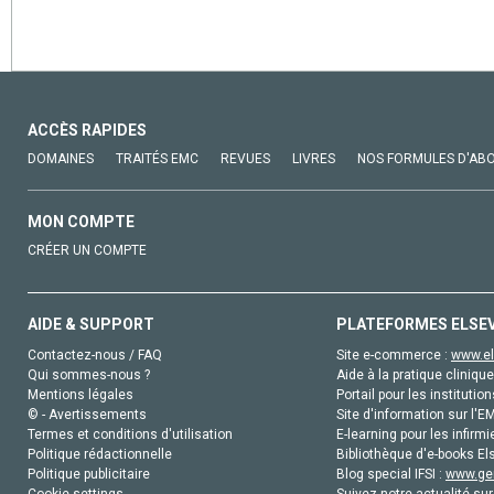
ACCÈS RAPIDES
DOMAINES
TRAITÉS EMC
REVUES
LIVRES
NOS FORMULES D'AB
MON COMPTE
CRÉER UN COMPTE
AIDE & SUPPORT
PLATEFORMES ELSE
Contactez-nous / FAQ
Site e-commerce :
www.el
Qui sommes-nous ?
Aide à la pratique clinique
Mentions légales
Portail pour les institution
© - Avertissements
Site d'information sur l'E
Termes et conditions d'utilisation
E-learning pour les infirmi
Politique rédactionnelle
Bibliothèque d'e-books Els
Politique publicitaire
Blog special IFSI :
www.gen
Cookie settings
Suivez notre actualité sur