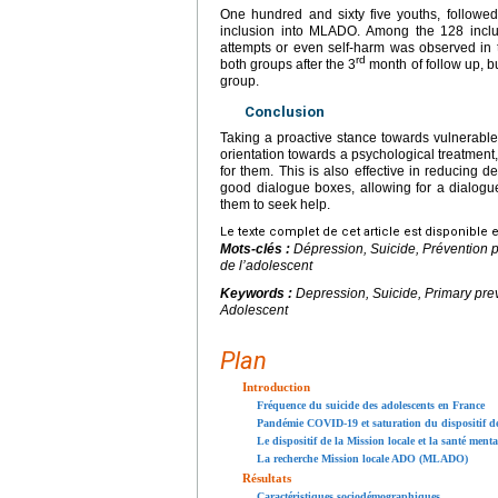
One hundred and sixty five youths, followed 
inclusion into MLADO. Among the 128 inclu
attempts or even self-harm was observed in
rd
both groups after the 3
month of follow up, but
group.
Conclusion
Taking a proactive stance towards vulnerabl
orientation towards a psychological treatment,
for them. This is also effective in reducing
good dialogue boxes, allowing for a dialogue
them to seek help.
Le texte complet de cet article est disponible 
Mots-clés :
Dépression, Suicide, Prévention p
de l’adolescent
Keywords :
Depression, Suicide, Primary prev
Adolescent
Plan
Introduction
Fréquence du suicide des adolescents en France
Pandémie COVID-19 et saturation du dispositif de
Le dispositif de la Mission locale et la santé menta
La recherche Mission locale ADO (MLADO)
Résultats
Caractéristiques sociodémographiques