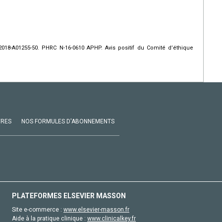
018-A01255-50. PHRC N-16-0610 APHP. Avis positif du Comité d’éthique
VRES
NOS FORMULES D'ABONNEMENTS
PLATEFORMES ELSEVIER MASSON
Site e-commerce :
www.elsevier-masson.fr
Aide à la pratique clinique :
www.clinicalkey.fr