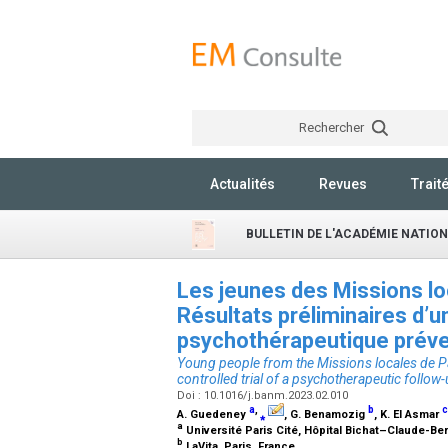
Rechercher
Actualités
Revues
Trait
BULLETIN DE L'ACADÉMIE NATIO
Les jeunes des Missions loc
Résultats préliminaires d’u
psychothérapeutique préve
Young people from the Missions locales de Pari
controlled trial of a psychotherapeutic foll
Doi : 10.1016/j.banm.2023.02.010
a
,
b
c
A. Guedeney
⁎
, G. Benamozig
, K. El Asmar
a
Université Paris Cité, Hôpital Bichat–Claude-Ber
b
LaVita, Paris, France