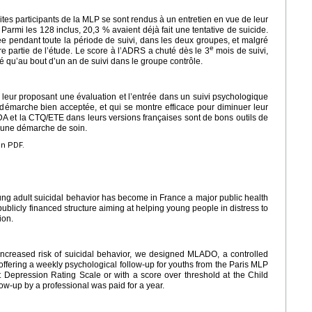
sites participants de la MLP se sont rendus à un entretien en vue de leur
armi les 128 inclus, 20,3 % avaient déjà fait une tentative de suicide.
ée pendant toute la période de suivi, dans les deux groupes, et malgré
e
e partie de l’étude. Le score à l’ADRS a chuté dès le 3
mois de suivi,
é qu’au bout d’un an de suivi dans le groupe contrôle.
 leur proposant une évaluation et l’entrée dans un suivi psychologique
e démarche bien acceptée, et qui se montre efficace pour diminuer leur
DA et la CTQ/ETE dans leurs versions françaises sont de bons outils de
s une démarche de soin.
en PDF.
ung adult suicidal behavior has become in France a major public health
publicly financed structure aiming at helping young people in distress to
ion.
 increased risk of suicidal behavior, we designed MLADO, a controlled
 offering a weekly psychological follow-up for youths from the Paris MLP
 Depression Rating Scale or with a score over threshold at the Child
ow-up by a professional was paid for a year.