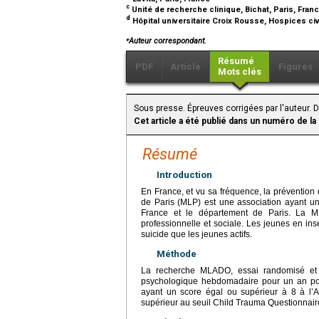
c
Unité de recherche clinique, Bichat, Paris, Fran
d
Hôpital universitaire Croix Rousse, Hospices civ
⁎
Auteur correspondant.
Résumé
PDF
Article
Figures
Mots clés
Sous presse. Épreuves corrigées par l'auteur. D
Cet article a été publié dans un numéro de la
Résumé
Introduction
En France, et vu sa fréquence, la prévention
de Paris (MLP) est une association ayant une 
France et le département de Paris. La ML
professionnelle et sociale. Les jeunes en inse
suicide que les jeunes actifs.
Méthode
La recherche MLADO, essai randomisé et con
psychologique hebdomadaire pour un an pour
ayant un score égal ou supérieur à 8 à l
supérieur au seuil Child Trauma Questionnai