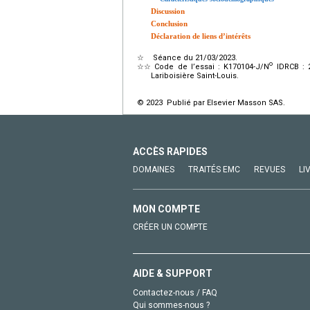
Discussion
Conclusion
Déclaration de liens d’intérêts
☆
Séance du 21/03/2023.
o
☆☆
Code de l’essai : K170104-J/N
IDRCB : 2
Lariboisière Saint-Louis.
© 2023 Publié par Elsevier Masson SAS.
ACCÈS RAPIDES
DOMAINES
TRAITÉS EMC
REVUES
LI
MON COMPTE
CRÉER UN COMPTE
AIDE & SUPPORT
Contactez-nous / FAQ
Qui sommes-nous ?