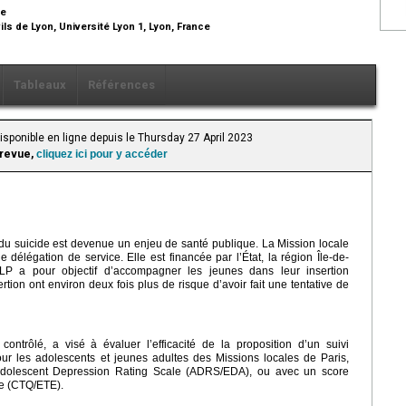
ce
ils de Lyon, Université Lyon 1, Lyon, France
Tableaux
Références
isponible en ligne depuis le Thursday 27 April 2023
 revue,
cliquez ici pour y accéder
 du suicide est devenue un enjeu de santé publique. La Mission locale
délégation de service. Elle est financée par l’État, la région Île-de-
P a pour objectif d’accompagner les jeunes dans leur insertion
rtion ont environ deux fois plus de risque d’avoir fait une tentative de
trôlé, a visé à évaluer l’efficacité de la proposition d’un suivi
 les adolescents et jeunes adultes des Missions locales de Paris,
’Adolescent Depression Rating Scale (ADRS/EDA), ou avec un score
re (CTQ/ETE).