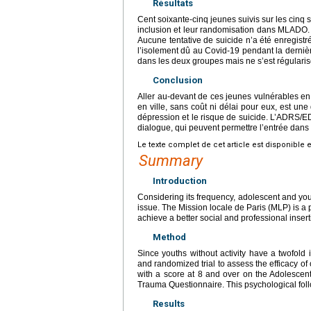
Résultats
Cent soixante-cinq jeunes suivis sur les cinq 
inclusion et leur randomisation dans MLADO. P
Aucune tentative de suicide n’a été enregistr
l’isolement dû au Covid-19 pendant la dernièr
dans les deux groupes mais ne s’est régularis
Conclusion
Aller au-devant de ces jeunes vulnérables en
en ville, sans coût ni délai pour eux, est un
dépression et le risque de suicide. L’ADRS/E
dialogue, qui peuvent permettre l’entrée dan
Le texte complet de cet article est disponible 
Summary
Introduction
Considering its frequency, adolescent and yo
issue. The Mission locale de Paris (MLP) is a 
achieve a better social and professional insert
Method
Since youths without activity have a twofold
and randomized trial to assess the efficacy of
with a score at 8 and over on the Adolescent
Trauma Questionnaire. This psychological foll
Results