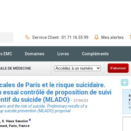
Service Client : 01 71 16 55 99
Mes alertes
Rechercher
és EMC
Domaines
Livres
Compléments
NALE DE MÉDECINE
S'abonner
ales de Paris et le risque suicidaire.
n essai contrôlé de proposition de suivi
B
ntif du suicide (MLADO)
p
- 27/04/23
L
s and the risk of suicide. Preliminary results of a
u
ow-up suicide prevention (MLADO) proposal
d
, S. Viaux Savelon
nard, Paris, France