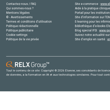
Contactez-nous / FAQ
Site e-commerce :
www.el
Qui sommes-nous ?
Aide à la pratique clinique
Mentions légales
Portail pour les institution
© - Avertissements
Site d'information sur l'E
Termes et conditions d'utilisation
E-learning pour les infirmi
Politique rédactionnelle
Bibliothèque d'e-books Els
Politique publicitaire
Blog special IFSI :
www.gen
Cookie settings
Suivez notre actualité sur
Politique de la vie privée
Site d'emploi en santé :
e
Tout le contenu de ce site: Copyright © 2026 Elsevier, ses concédants de licence e
de données, a la formation en IA et aux technologies similaires. Pour tout con