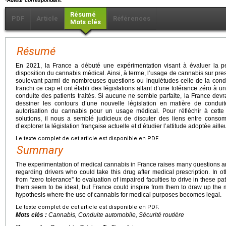
Auteur correspondant.
Résumé
PDF
Article
Références
Mots clés
Résumé
En 2021, la France a débuté une expérimentation visant à évaluer la per
disposition du cannabis médical. Ainsi, à terme, l’usage de cannabis sur pres
soulevant parmi de nombreuses questions ou inquiétudes celle de la condu
franchi ce cap et ont établi des législations allant d’une tolérance zéro à 
conduite des patients traités. Si aucune ne semble parfaite, la France dev
dessiner les contours d’une nouvelle législation en matière de condui
autorisation du cannabis pour un usage médical. Pour réfléchir à cette
solutions, il nous a semblé judicieux de discuter des liens entre conso
d’explorer la législation française actuelle et d’étudier l’attitude adoptée ail
Le texte complet de cet article est disponible en PDF.
Summary
The experimentation of medical cannabis in France raises many questions a
regarding drivers who could take this drug after medical prescription. In ot
from “zero tolerance” to evaluation of impaired faculties to drive in these p
them seem to be ideal, but France could inspire from them to draw up the mo
hypothesis where the use of cannabis for medical purposes becomes legal.
Le texte complet de cet article est disponible en PDF.
Mots clés :
Cannabis, Conduite automobile, Sécurité routière