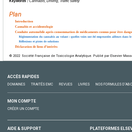
Keywords :
Cannabis, Driving, Traffic safety
Plan
Introduction
Cannabis et accidentologie
Conduite automobile après consommation de médicaments connus pour être dangere
Réglementation du cannabis au volant : quelles voies ont été empruntées ailleurs dans l
Réflexions et pistes de solutions
Déclaration de liens d’intérêts
© 2022 Société Française de Toxicologie Analytique. Publié par Elsevier Mass
ACCÈS RAPIDES
DOMAINES
TRAITÉS EMC
REVUES
LIVRES
NOS FORMULES D'AB
MON COMPTE
CRÉER UN COMPTE
AIDE & SUPPORT
PLATEFORMES ELSE