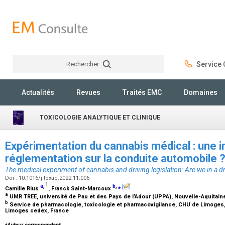
Rechercher
Service C
Rechercher
Actualités
Revues
Traités EMC
Domaines
TOXICOLOGIE ANALYTIQUE ET CLINIQUE
Expérimentation du cannabis médical : une 
réglementation sur la conduite automobile 
The medical experiment of cannabis and driving legislation: Are we in a d
Doi : 10.1016/j.toxac.2022.11.006
1
a
,
b
,
⁎
Camille Rius
, Franck Saint-Marcoux
a
UMR TREE, université de Pau et des Pays de l’Adour (UPPA), Nouvelle-Aquitain
b
Service de pharmacologie, toxicologie et pharmacovigilance, CHU de Limoges, 
Limoges cedex, France
⁎