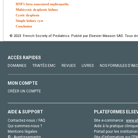
HNF1-beta-associated nephropathy
Multicystic dysplastic kidney
Cystic dysplasia
Simple kidney cyst
Conclusion
© 2023 French Society of Pediatrics. Publié par Elsevier Masson SAS. Tous dro
ACCÈS RAPIDES
DOMAINES
TRAITÉS EMC
REVUES
LIVRES
NOS FORMULES D'AB
MON COMPTE
CRÉER UN COMPTE
AIDE & SUPPORT
PLATEFORMES ELSE
Contactez-nous / FAQ
Site e-commerce :
www.el
Qui sommes-nous ?
Aide à la pratique clinique
Mentions légales
Portail pour les institution
© - Avertissements
Site d'information sur l'E