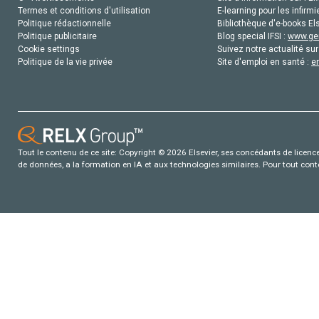
Termes et conditions d'utilisation
E-learning pour les infirmi
Politique rédactionnelle
Bibliothèque d'e-books Els
Politique publicitaire
Blog special IFSI :
www.gen
Cookie settings
Suivez notre actualité sur
Politique de la vie privée
Site d'emploi en santé :
e
Tout le contenu de ce site: Copyright © 2026 Elsevier, ses concédants de licence e
de données, a la formation en IA et aux technologies similaires. Pour tout con