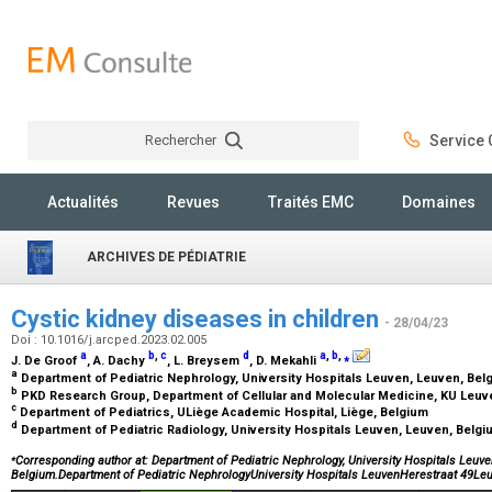
Rechercher
Service C
Rechercher
Actualités
Revues
Traités EMC
Domaines
ARCHIVES DE PÉDIATRIE
Cystic kidney diseases in children
- 28/04/23
Doi : 10.1016/j.arcped.2023.02.005
a
b
,
c
d
a
,
b
,
⁎
J. De Groof
, A. Dachy
, L. Breysem
, D. Mekahli
a
Department of Pediatric Nephrology, University Hospitals Leuven, Leuven, Be
b
PKD Research Group, Department of Cellular and Molecular Medicine, KU Leuv
c
Department of Pediatrics, ULiège Academic Hospital, Liège, Belgium
d
Department of Pediatric Radiology, University Hospitals Leuven, Leuven, Belg
⁎
Corresponding author at: Department of Pediatric Nephrology, University Hospitals Leuve
Belgium.Department of Pediatric NephrologyUniversity Hospitals LeuvenHerestraat 49L