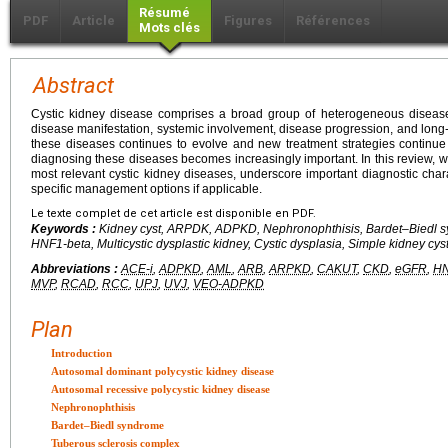
Résumé
PDF
Article
Figures
Références
Mots clés
Abstract
Cystic kidney disease comprises a broad group of heterogeneous diseases,
disease manifestation, systemic involvement, disease progression, and long
these diseases continues to evolve and new treatment strategies continue t
diagnosing these diseases becomes increasingly important. In this review, we
most relevant cystic kidney diseases, underscore important diagnostic char
specific management options if applicable.
Le texte complet de cet article est disponible en PDF.
Keywords :
Kidney cyst, ARPDK, ADPKD, Nephronophthisis, Bardet–Biedl sy
HNF1-beta, Multicystic dysplastic kidney, Cystic dysplasia, Simple kidney cys
Abbreviations :
ACE-i
,
ADPKD
,
AML
,
ARB
,
ARPKD
,
CAKUT
,
CKD
,
eGFR
,
HN
MVP
,
RCAD
,
RCC
,
UPJ
,
UVJ
,
VEO-ADPKD
Plan
Introduction
Autosomal dominant polycystic kidney disease
Autosomal recessive polycystic kidney disease
Nephronophthisis
Bardet–Biedl syndrome
Tuberous sclerosis complex