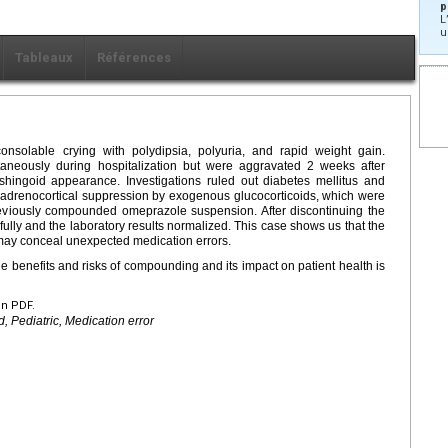
p
L
u
Tableaux
Références
nsolable crying with polydipsia, polyuria, and rapid weight gain.
aneously during hospitalization but were aggravated 2 weeks after
shingoid appearance. Investigations ruled out diabetes mellitus and
 adrenocortical suppression by exogenous glucocorticoids, which were
previously compounded omeprazole suspension. After discontinuing the
ully and the laboratory results normalized. This case shows us that the
may conceal unexpected medication errors.
the benefits and risks of compounding and its impact on patient health is
en PDF.
 Pediatric, Medication error