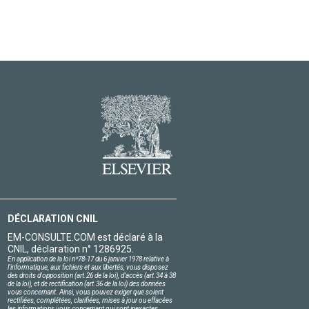
DÉCLARATION CNIL
EM-CONSULTE.COM est déclaré à la
CNIL, déclaration n° 1286925.
En application de la loi nº78-17 du 6 janvier 1978 relative à
l'informatique, aux fichiers et aux libertés, vous disposez
des droits d'opposition (art.26 de la loi), d'accès (art.34 à 38
de la loi), et de rectification (art.36 de la loi) des données
vous concernant. Ainsi, vous pouvez exiger que soient
rectifiées, complétées, clarifiées, mises à jour ou effacées
les informations vous concernant qui sont inexactes,