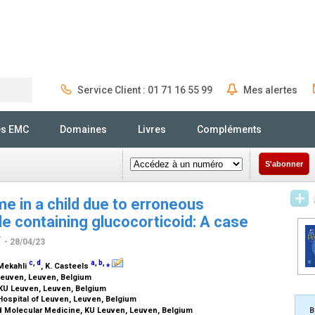
Service Client : 01 71 16 55 99
Mes alertes
Rechercher
és EMC
Domaines
Livres
Compléments
S'abonner
e in a child due to erroneous
 containing glucocorticoid: A case
w
- 28/04/23
c
,
d
a
,
b
,
⁎
 Mekahli
, K. Casteels
 Leuven, Leuven, Belgium
KU Leuven, Leuven, Belgium
Hospital of Leuven, Leuven, Belgium
d Molecular Medicine, KU Leuven, Leuven, Belgium
B