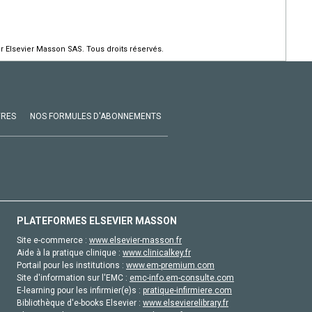
r Elsevier Masson SAS. Tous droits réservés.
VRES
NOS FORMULES D'ABONNEMENTS
PLATEFORMES ELSEVIER MASSON
Site e-commerce :
www.elsevier-masson.fr
Aide à la pratique clinique :
www.clinicalkey.fr
Portail pour les institutions :
www.em-premium.com
Site d'information sur l'EMC :
emc-info.em-consulte.com
E-learning pour les infirmier(e)s :
pratique-infirmiere.com
Bibliothèque d'e-books Elsevier :
www.elsevierelibrary.fr