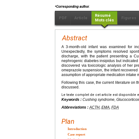
⁎
Corresponding author.
Résumé
PDF
Article
Figures
Mots clés
Abstract
A 3-month-old infant was examined for inco
Unexpectedly, the symptoms resolved spont
discharge, with the patient presenting a Cu
nephrogenic diabetes insipidus but indicated
discovered via toxicologic analysis of her 
omeprazole suspension, the infant recovered f
assumption of appropriate medication intake 
Following this case, the current literature on 
discussed.
Le texte complet de cet article est disponible 
Keywords :
Cushing syndrome, Glucocorticoid,
Abbreviations :
ACTH
,
EMA
,
FDA
Plan
Introduction
Case report