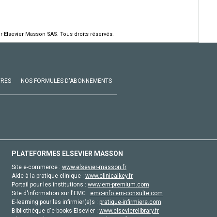
r Elsevier Masson SAS. Tous droits réservés.
VRES
NOS FORMULES D'ABONNEMENTS
PLATEFORMES ELSEVIER MASSON
Site e-commerce :
www.elsevier-masson.fr
Aide à la pratique clinique :
www.clinicalkey.fr
Portail pour les institutions :
www.em-premium.com
Site d'information sur l'EMC :
emc-info.em-consulte.com
E-learning pour les infirmier(e)s :
pratique-infirmiere.com
Bibliothèque d'e-books Elsevier :
www.elsevierelibrary.fr