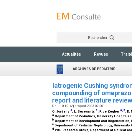
Rechercher
Actualités
Revues
Trait
ARCHIVES DE PÉDIATRIE
Iatrogenic Cushing syndrom
compounding of omeprazole
report and literature revie
Doi : 10.1016/j.arcped.2023.02.001
a
a
a
,
b
Q. Jordens
, L. Sevenants
, F. de Zegher
, D.
a
Department of Pediatrics, University Hospitals
b
Department of Development and Regeneration, 
c
Department of Pediatric Nephrology, University 
d
PKD Research Group, Department of Cellular an