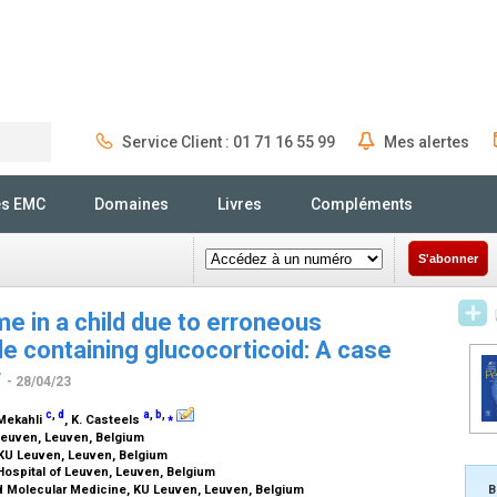
Service Client : 01 71 16 55 99
Mes alertes
Rechercher
és EMC
Domaines
Livres
Compléments
S'abonner
e in a child due to erroneous
 containing glucocorticoid: A case
w
- 28/04/23
c
,
d
a
,
b
,
⁎
 Mekahli
, K. Casteels
 Leuven, Leuven, Belgium
KU Leuven, Leuven, Belgium
Hospital of Leuven, Leuven, Belgium
d Molecular Medicine, KU Leuven, Leuven, Belgium
B