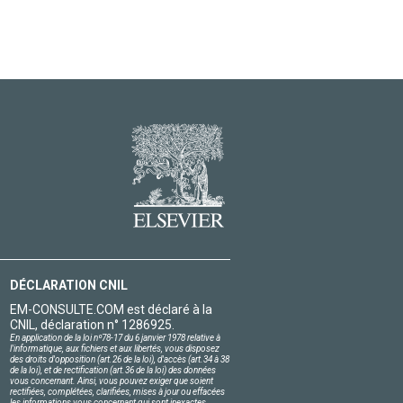
DÉCLARATION CNIL
EM-CONSULTE.COM est déclaré à la
CNIL, déclaration n° 1286925.
En application de la loi nº78-17 du 6 janvier 1978 relative à
l'informatique, aux fichiers et aux libertés, vous disposez
des droits d'opposition (art.26 de la loi), d'accès (art.34 à 38
de la loi), et de rectification (art.36 de la loi) des données
vous concernant. Ainsi, vous pouvez exiger que soient
rectifiées, complétées, clarifiées, mises à jour ou effacées
les informations vous concernant qui sont inexactes,