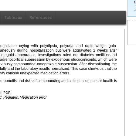
p
L
u
Tableaux
Références
nsolable crying with polydipsia, polyuria, and rapid weight gain.
aneously during hospitalization but were aggravated 2 weeks after
shingoid appearance. Investigations ruled out diabetes mellitus and
 adrenocortical suppression by exogenous glucocorticoids, which were
previously compounded omeprazole suspension. After discontinuing the
ully and the laboratory results normalized. This case shows us that the
may conceal unexpected medication errors.
the benefits and risks of compounding and its impact on patient health is
en PDF.
 Pediatric, Medication error