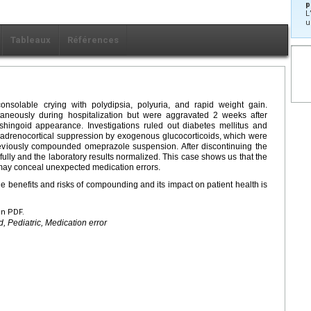
p
L
u
Tableaux
Références
nsolable crying with polydipsia, polyuria, and rapid weight gain.
aneously during hospitalization but were aggravated 2 weeks after
shingoid appearance. Investigations ruled out diabetes mellitus and
 adrenocortical suppression by exogenous glucocorticoids, which were
previously compounded omeprazole suspension. After discontinuing the
ully and the laboratory results normalized. This case shows us that the
may conceal unexpected medication errors.
the benefits and risks of compounding and its impact on patient health is
en PDF.
 Pediatric, Medication error