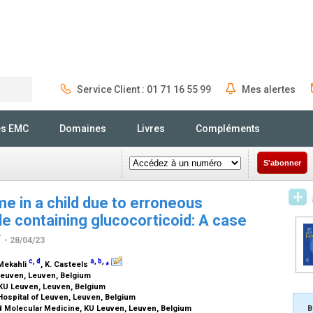
Service Client : 01 71 16 55 99
Mes alertes
Rechercher
és EMC
Domaines
Livres
Compléments
S'abonner
e in a child due to erroneous
 containing glucocorticoid: A case
w
- 28/04/23
c
,
d
a
,
b
,
⁎
 Mekahli
, K. Casteels
 Leuven, Leuven, Belgium
KU Leuven, Leuven, Belgium
Hospital of Leuven, Leuven, Belgium
d Molecular Medicine, KU Leuven, Leuven, Belgium
B