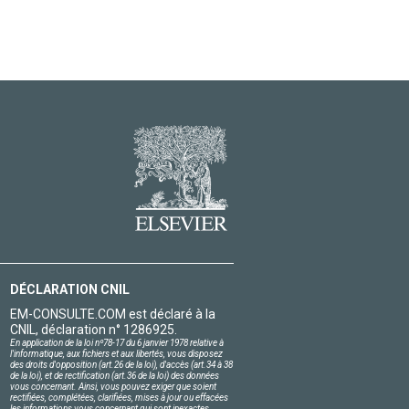
DÉCLARATION CNIL
EM-CONSULTE.COM est déclaré à la
CNIL, déclaration n° 1286925.
En application de la loi nº78-17 du 6 janvier 1978 relative à
l'informatique, aux fichiers et aux libertés, vous disposez
des droits d'opposition (art.26 de la loi), d'accès (art.34 à 38
de la loi), et de rectification (art.36 de la loi) des données
vous concernant. Ainsi, vous pouvez exiger que soient
rectifiées, complétées, clarifiées, mises à jour ou effacées
les informations vous concernant qui sont inexactes,