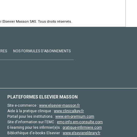
r Elsevier Masson SAS. Tous droits réservés.
VRES
NOS FORMULES D'ABONNEMENTS
PLATEFORMES ELSEVIER MASSON
Site e-commerce :
www.elsevier-masson.fr
Aide à la pratique clinique :
www.clinicalkey.fr
Portail pour les institutions :
www.em-premium.com
Site d'information sur l'EMC :
emc-info.em-consulte.com
E-learning pour les infirmier(e)s :
pratique-infirmiere.com
Bibliothèque d'e-books Elsevier :
www.elsevierelibrary.fr