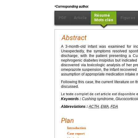
⁎
Corresponding author.
Résumé
PDF
Article
Figures
Mots clés
Abstract
A 3-month-old infant was examined for inco
Unexpectedly, the symptoms resolved spont
discharge, with the patient presenting a Cu
nephrogenic diabetes insipidus but indicated
discovered via toxicologic analysis of her 
omeprazole suspension, the infant recovered f
assumption of appropriate medication intake 
Following this case, the current literature on 
discussed.
Le texte complet de cet article est disponible 
Keywords :
Cushing syndrome, Glucocorticoid,
Abbreviations :
ACTH
,
EMA
,
FDA
Plan
Introduction
Case report