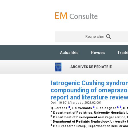
Rechercher
Actualités
Revues
Trait
ARCHIVES DE PÉDIATRIE
Iatrogenic Cushing syndrom
compounding of omeprazole
report and literature revie
Doi : 10.1016/j.arcped.2023.02.001
a
a
a
,
b
Q. Jordens
, L. Sevenants
, F. de Zegher
, D.
a
Department of Pediatrics, University Hospitals
b
Department of Development and Regeneration, 
c
Department of Pediatric Nephrology, University 
d
PKD Research Group, Department of Cellular an