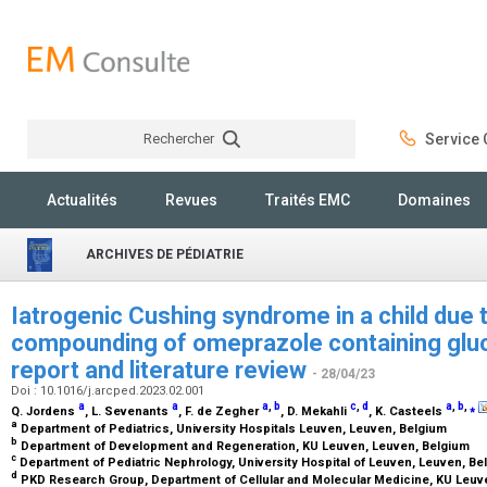
Rechercher
Service C
Rechercher
Actualités
Revues
Traités EMC
Domaines
ARCHIVES DE PÉDIATRIE
Iatrogenic Cushing syndrome in a child due
compounding of omeprazole containing gluc
report and literature review
- 28/04/23
Doi : 10.1016/j.arcped.2023.02.001
a
a
a
,
b
c
,
d
a
,
b
,
⁎
Q. Jordens
, L. Sevenants
, F. de Zegher
, D. Mekahli
, K. Casteels
a
Department of Pediatrics, University Hospitals Leuven, Leuven, Belgium
b
Department of Development and Regeneration, KU Leuven, Leuven, Belgium
c
Department of Pediatric Nephrology, University Hospital of Leuven, Leuven, B
d
PKD Research Group, Department of Cellular and Molecular Medicine, KU Leuv