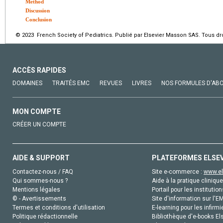
Method
Discussion
Conclusion
© 2023 French Society of Pediatrics. Publié par Elsevier Masson SAS. Tous dro
ACCÈS RAPIDES
DOMAINES
TRAITÉS EMC
REVUES
LIVRES
NOS FORMULES D'AB
MON COMPTE
CRÉER UN COMPTE
AIDE & SUPPORT
PLATEFORMES ELSE
Contactez-nous / FAQ
Site e-commerce :
www.el
Qui sommes-nous ?
Aide à la pratique clinique
Mentions légales
Portail pour les institution
© - Avertissements
Site d'information sur l'E
Termes et conditions d'utilisation
E-learning pour les infirmi
Politique rédactionnelle
Bibliothèque d'e-books Els