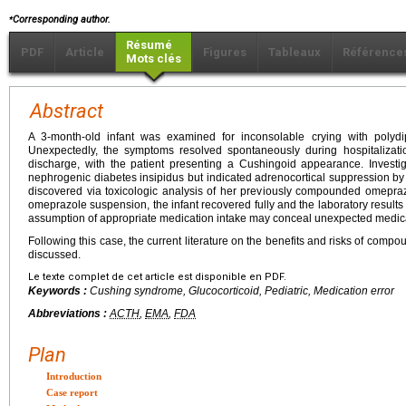
⁎
Corresponding author.
Résumé
PDF
Article
Figures
Tableaux
Référence
Mots clés
Abstract
A 3-month-old infant was examined for inconsolable crying with polydip
Unexpectedly, the symptoms resolved spontaneously during hospitalizat
discharge, with the patient presenting a Cushingoid appearance. Investig
nephrogenic diabetes insipidus but indicated adrenocortical suppression b
discovered via toxicologic analysis of her previously compounded omepraz
omeprazole suspension, the infant recovered fully and the laboratory results
assumption of appropriate medication intake may conceal unexpected medica
Following this case, the current literature on the benefits and risks of compo
discussed.
Le texte complet de cet article est disponible en PDF.
Keywords :
Cushing syndrome, Glucocorticoid, Pediatric, Medication error
Abbreviations :
ACTH
,
EMA
,
FDA
Plan
Introduction
Case report