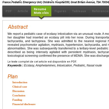
France.Pediatric Emergency Unit, Children's Hospital330, Great Britain Avenue, TSA 7003
Résumé
PDF
Article
Figures
Tableaux
Référence
Mots clés
Abstract
We report a pediatric case of ecstasy intoxication via an unusual route. A m
her daughter had inserted an ecstasy pill into her nose. During transporta
tachycardia, and tachypnea. She was admitted to the nearest regional h
revealed psychomotor agitation, mydriasis, hypertension, tachycardia, and
abnormalities. She was subsequently transferred to a tertiary-level pediatric
described as being intensely agitated with persistent mydriasis, tachyca
toxicological screening confirmed the presence of MDMA. She was discharged
Le texte complet de cet article est disponible en PDF.
Keywords :
Ecstasy, Amphetamines, Intoxication, Pediatric, Nasal route
Plan
Introduction
Clinical case
Discussion
Conclusion
Funding
Financial disclosure