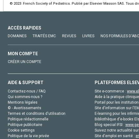
© 2023 French Society of Pediatrics. Publié par Elsevier Masson SAS. Tous dro
ACCÈS RAPIDES
DOMAINES
TRAITÉS EMC
REVUES
LIVRES
NOS FORMULES D'AB
MON COMPTE
CRÉER UN COMPTE
AIDE & SUPPORT
PLATEFORMES ELSE
Contactez-nous / FAQ
Site e-commerce :
www.el
Qui sommes-nous ?
Aide à la pratique clinique
Mentions légales
Portail pour les institution
© - Avertissements
Site d'information sur l'E
Termes et conditions d'utilisation
E-learning pour les infirmi
Politique rédactionnelle
Bibliothèque d'e-books Els
Politique publicitaire
Blog special IFSI :
www.gen
Cookie settings
Suivez notre actualité sur
Politique de la vie privée
Site d'emploi en santé :
e