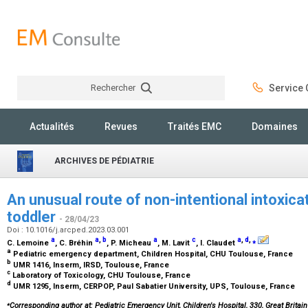
Rechercher
Service C
Rechercher
Actualités
Revues
Traités EMC
Domaines
ARCHIVES DE PÉDIATRIE
An unusual route of non-intentional intoxica
toddler
- 28/04/23
Doi : 10.1016/j.arcped.2023.03.001
a
a
,
b
a
c
a
,
d
,
⁎
C. Lemoine
, C. Bréhin
, P. Micheau
, M. Lavit
, I. Claudet
a
Pediatric emergency department, Children Hospital, CHU Toulouse, France
b
UMR 1416, Inserm, IRSD, Toulouse, France
c
Laboratory of Toxicology, CHU Toulouse, France
d
UMR 1295, Inserm, CERPOP, Paul Sabatier University, UPS, Toulouse, France
⁎
Corresponding author at: Pediatric Emergency Unit, Children's Hospital, 330, Great Brita