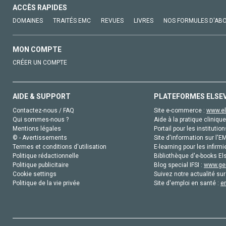
ACCÈS RAPIDES
DOMAINES
TRAITÉS EMC
REVUES
LIVRES
NOS FORMULES D'AB
MON COMPTE
CRÉER UN COMPTE
AIDE & SUPPORT
PLATEFORMES ELSE
Contactez-nous / FAQ
Site e-commerce :
www.el
Qui sommes-nous ?
Aide à la pratique clinique
Mentions légales
Portail pour les institution
© - Avertissements
Site d'information sur l'E
Termes et conditions d'utilisation
E-learning pour les infirmi
Politique rédactionnelle
Bibliothèque d'e-books Els
Politique publicitaire
Blog special IFSI :
www.gen
Cookie settings
Suivez notre actualité sur
Politique de la vie privée
Site d'emploi en santé :
e