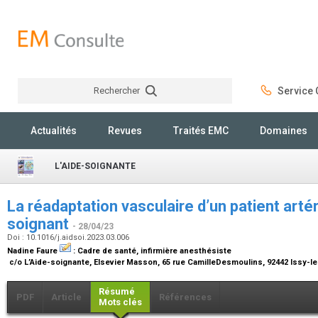
Rechercher
Service C
Rechercher
Actualités
Revues
Traités EMC
Domaines
L'AIDE-SOIGNANTE
La réadaptation vasculaire d’un patient artéri
soignant
- 28/04/23
Doi : 10.1016/j.aidsoi.2023.03.006
Nadine Faure
:
Cadre de santé, infirmière anesthésiste
c/o L’Aide-soignante, Elsevier Masson, 65 rue CamilleDesmoulins, 92442 Issy-
Résumé
PDF
Article
Références
Mots clés