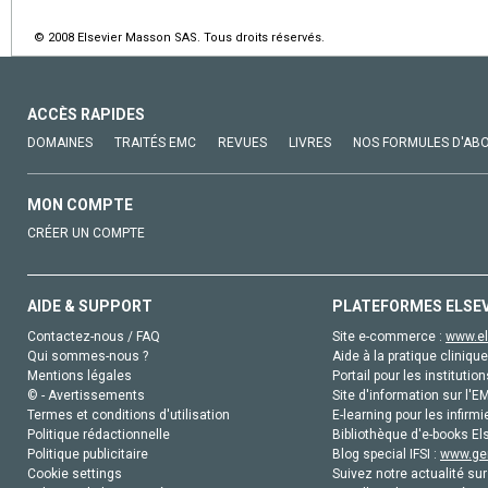
© 2008 Elsevier Masson SAS. Tous droits réservés.
ACCÈS RAPIDES
DOMAINES
TRAITÉS EMC
REVUES
LIVRES
NOS FORMULES D'AB
MON COMPTE
CRÉER UN COMPTE
AIDE & SUPPORT
PLATEFORMES ELSE
Contactez-nous / FAQ
Site e-commerce :
www.el
Qui sommes-nous ?
Aide à la pratique clinique
Mentions légales
Portail pour les institution
© - Avertissements
Site d'information sur l'E
Termes et conditions d'utilisation
E-learning pour les infirmi
Politique rédactionnelle
Bibliothèque d'e-books Els
Politique publicitaire
Blog special IFSI :
www.gen
Cookie settings
Suivez notre actualité sur