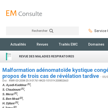
Rechercher
Service C
Rechercher
Actualités
Revues
Traités EMC
Domaines
REVUE DES MALADIES RESPIRATOIRES
Malformation adénomatoïde kystique congén
propos de trois cas de révélation tardive
- 05/
Doi : RMR-03-2008-25-3-01761-8425-101019-200802663
[1]
A. Ayadi-Kaddour
,
[1]
S. Chaabouni
,
[2]
S. Meraï
,
[2]
S. Ben Mrad
,
[3]
H. Djilani
,
[2]