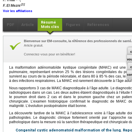
F. Tritar
,
[1]
F. El Mezni
Voir les affiliations
Résumé
PDF
Article
Figures
Références
Mots clés
Bienvenue sur EM-consulte, la référence des professionnels de santé.
Article gratuit.
c
Connectez-vous pour en bénéficier!
vo
La malformation adénomatoïde kystique congénitale (MAKC) est une a
pulmonaire, représentant environ 25 % des lésions congénitales du poum
co
survient au cours de la période néonatale, et dans 80 à 85 % des cas, le diag
à des infections respiratoires. La MAKC est rarement découverte à l’âge adul
Nous rapportons 3 cas de MAKC diagnostiquée à l’âge adulte. Le diagnostic 
radiologiques dans un cas. Les deux autres étaient diagnostiqués à l’étude h
le poumon droit dans 2 cas et dans le poumon gauche chez un patient.
chirurgicale. L’examen histologique confirmait le diagnostic de MAKC d
malignité. L’évolution postopératoire était bonne.
La découverte tardive de la MAKC à l’adolescence voire à l’âge adulte doit
pathologistes. Le diagnostic clinique fortement orienté par l’approche r
pathologique dans la mesure où la sanction thérapeutique est chirurgicale da
Congenital cystic adenomatoid malformation of the lung. Repor