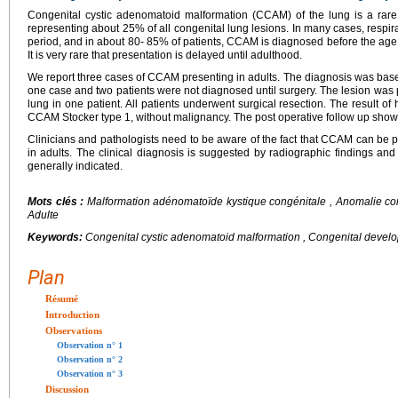
Congenital cystic adenomatoid malformation (CCAM) of the lung is a rare
representing about 25% of all congenital lung lesions. In many cases, respir
period, and in about 80- 85% of patients, CCAM is diagnosed before the age o
It is very rare that presentation is delayed until adulthood.
We report three cases of CCAM presenting in adults. The diagnosis was based 
one case and two patients were not diagnosed until surgery. The lesion was pre
lung in one patient. All patients underwent surgical resection. The result o
CCAM Stocker type 1, without malignancy. The post operative follow up show
Clinicians and pathologists need to be aware of the fact that CCAM can be pre
in adults. The clinical diagnosis is suggested by radiographic findings and
generally indicated.
Mots clés :
Malformation adénomatoïde kystique congénitale , Anomalie c
Adulte
Keywords:
Congenital cystic adenomatoid malformation , Congenital develop
Plan
Résumé
Introduction
Observations
Observation n° 1
Observation n° 2
Observation n° 3
Discussion