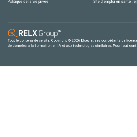
Politique de la vie privée
Site d'emploi en santé :
e
Tout le contenu de ce site: Copyright © 2026 Elsevier, ses concédants de licence e
de données, a la formation en IA et aux technologies similaires. Pour tout con