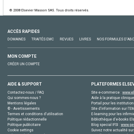
© 2008 Elsevier Masson SAS. Tous droits réservés.
ACCÈS RAPIDES
DOMAINES
TRAITÉS EMC
REVUES
LIVRES
NOS FORMULES D'AB
MON COMPTE
CRÉER UN COMPTE
AIDE & SUPPORT
PLATEFORMES ELSE
Contactez-nous / FAQ
Site e-commerce :
www.el
Qui sommes-nous ?
Aide à la pratique clinique
Mentions légales
Portail pour les institution
© - Avertissements
Site d'information sur l'E
Termes et conditions d'utilisation
E-learning pour les infirmi
Politique rédactionnelle
Bibliothèque d'e-books Els
Politique publicitaire
Blog special IFSI :
www.gen
Cookie settings
Suivez notre actualité sur