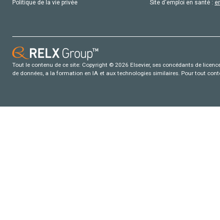
Politique de la vie privée
Site d'emploi en santé :
e
Tout le contenu de ce site: Copyright © 2026 Elsevier, ses concédants de licence e
de données, a la formation en IA et aux technologies similaires. Pour tout con