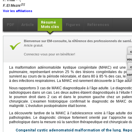
F. Tritar
,
[1]
F. El Mezni
Voir les affiliations
Résumé
PDF
Article
Figures
Références
Mots clés
Bienvenue sur EM-consulte, la référence des professionnels de santé.
Article gratuit.
c
Connectez-vous pour en bénéficier!
vo
La malformation adénomatoïde kystique congénitale (MAKC) est une a
pulmonaire, représentant environ 25 % des lésions congénitales du poum
co
survient au cours de la période néonatale, et dans 80 à 85 % des cas, le diag
à des infections respiratoires. La MAKC est rarement découverte à l’âge adul
Nous rapportons 3 cas de MAKC diagnostiquée à l’âge adulte. Le diagnostic 
radiologiques dans un cas. Les deux autres étaient diagnostiqués à l’étude h
le poumon droit dans 2 cas et dans le poumon gauche chez un patient.
chirurgicale. L’examen histologique confirmait le diagnostic de MAKC d
malignité. L’évolution postopératoire était bonne.
La découverte tardive de la MAKC à l’adolescence voire à l’âge adulte doit
pathologistes. Le diagnostic clinique fortement orienté par l’approche r
pathologique dans la mesure où la sanction thérapeutique est chirurgicale da
Congenital cystic adenomatoid malformation of the lung. Repor