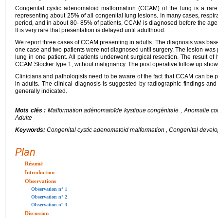
Congenital cystic adenomatoid malformation (CCAM) of the lung is a rare
representing about 25% of all congenital lung lesions. In many cases, respir
period, and in about 80- 85% of patients, CCAM is diagnosed before the age o
It is very rare that presentation is delayed until adulthood.
We report three cases of CCAM presenting in adults. The diagnosis was based 
one case and two patients were not diagnosed until surgery. The lesion was pre
lung in one patient. All patients underwent surgical resection. The result o
CCAM Stocker type 1, without malignancy. The post operative follow up show
Clinicians and pathologists need to be aware of the fact that CCAM can be pre
in adults. The clinical diagnosis is suggested by radiographic findings and
generally indicated.
Mots clés :
Malformation adénomatoïde kystique congénitale , Anomalie c
Adulte
Keywords:
Congenital cystic adenomatoid malformation , Congenital develop
Plan
Résumé
Introduction
Observations
Observation n° 1
Observation n° 2
Observation n° 3
Discussion