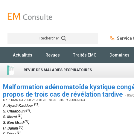
Rechercher
Service C
Rechercher
Actualités
Revues
Traités EMC
Domaines
REVUE DES MALADIES RESPIRATOIRES
Malformation adénomatoïde kystique congén
propos de trois cas de révélation tardive
- 05/
Doi : RMR-03-2008-25-3-01761-8425-101019-200802663
[1]
A. Ayadi-Kaddour
,
[1]
S. Chaabouni
,
[2]
S. Meraï
,
[2]
S. Ben Mrad
,
[3]
H. Djilani
,
[2]