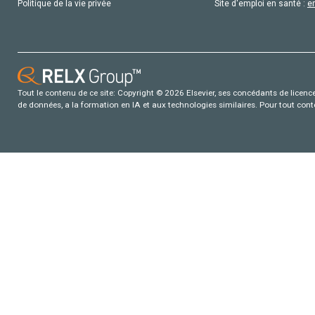
Politique de la vie privée
Site d'emploi en santé :
e
Tout le contenu de ce site: Copyright © 2026 Elsevier, ses concédants de licence e
de données, a la formation en IA et aux technologies similaires. Pour tout con