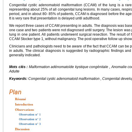
Congenital cystic adenomatoid malformation (CCAM) of the lung is a rare
representing about 25% of all congenital lung lesions. In many cases, respir
period, and in about 80- 85% of patients, CCAM is diagnosed before the age o
It is very rare that presentation is delayed until adulthood.
We report three cases of CCAM presenting in adults. The diagnosis was based 
one case and two patients were not diagnosed until surgery. The lesion was pre
lung in one patient. All patients underwent surgical resection. The result o
CCAM Stocker type 1, without malignancy. The post operative follow up show
Clinicians and pathologists need to be aware of the fact that CCAM can be pre
in adults. The clinical diagnosis is suggested by radiographic findings and
generally indicated.
Mots clés :
Malformation adénomatoïde kystique congénitale , Anomalie c
Adulte
Keywords:
Congenital cystic adenomatoid malformation , Congenital develop
Plan
Résumé
Introduction
Observations
Observation n° 1
Observation n° 2
Observation n° 3
Discussion