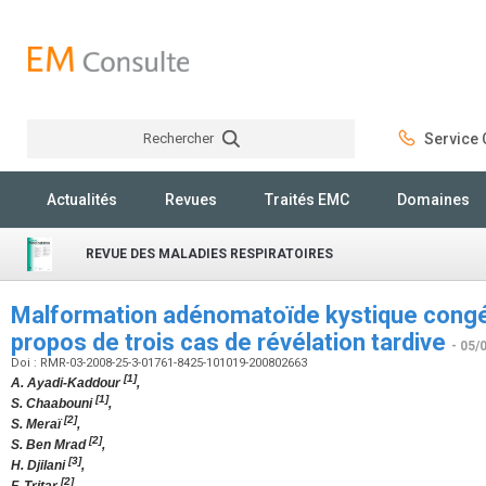
Rechercher
Service C
Rechercher
Actualités
Revues
Traités EMC
Domaines
REVUE DES MALADIES RESPIRATOIRES
Malformation adénomatoïde kystique congén
propos de trois cas de révélation tardive
- 05/
Doi : RMR-03-2008-25-3-01761-8425-101019-200802663
[1]
A. Ayadi-Kaddour
,
[1]
S. Chaabouni
,
[2]
S. Meraï
,
[2]
S. Ben Mrad
,
[3]
H. Djilani
,
[2]