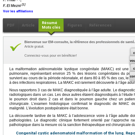
F. Tritar
,
[1]
F. El Mezni
Voir les affiliations
Résumé
PDF
Article
Figures
Références
Mots clés
Bienvenue sur EM-consulte, la référence des professionnels de santé.
Article gratuit.
c
Connectez-vous pour en bénéficier!
vo
La malformation adénomatoïde kystique congénitale (MAKC) est une a
pulmonaire, représentant environ 25 % des lésions congénitales du poum
co
survient au cours de la période néonatale, et dans 80 à 85 % des cas, le diag
à des infections respiratoires. La MAKC est rarement découverte à l’âge adul
Nous rapportons 3 cas de MAKC diagnostiquée à l’âge adulte. Le diagnostic 
radiologiques dans un cas. Les deux autres étaient diagnostiqués à l’étude h
le poumon droit dans 2 cas et dans le poumon gauche chez un patient.
chirurgicale. L’examen histologique confirmait le diagnostic de MAKC d
malignité. L’évolution postopératoire était bonne.
La découverte tardive de la MAKC à l’adolescence voire à l’âge adulte doit
pathologistes. Le diagnostic clinique fortement orienté par l’approche r
pathologique dans la mesure où la sanction thérapeutique est chirurgicale da
Congenital cystic adenomatoid malformation of the lung. Repor