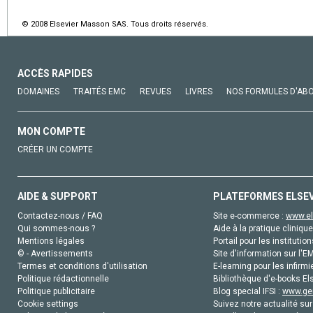
© 2008 Elsevier Masson SAS. Tous droits réservés.
ACCÈS RAPIDES
DOMAINES
TRAITÉS EMC
REVUES
LIVRES
NOS FORMULES D'AB
MON COMPTE
CRÉER UN COMPTE
AIDE & SUPPORT
PLATEFORMES ELSE
Contactez-nous / FAQ
Site e-commerce :
www.el
Qui sommes-nous ?
Aide à la pratique clinique
Mentions légales
Portail pour les institution
© - Avertissements
Site d'information sur l'E
Termes et conditions d'utilisation
E-learning pour les infirmi
Politique rédactionnelle
Bibliothèque d'e-books Els
Politique publicitaire
Blog special IFSI :
www.gen
Cookie settings
Suivez notre actualité sur