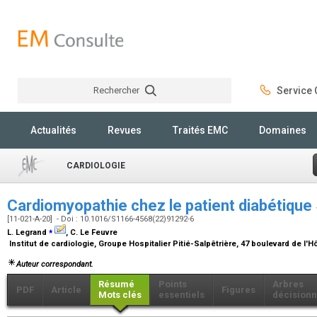
Rechercher
Service C
Rechercher
Actualités
Revues
Traités EMC
Domaines
CARDIOLOGIE
Cardiomyopathie chez le patient diabétique
[11-021-A-20] - Doi : 10.1016/S1166-4568(22)91292-6
⁎
L. Legrand
, C. Le Feuvre
Institut de cardiologie, Groupe Hospitalier Pitié-Salpêtrière, 47 boulevard de l'H
Auteur correspondant.
Résumé
Points
Arbres
PDF
Article
Figures
Mots clés
essentiels
décisionn