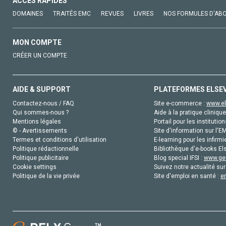
ACCÈS RAPIDES
DOMAINES
TRAITÉS EMC
REVUES
LIVRES
NOS FORMULES D'AB
MON COMPTE
CRÉER UN COMPTE
AIDE & SUPPORT
PLATEFORMES ELSE
Contactez-nous / FAQ
Site e-commerce :
www.el
Qui sommes-nous ?
Aide à la pratique clinique
Mentions légales
Portail pour les institution
© - Avertissements
Site d'information sur l'E
Termes et conditions d'utilisation
E-learning pour les infirmi
Politique rédactionnelle
Bibliothèque d'e-books Els
Politique publicitaire
Blog special IFSI :
www.gen
Cookie settings
Suivez notre actualité sur
Politique de la vie privée
Site d'emploi en santé :
e