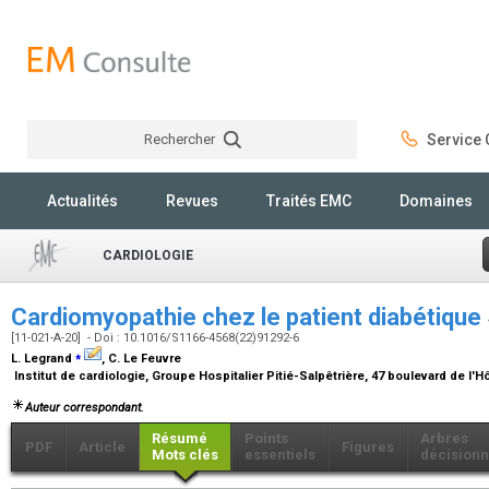
Rechercher
Service C
Rechercher
Actualités
Revues
Traités EMC
Domaines
CARDIOLOGIE
Cardiomyopathie chez le patient diabétique
[11-021-A-20] - Doi : 10.1016/S1166-4568(22)91292-6
⁎
L. Legrand
, C. Le Feuvre
Institut de cardiologie, Groupe Hospitalier Pitié-Salpêtrière, 47 boulevard de l'H
Auteur correspondant.
Résumé
Points
Arbres
PDF
Article
Figures
Mots clés
essentiels
décisionn