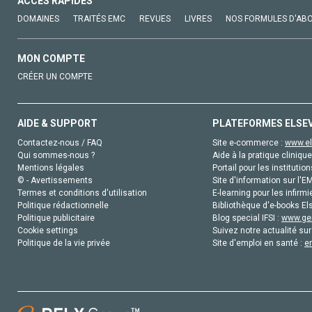
ACCÈS RAPIDES
DOMAINES
TRAITÉS EMC
REVUES
LIVRES
NOS FORMULES D'AB
MON COMPTE
CRÉER UN COMPTE
AIDE & SUPPORT
PLATEFORMES ELSE
Contactez-nous / FAQ
Site e-commerce :
www.el
Qui sommes-nous ?
Aide à la pratique clinique
Mentions légales
Portail pour les institution
© - Avertissements
Site d'information sur l'E
Termes et conditions d'utilisation
E-learning pour les infirmi
Politique rédactionnelle
Bibliothèque d'e-books Els
Politique publicitaire
Blog special IFSI :
www.gen
Cookie settings
Suivez notre actualité sur
Politique de la vie privée
Site d'emploi en santé :
e