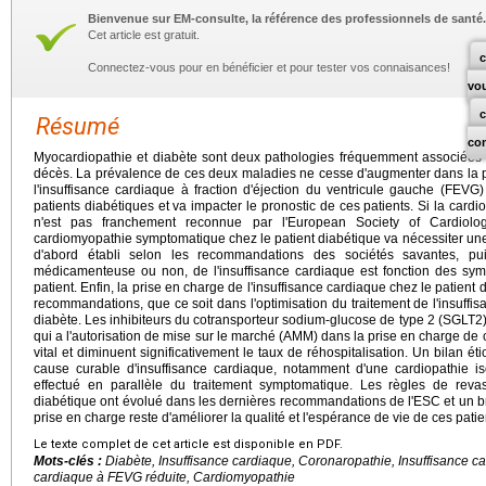
Bienvenue sur EM-consulte, la référence des professionnels de santé.
Cet article est gratuit.
c
Connectez-vous pour en bénéficier et pour tester vos connaisances!
vo
Résumé
co
Myocardiopathie et diabète sont deux pathologies fréquemment associées e
décès. La prévalence de ces deux maladies ne cesse d'augmenter dans la pop
l'insuffisance cardiaque à fraction d'éjection du ventricule gauche (FEVG
patients diabétiques et va impacter le pronostic de ces patients. Si la card
n'est pas franchement reconnue par l'European Society of Cardiolo
cardiomyopathie symptomatique chez le patient diabétique va nécessiter une
d'abord établi selon les recommandations des sociétés savantes, pu
médicamenteuse ou non, de l'insuffisance cardiaque est fonction des sy
patient. Enfin, la prise en charge de l'insuffisance cardiaque chez le patient d
recommandations, que ce soit dans l'optimisation du traitement de l'insuffi
diabète. Les inhibiteurs du cotransporteur sodium-glucose de type 2 (SGLT2
qui a l'autorisation de mise sur le marché (AMM) dans la prise en charge de ce
vital et diminuent significativement le taux de réhospitalisation. Un bilan é
cause curable d'insuffisance cardiaque, notamment d'une cardiopathie is
effectué en parallèle du traitement symptomatique. Les règles de revas
diabétique ont évolué dans les dernières recommandations de l'ESC et un bref r
prise en charge reste d'améliorer la qualité et l'espérance de vie de ces patie
Le texte complet de cet article est disponible en PDF.
Mots-clés :
Diabète, Insuffisance cardiaque, Coronaropathie, Insuffisance c
cardiaque à FEVG réduite, Cardiomyopathie