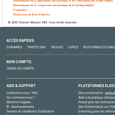
Déterminants de la digestibilité des protéines et de l’absorption des acides aminés
Déterminants de la composante métabolique de la biodisponibilité
Conclusion
Déclaration de liens d’intérêts
© 2023 Elsevier Masson SAS. Tous droits réservés.
ACCÈS RAPIDES
DOMAINES
TRAITÉS EMC
REVUES
LIVRES
NOS FORMULES D'AB
MON COMPTE
CRÉER UN COMPTE
AIDE & SUPPORT
PLATEFORMES ELSE
Contactez-nous / FAQ
Site e-commerce :
www.el
Qui sommes-nous ?
Aide à la pratique clinique
Mentions légales
Portail pour les institution
© - Avertissements
Site d'information sur l'E
Termes et conditions d'utilisation
E-learning pour les infirmi