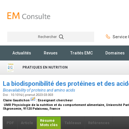
Rechercher
Service C
Rechercher
Actualités
Revues
Traités EMC
Domaines
PRATIQUES EN NUTRITION
La biodisponibilité des protéines et des ac
Bioavailability of proteins and amino acids
Doi : 10.1016/j.pranut.2023.03.003
Claire Gaudichon
:
Enseignant chercheur
UMR Physiologie de la nutrition et du comportement alimentaire, Université Pari
l’Agronomie, 91120 Palaiseau, France
Résumé
PDF
Article
Tableaux
Références
Mots clés