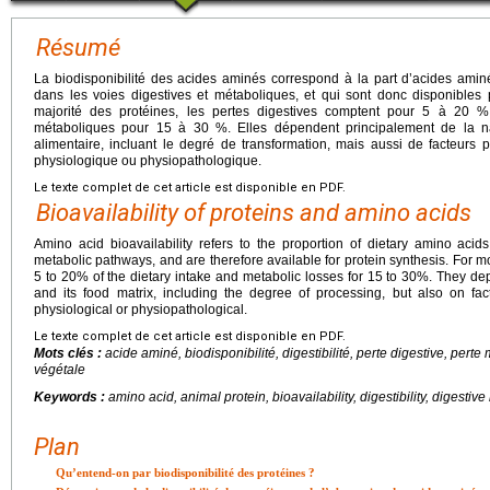
Résumé
La biodisponibilité des acides aminés correspond à la part d’acides amin
dans les voies digestives et métaboliques, et qui sont donc disponibles 
majorité des protéines, les pertes digestives comptent pour 5 à 20 % 
métaboliques pour 15 à 30 %. Elles dépendent principalement de la na
alimentaire, incluant le degré de transformation, mais aussi de facteurs p
physiologique ou physiopathologique.
Le texte complet de cet article est disponible en PDF.
Bioavailability of proteins and amino acids
Amino acid bioavailability refers to the proportion of dietary amino acids
metabolic pathways, and are therefore available for protein synthesis. For mo
5 to 20% of the dietary intake and metabolic losses for 15 to 30%. They de
and its food matrix, including the degree of processing, but also on fact
physiological or physiopathological.
Le texte complet de cet article est disponible en PDF.
Mots clés :
acide aminé, biodisponibilité, digestibilité, perte digestive, pert
végétale
Keywords :
amino acid, animal protein, bioavailability, digestibility, digestive
Plan
Qu’entend-on par biodisponibilité des protéines ?