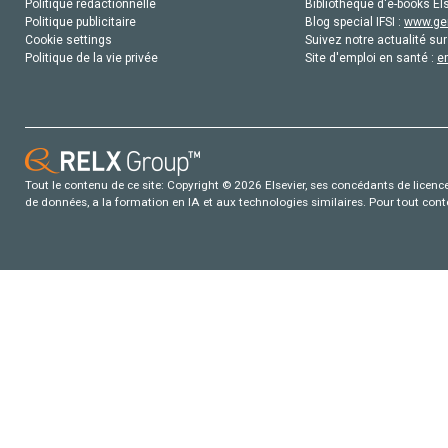
Politique rédactionnelle
Bibliothèque d'e-books Els
Politique publicitaire
Blog special IFSI :
www.gen
Cookie settings
Suivez notre actualité sur
Politique de la vie privée
Site d'emploi en santé :
e
Tout le contenu de ce site: Copyright © 2026 Elsevier, ses concédants de licence e
de données, a la formation en IA et aux technologies similaires. Pour tout con