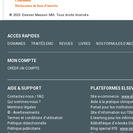
Conclusion
Déclaration de liens d’intérêts
© 2023 Elsevier Masson SAS. Tous droits réservés.
ACCÈS RAPIDES
DOMAINES
TRAITÉS EMC
REVUES
LIVRES
NOS FORMULES D'AB
MON COMPTE
CRÉER UN COMPTE
AIDE & SUPPORT
PLATEFORMES ELSE
Contactez-nous / FAQ
Site e-commerce :
www.el
Qui sommes-nous ?
Aide à la pratique clinique
Mentions légales
Portail pour les institution
© - Avertissements
Site d'information sur l'E
Termes et conditions d'utilisation
E-learning pour les infirmi
Politique rédactionnelle
Bibliothèque d'e-books Els
Politique publicitaire
Blog special IFSI :
www.gen