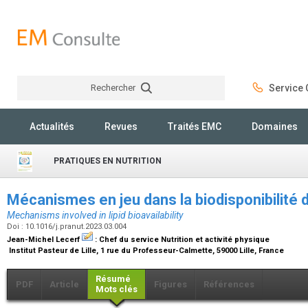
Rechercher
Service C
Rechercher
Actualités
Revues
Traités EMC
Domaines
PRATIQUES EN NUTRITION
Mécanismes en jeu dans la biodisponibilité 
Mechanisms involved in lipid bioavailability
Doi : 10.1016/j.pranut.2023.03.004
Jean-Michel Lecerf
:
Chef du service Nutrition et activité physique
Institut Pasteur de Lille, 1 rue du Professeur-Calmette, 59000 Lille, France
Résumé
PDF
Article
Figures
Références
Mots clés