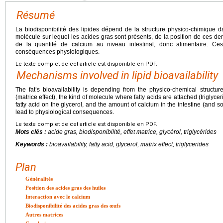
Résumé
La biodisponibilité des lipides dépend de la structure physico-chimique da
molécule sur lequel les acides gras sont présents, de la position de ces derni
de la quantité de calcium au niveau intestinal, donc alimentaire. Ces
conséquences physiologiques.
Le texte complet de cet article est disponible en PDF.
Mechanisms involved in lipid bioavailability
The fat’s bioavailability is depending from the physico-chemical structur
(matrice effect), the kind of molecule where fatty acids are attached (triglycer
fatty acid on the glycerol, and the amount of calcium in the intestine (and so
lead to physiological consequences.
Le texte complet de cet article est disponible en PDF.
Mots clés :
acide gras, biodisponibilité, effet matrice, glycérol, triglycérides
Keywords :
bioavailability, fatty acid, glycerol, matrix effect, triglycerides
Plan
Généralités
Position des acides gras des huiles
Interaction avec le calcium
Biodisponibilité des acides gras des œufs
Autres matrices