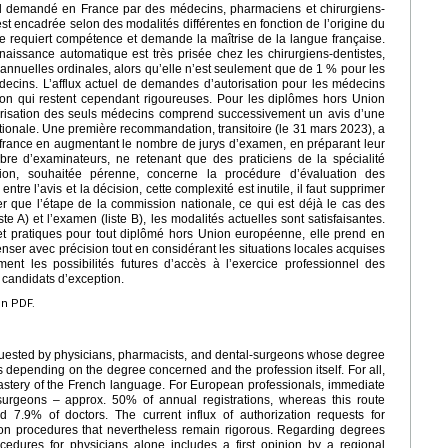
nel demandé en France par des médecins, pharmaciens et chirurgiens-
 est encadrée selon des modalités différentes en fonction de l’origine du
le requiert compétence et demande la maîtrise de la langue française.
aissance automatique est très prisée chez les chirurgiens-dentistes,
 annuelles ordinales, alors qu’elle n’est seulement que de 1 % pour les
ecins. L’afflux actuel de demandes d’autorisation pour les médecins
tion qui restent cependant rigoureuses. Pour les diplômes hors Union
arisation des seuls médecins comprend successivement un avis d’une
tionale. Une première recommandation, transitoire (le 31 mars 2023), a
uffrance en augmentant le nombre de jurys d’examen, en préparant leur
nombre d’examinateurs, ne retenant que des praticiens de la spécialité
on, souhaitée pérenne, concerne la procédure d’évaluation des
re l’avis et la décision, cette complexité est inutile, il faut supprimer
er que l’étape de la commission nationale, ce qui est déjà le cas des
te A) et l’examen (liste B), les modalités actuelles sont satisfaisantes.
et pratiques pour tout diplômé hors Union européenne, elle prend en
nser avec précision tout en considérant les situations locales acquises
ment les possibilités futures d’accès à l’exercice professionnel des
e candidats d’exception.
en PDF.
requested by physicians, pharmacists, and dental-surgeons whose degree
ays depending on the degree concerned and the profession itself. For all,
astery of the French language. For European professionals, immediate
l-surgeons – approx. 50% of annual registrations, whereas this route
7.9% of doctors. The current influx of authorization requests for
tion procedures that nevertheless remain rigorous. Regarding degrees
cedures for physicians alone includes a first opinion by a regional