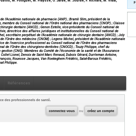
. Dubois, M. Folliguet, M. Fraysse, O. Jarde, M. Jourde, F. Richard, M. Vidal,
p
 de l’Académie nationale de pharmacie (ANP) ; Bramli Slim, président de la
rge, membre du Conseil national de l’Ordre national des pharmaciens (CNOP) ; Claisse
hirurgie dentaire (ANCD) ; Genon Estelle, vice-présidente du Conseil national de
ie, directrice des affaires juridiques et institutionnelles du Conseil national de
el, secrétaire perpétuel de l’Académie nationale de chirurgie dentaire (ANCD) ; Joly
al de l’Ordre des médecins (CNOM) ; Legens Michel, président de l’Académie nationale
rice de l’exercice professionnel au Conseil national de l’Ordre des pharmaciens
nal de l’Ordre des chirurgiens-dentistes (CNOCD) ; Touzy Philippe, chef du
de gestion (CNG). Membres du Comité de l’économie de la santé et de l’Assurance
Collet Lionel, Denoix de Saint Marc Renaud, Dubois Gérard, Durrleman Antoine,
 François, Rouesse Jacques, Van Roekeghem Frédéric, Salat-Baroux Frédéric,
at Philippe.
x
Références
ce des professionnels de santé.
connectez-vous
ou
créez un compte