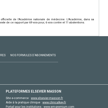
 officielle de l’Académie nationale de médecine. L’Académie, dans sa
exte de ce rapport par 69 voix pour, 6 voix contre et 11 abstentions.
VRES
NOS FORMULES D'ABONNEMENTS
PLATEFORMES ELSEVIER MASSON
Site e-commerce :
www.elsevier-masson.fr
Aide à la pratique clinique :
www.clinicalkey.fr
Portail pour les institutions :
www.em-premium.com