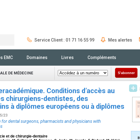
Service Client : 01 71 16 55 99
Mes alertes
Rechercher
és EMC
Domaines
Livres
Compléments
NALE DE MÉDECINE
S'abonner
teracadémique. Conditions d’accès au
es chirurgiens-dentistes, des
ns à diplômes européens ou à diplômes
05/23
ce for dental surgeons, pharmacists and physicians with
as
e et de chirurgie-dentaire
B