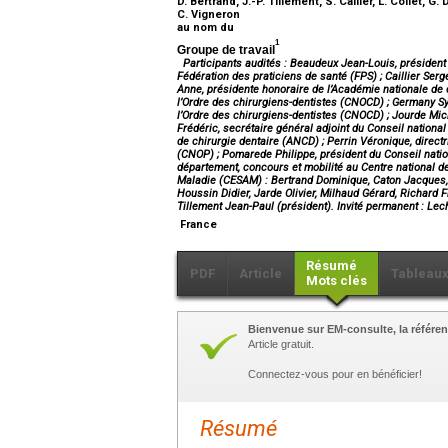
D. Bertrand, J.-P. Tillement, S. Cailler, L. Collet, G
C. Vigneron
au nom du
1
Groupe de travail
Participants audités : Beaudeux Jean-Louis, président
Fédération des praticiens de santé (FPS) ; Caillier Se
Anne, présidente honoraire de l’Académie nationale de c
l’Ordre des chirurgiens-dentistes (CNOCD) ; Germany Sylv
l’Ordre des chirurgiens-dentistes (CNOCD) ; Jourde Mich
Frédéric, secrétaire général adjoint du Conseil nation
de chirurgie dentaire (ANCD) ; Perrin Véronique, direct
(CNOP) ; Pomarede Philippe, président du Conseil natio
département, concours et mobilité au Centre national 
Maladie (CESAM) : Bertrand Dominique, Caton Jacques, 
Houssin Didier, Jarde Olivier, Milhaud Gérard, Richard
Tillement Jean-Paul (président). Invité permanent : Lech
France
Résumé
PDF
Article
Tableau
Mots clés
Bienvenue sur EM-consulte, la référen
Article gratuit.
Connectez-vous pour en bénéficier!
Résumé