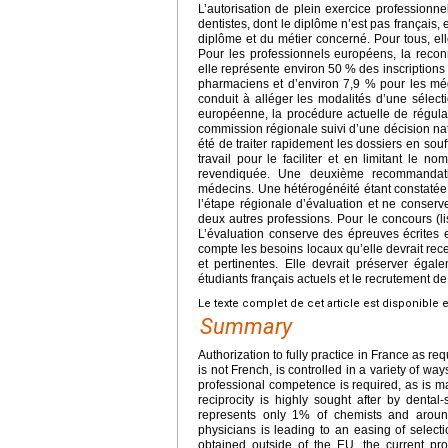
L’autorisation de plein exercice profession
dentistes, dont le diplôme n’est pas français,
diplôme et du métier concerné. Pour tous, el
Pour les professionnels européens, la reconn
elle représente environ 50 % des inscriptions
pharmaciens et d’environ 7,9 % pour les méd
conduit à alléger les modalités d’une sélec
européenne, la procédure actuelle de régul
commission régionale suivi d’une décision na
été de traiter rapidement les dossiers en so
travail pour le faciliter et en limitant le 
revendiquée. Une deuxième recommandati
médecins. Une hétérogénéité étant constatée ent
l’étape régionale d’évaluation et ne conserv
deux autres professions. Pour le concours (lis
L’évaluation conserve des épreuves écrites 
compte les besoins locaux qu’elle devrait rece
et pertinentes. Elle devrait préserver égale
étudiants français actuels et le recrutement d
Le texte complet de cet article est disponible 
Summary
Authorization to fully practice in France as 
is not French, is controlled in a variety of w
professional competence is required, as is m
reciprocity is highly sought after by denta
represents only 1% of chemists and around 
physicians is leading to an easing of selec
obtained outside of the EU, the current pro