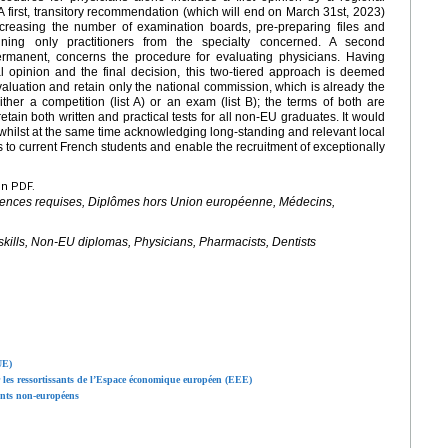
A first, transitory recommendation (which will end on March 31st, 2023)
ncreasing the number of examination boards, pre-preparing files and
ning only practitioners from the specialty concerned. A second
rmanent, concerns the procedure for evaluating physicians. Having
ial opinion and the final decision, this two-tiered approach is deemed
aluation and retain only the national commission, which is already the
ther a competition (list A) or an exam (list B); the terms of both are
etain both written and practical tests for all non-EU graduates. It would
whilst at the same time acknowledging long-standing and relevant local
ss to current French students and enable the recruitment of exceptionally
en PDF.
tences requises, Diplômes hors Union européenne, Médecins,
 skills, Non-EU diplomas, Physicians, Pharmacists, Dentists
UE)
 les ressortissants de l’Espace économique européen (EEE)
ants non-européens