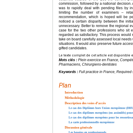
commission, followed by a national decision. 
was to rapidly deal with pending files by i
limiting the number of examiners – retai
recommendation, which is hoped will be pe
noticed a certain disparity between the init
unnecessary. Better to remove the regional ev
case for the two other professions who sit ei
regarded as satisfactory. This process would r
take on board carefully assessed local needs 
situations. It would also preserve future acce
gifted candidates.
Le texte complet de cet article est disponible 
Mots clés :
Plein exercice en France, Compé
Pharmaciens, Chirurgiens-dentistes
Keywords :
Full practice in France, Required
Plan
Introduction
Méthodologie
Description des voies d’accès
Le cas des Diplômes hors Union européenne (DH
Le cas des diplômes européens (ou assimilés) pour
Le cas des diplômes européens pour les ressortiss
La carte professionnelle européenne
Discussion générale
Les besoins en professionnels