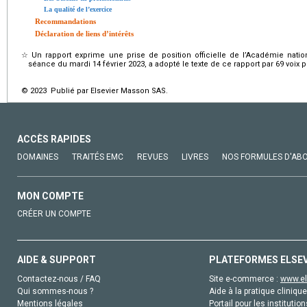
La qualité de l’exercice
Recommandations
Déclaration de liens d’intérêts
☆
Un rapport exprime une prise de position officielle de l’Académie nat
séance du mardi 14 février 2023, a adopté le texte de ce rapport par 69 voix po
© 2023 Publié par Elsevier Masson SAS.
ACCÈS RAPIDES
DOMAINES
TRAITÉS EMC
REVUES
LIVRES
NOS FORMULES D'AB
MON COMPTE
CRÉER UN COMPTE
AIDE & SUPPORT
PLATEFORMES ELSE
Contactez-nous / FAQ
Site e-commerce :
www.el
Qui sommes-nous ?
Aide à la pratique clinique
Mentions légales
Portail pour les institution