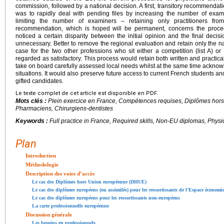
commission, followed by a national decision. A first, transitory recommendat
was to rapidly deal with pending files by increasing the number of exami
limiting the number of examiners – retaining only practitioners fr
recommendation, which is hoped will be permanent, concerns the proced
noticed a certain disparity between the initial opinion and the final deci
unnecessary. Better to remove the regional evaluation and retain only the n
case for the two other professions who sit either a competition (list A) or
regarded as satisfactory. This process would retain both written and practical
take on board carefully assessed local needs whilst at the same time acknow
situations. It would also preserve future access to current French students an
gifted candidates.
Le texte complet de cet article est disponible en PDF.
Mots clés :
Plein exercice en France, Compétences requises, Diplômes hor
Pharmaciens, Chirurgiens-dentistes
Keywords :
Full practice in France, Required skills, Non-EU diplomas, Physi
Plan
Introduction
Méthodologie
Description des voies d’accès
Le cas des Diplômes hors Union européenne (DHUE)
Le cas des diplômes européens (ou assimilés) pour les ressortissants de l’Espace écono
Le cas des diplômes européens pour les ressortissants non-européens
La carte professionnelle européenne
Discussion générale
Les besoins en professionnels