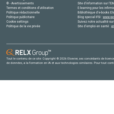
© - Avertissements
Site d'information sur l'E
Termes et conditions d'utilisation
E-learning pour les infirmi
Politique rédactionnelle
Bibliothèque d'e-books Els
Politique publicitaire
Blog special IFSI :
www.gen
Cookie settings
Suivez notre actualité sur
Politique de la vie privée
Site d'emploi en santé :
e
Tout le contenu de ce site: Copyright © 2026 Elsevier, ses concédants de licence e
de données, a la formation en IA et aux technologies similaires. Pour tout con