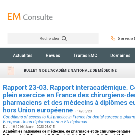
Rechercher
Service C
Rechercher
Actualités
Revues
Traités EMC
Domaines
BULLETIN DE L'ACADÉMIE NATIONALE DE MÉDECINE
Rapport 23-03. Rapport interacadémique. C
plein exercice en France des chirurgiens-de
pharmaciens et des médecins à diplômes e
hors Union européenne
- 16/05/23
Conditions of access to full practice in France for dental surgeons, phar
European Union diplomas or non-EU diplomas
Doi : 10.1016/j.banm.2023.03.015
Académies nationales de médecine, de pharmacie et de chirurgie-dentaire