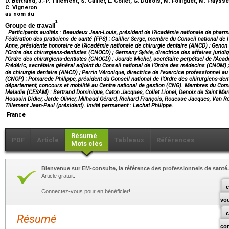
D. Bertrand, J.-P. Tillement, S. Cailler, L. Collet, G. Dubois, M. Folliguet, M. Fraysse
C. Vigneron
au nom du
1
Groupe de travail
Participants audités : Beaudeux Jean-Louis, président de l’Académie nationale de pharma
Fédération des praticiens de santé (FPS) ; Caillier Serge, membre du Conseil national de
Anne, présidente honoraire de l’Académie nationale de chirurgie dentaire (ANCD) ; Genon E
l’Ordre des chirurgiens-dentistes (CNOCD) ; Germany Sylvie, directrice des affaires juridiq
l’Ordre des chirurgiens-dentistes (CNOCD) ; Jourde Michel, secrétaire perpétuel de l’Acad
Frédéric, secrétaire général adjoint du Conseil national de l’Ordre des médecins (CNOM) 
de chirurgie dentaire (ANCD) ; Perrin Véronique, directrice de l’exercice professionnel a
(CNOP) ; Pomarede Philippe, président du Conseil national de l’Ordre des chirurgiens-den
département, concours et mobilité au Centre national de gestion (CNG). Membres du Comit
Maladie (CESAM) : Bertrand Dominique, Caton Jacques, Collet Lionel, Denoix de Saint Ma
Houssin Didier, Jarde Olivier, Milhaud Gérard, Richard François, Rouesse Jacques, Van R
Tillement Jean-Paul (président). Invité permanent : Lechat Philippe.
France
Résumé
PDF
Article
Tableaux
Références
Mots clés
Bienvenue sur EM-consulte, la référence des professionnels de santé.
Article gratuit.
c
Connectez-vous pour en bénéficier!
vo
Résumé
co