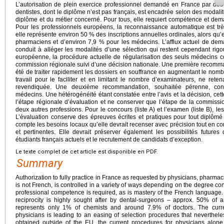
L’autorisation de plein exercice professionnel demandé en France par des
dentistes, dont le diplôme n’est pas français, est encadrée selon des modalité
diplôme et du métier concerné. Pour tous, elle requiert compétence et dema
Pour les professionnels européens, la reconnaissance automatique est très
elle représente environ 50 % des inscriptions annuelles ordinales, alors qu’
pharmaciens et d’environ 7,9 % pour les médecins. L’afflux actuel de dem
conduit à alléger les modalités d’une sélection qui restent cependant ri
européenne, la procédure actuelle de régularisation des seuls médecins
commission régionale suivi d’une décision nationale. Une première recomman
été de traiter rapidement les dossiers en souffrance en augmentant le nomb
travail pour le faciliter et en limitant le nombre d’examinateurs, ne rete
revendiquée. Une deuxième recommandation, souhaitée pérenne, conc
médecins. Une hétérogénéité étant constatée entre l’avis et la décision, cette
l’étape régionale d’évaluation et ne conserver que l’étape de la commissio
deux autres professions. Pour le concours (liste A) et l’examen (liste B), les
L’évaluation conserve des épreuves écrites et pratiques pour tout diplôm
compte les besoins locaux qu’elle devrait recenser avec précision tout en co
et pertinentes. Elle devrait préserver également les possibilités futures
étudiants français actuels et le recrutement de candidats d’exception.
Le texte complet de cet article est disponible en PDF.
Summary
Authorization to fully practice in France as requested by physicians, pharm
is not French, is controlled in a variety of ways depending on the degree conc
professional competence is required, as is mastery of the French language
reciprocity is highly sought after by dental-surgeons – approx. 50% of a
represents only 1% of chemists and around 7.9% of doctors. The current
physicians is leading to an easing of selection procedures that neverthe
obtained outside of the EU, the current procedures for physicians alone 