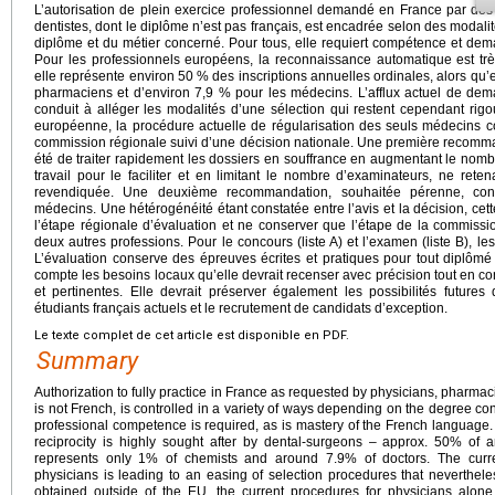
L’autorisation de plein exercice professionnel demandé en France par des
dentistes, dont le diplôme n’est pas français, est encadrée selon des modalité
diplôme et du métier concerné. Pour tous, elle requiert compétence et dema
Pour les professionnels européens, la reconnaissance automatique est très
elle représente environ 50 % des inscriptions annuelles ordinales, alors qu’
pharmaciens et d’environ 7,9 % pour les médecins. L’afflux actuel de dem
conduit à alléger les modalités d’une sélection qui restent cependant ri
européenne, la procédure actuelle de régularisation des seuls médecins
commission régionale suivi d’une décision nationale. Une première recomman
été de traiter rapidement les dossiers en souffrance en augmentant le nomb
travail pour le faciliter et en limitant le nombre d’examinateurs, ne rete
revendiquée. Une deuxième recommandation, souhaitée pérenne, conc
médecins. Une hétérogénéité étant constatée entre l’avis et la décision, cette
l’étape régionale d’évaluation et ne conserver que l’étape de la commissio
deux autres professions. Pour le concours (liste A) et l’examen (liste B), les
L’évaluation conserve des épreuves écrites et pratiques pour tout diplôm
compte les besoins locaux qu’elle devrait recenser avec précision tout en co
et pertinentes. Elle devrait préserver également les possibilités futures
étudiants français actuels et le recrutement de candidats d’exception.
Le texte complet de cet article est disponible en PDF.
Summary
Authorization to fully practice in France as requested by physicians, pharm
is not French, is controlled in a variety of ways depending on the degree conc
professional competence is required, as is mastery of the French language
reciprocity is highly sought after by dental-surgeons – approx. 50% of a
represents only 1% of chemists and around 7.9% of doctors. The current
physicians is leading to an easing of selection procedures that neverthe
obtained outside of the EU, the current procedures for physicians alone 