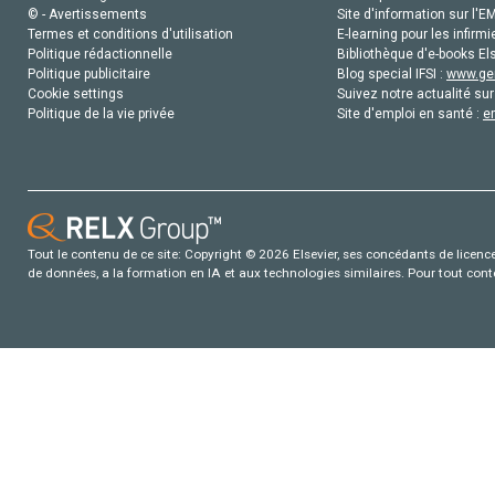
© - Avertissements
Site d'information sur l'E
Termes et conditions d'utilisation
E-learning pour les infirmi
Politique rédactionnelle
Bibliothèque d'e-books Els
Politique publicitaire
Blog special IFSI :
www.gen
Cookie settings
Suivez notre actualité sur
Politique de la vie privée
Site d'emploi en santé :
e
Tout le contenu de ce site: Copyright © 2026 Elsevier, ses concédants de licence e
de données, a la formation en IA et aux technologies similaires. Pour tout con