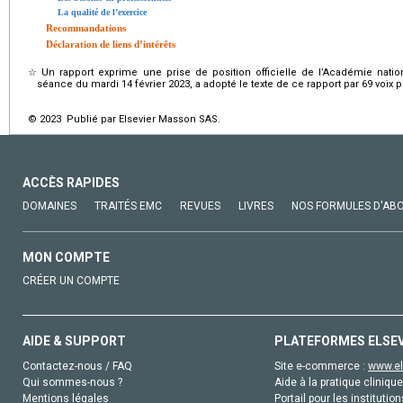
La qualité de l’exercice
Recommandations
Déclaration de liens d’intérêts
☆
Un rapport exprime une prise de position officielle de l’Académie nat
séance du mardi 14 février 2023, a adopté le texte de ce rapport par 69 voix po
© 2023 Publié par Elsevier Masson SAS.
ACCÈS RAPIDES
DOMAINES
TRAITÉS EMC
REVUES
LIVRES
NOS FORMULES D'AB
MON COMPTE
CRÉER UN COMPTE
AIDE & SUPPORT
PLATEFORMES ELSE
Contactez-nous / FAQ
Site e-commerce :
www.el
Qui sommes-nous ?
Aide à la pratique clinique
Mentions légales
Portail pour les institution