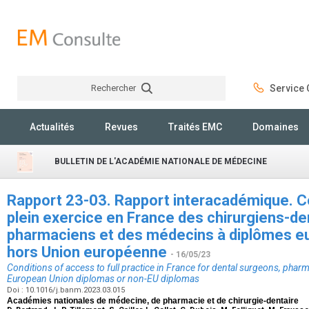
Rechercher
Service C
Rechercher
Actualités
Revues
Traités EMC
Domaines
BULLETIN DE L'ACADÉMIE NATIONALE DE MÉDECINE
Rapport 23-03. Rapport interacadémique. C
plein exercice en France des chirurgiens-de
pharmaciens et des médecins à diplômes e
hors Union européenne
- 16/05/23
Conditions of access to full practice in France for dental surgeons, phar
European Union diplomas or non-EU diplomas
Doi : 10.1016/j.banm.2023.03.015
Académies nationales de médecine, de pharmacie et de chirurgie-dentaire