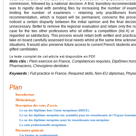
commission, followed by a national decision. A first, transitory recommendat
was to rapidly deal with pending files by increasing the number of exami
limiting the number of examiners – retaining only practitioners fr
recommendation, which is hoped will be permanent, concerns the proced
noticed a certain disparity between the initial opinion and the final deci
unnecessary. Better to remove the regional evaluation and retain only the n
case for the two other professions who sit either a competition (list A) or
regarded as satisfactory. This process would retain both written and practical
take on board carefully assessed local needs whilst at the same time acknow
situations. It would also preserve future access to current French students an
gifted candidates.
Le texte complet de cet article est disponible en PDF.
Mots clés :
Plein exercice en France, Compétences requises, Diplômes hor
Pharmaciens, Chirurgiens-dentistes
Keywords :
Full practice in France, Required skills, Non-EU diplomas, Physi
Plan
Introduction
Méthodologie
Description des voies d’accès
Le cas des Diplômes hors Union européenne (DHUE)
Le cas des diplômes européens (ou assimilés) pour les ressortissants de l’Espace écono
Le cas des diplômes européens pour les ressortissants non-européens
La carte professionnelle européenne
Discussion générale
Les besoins en professionnels