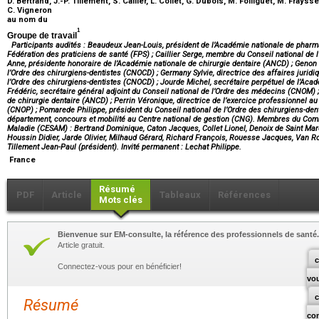
D. Bertrand, J.-P. Tillement, S. Cailler, L. Collet, G. Dubois, M. Folliguet, M. Fraysse
C. Vigneron
au nom du
1
Groupe de travail
Participants audités : Beaudeux Jean-Louis, président de l’Académie nationale de pharma
Fédération des praticiens de santé (FPS) ; Caillier Serge, membre du Conseil national de
Anne, présidente honoraire de l’Académie nationale de chirurgie dentaire (ANCD) ; Genon E
l’Ordre des chirurgiens-dentistes (CNOCD) ; Germany Sylvie, directrice des affaires juridiq
l’Ordre des chirurgiens-dentistes (CNOCD) ; Jourde Michel, secrétaire perpétuel de l’Acad
Frédéric, secrétaire général adjoint du Conseil national de l’Ordre des médecins (CNOM) 
de chirurgie dentaire (ANCD) ; Perrin Véronique, directrice de l’exercice professionnel a
(CNOP) ; Pomarede Philippe, président du Conseil national de l’Ordre des chirurgiens-den
département, concours et mobilité au Centre national de gestion (CNG). Membres du Comit
Maladie (CESAM) : Bertrand Dominique, Caton Jacques, Collet Lionel, Denoix de Saint Ma
Houssin Didier, Jarde Olivier, Milhaud Gérard, Richard François, Rouesse Jacques, Van R
Tillement Jean-Paul (président). Invité permanent : Lechat Philippe.
France
Résumé
PDF
Article
Tableaux
Références
Mots clés
Bienvenue sur EM-consulte, la référence des professionnels de santé.
Article gratuit.
c
Connectez-vous pour en bénéficier!
vo
Résumé
co