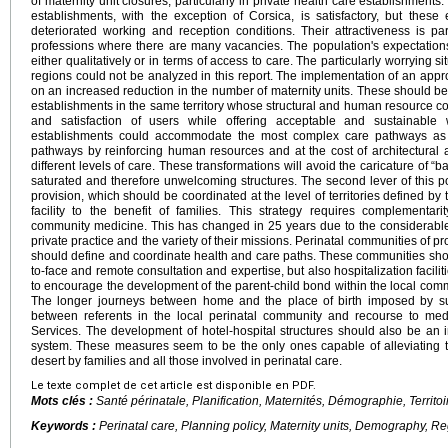
of maternity unit closures, particularly in private health care establishments
establishments, with the exception of Corsica, is satisfactory, but these
deteriorated working and reception conditions. Their attractiveness is pa
professions where there are many vacancies. The population's expectations
either qualitatively or in terms of access to care. The particularly worrying 
regions could not be analyzed in this report. The implementation of an appr
on an increased reduction in the number of maternity units. These should b
establishments in the same territory whose structural and human resource co
and satisfaction of users while offering acceptable and sustainable 
establishments could accommodate the most complex care pathways as w
pathways by reinforcing human resources and at the cost of architectural a
different levels of care. These transformations will avoid the caricature of “ba
saturated and therefore unwelcoming structures. The second lever of this pol
provision, which should be coordinated at the level of territories defined by 
facility to the benefit of families. This strategy requires complementa
community medicine. This has changed in 25 years due to the considerable
private practice and the variety of their missions. Perinatal communities of p
should define and coordinate health and care paths. These communities sho
to-face and remote consultation and expertise, but also hospitalization faciliti
to encourage the development of the parent-child bond within the local comm
The longer journeys between home and the place of birth imposed by suc
between referents in the local perinatal community and recourse to medi
Services. The development of hotel-hospital structures should also be an 
system. These measures seem to be the only ones capable of alleviating the
desert by families and all those involved in perinatal care.
Le texte complet de cet article est disponible en PDF.
Mots clés :
Santé périnatale, Planification, Maternités, Démographie, Territ
Keywords :
Perinatal care, Planning policy, Maternity units, Demography, Re