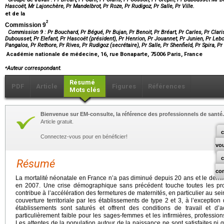
Hascoët, Mr Lajonchère, Pr Mandelbrot, Pr Roze, Pr Rudigoz, Pr Salle, Pr Ville.
et de la
2
Commission 9
Commission 9 : Pr Bouchard, Pr Bégué, Pr Bujan, Pr Benoit, Pr Bréart, Pr Carles, Pr Clari
Dubousset, Pr Elefant, Pr Hascoët (président), Pr Henrion, Pr Jouannet, Pr Junien, Pr Lebo
Pangalos, Pr Rethore, Pr Rives, Pr Rudigoz (secrétaire), Pr Salle, Pr Shenfield, Pr Spira, Pr V
Académie nationale de médecine, 16, rue Bonaparte, 75006 Paris, France
⁎
Auteur correspondant.
Résumé
PDF
Article
Figures
Références
Mots clés
Bienvenue sur EM-consulte, la référence des professionnels de santé.
Article gratuit.
c
Connectez-vous pour en bénéficier!
vo
Résumé
co
La mortalité néonatale en France n’a pas diminué depuis 20 ans et le dernier
en 2007. Une crise démographique sans précédent touche toutes les profe
contribue à l’accélération des fermetures de maternités, en particulier au se
couverture territoriale par les établissements de type 2 et 3, à l’exception
établissements sont saturés et offrent des conditions de travail et d’ac
particulièrement faible pour les sages-femmes et les infirmières, professi
Les attentes de la population autour de la naissance ne sont satisfaites ni 