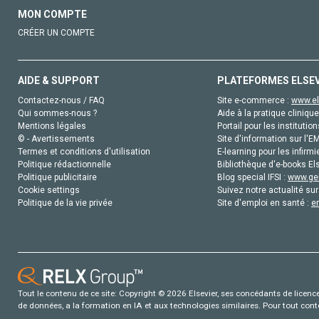
MON COMPTE
CRÉER UN COMPTE
AIDE & SUPPORT
PLATEFORMES ELSE
Contactez-nous / FAQ
Site e-commerce :
www.el
Qui sommes-nous ?
Aide à la pratique clinique
Mentions légales
Portail pour les institution
© - Avertissements
Site d'information sur l'E
Termes et conditions d'utilisation
E-learning pour les infirmi
Politique rédactionnelle
Bibliothèque d'e-books Els
Politique publicitaire
Blog special IFSI :
www.gen
Cookie settings
Suivez notre actualité sur
Politique de la vie privée
Site d'emploi en santé :
e
Tout le contenu de ce site: Copyright © 2026 Elsevier, ses concédants de licence e
de données, a la formation en IA et aux technologies similaires. Pour tout con