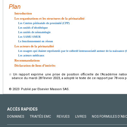
Plan
Introduction
Les organisations et les structures de la périnatalité
Les Centres périnatals de proximité (CPP)
Les unités d’obstétrique
Les unités de néonatologie
Les SAMU-SMUR
Le fonctionnement en réseau
Les acteurs de la périnatalité
Les usagers qui étaient représentés par le collectif interassociatif autour de la naissance
Les acteurs médicaux
Recommandations
Déclaration de liens d’intérêts
☆
Un rapport exprime une prise de position officielle de l’Académie nat
séance du mardi 28 février 2023, a adopté le texte de ce rapport par 78 voix p
© 2023 Publié par Elsevier Masson SAS.
ACCÈS RAPIDES
DOMAINES
TRAITÉS EMC
REVUES
LIVRES
NOS FORMULES D'AB