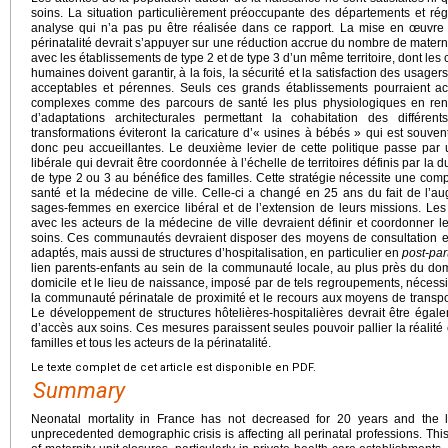
soins. La situation particulièrement préoccupante des départements et régi
analyse qui n’a pas pu être réalisée dans ce rapport. La mise en œuvre
périnatalité devrait s’appuyer sur une réduction accrue du nombre de materni
avec les établissements de type 2 et de type 3 d’un même territoire, dont les 
humaines doivent garantir, à la fois, la sécurité et la satisfaction des usagers
acceptables et pérennes. Seuls ces grands établissements pourraient acc
complexes comme des parcours de santé les plus physiologiques en ren
d’adaptations architecturales permettant la cohabitation des différ
transformations éviteront la caricature d’« usines à bébés » qui est souvent
donc peu accueillantes. Le deuxième levier de cette politique passe par u
libérale qui devrait être coordonnée à l’échelle de territoires définis par la 
de type 2 ou 3 au bénéfice des familles. Cette stratégie nécessite une com
santé et la médecine de ville. Celle-ci a changé en 25 ans du fait de l’
sages-femmes en exercice libéral et de l’extension de leurs missions. Le
avec les acteurs de la médecine de ville devraient définir et coordonner l
soins. Ces communautés devraient disposer des moyens de consultation et 
adaptés, mais aussi de structures d’hospitalisation, en particulier en
post-pa
lien parents-enfants au sein de la communauté locale, au plus près du domi
domicile et le lieu de naissance, imposé par de tels regroupements, nécessi
la communauté périnatale de proximité et le recours aux moyens de transpor
Le développement de structures hôtelières-hospitalières devrait être égale
d’accès aux soins. Ces mesures paraissent seules pouvoir pallier la réalité e
familles et tous les acteurs de la périnatalité.
Le texte complet de cet article est disponible en PDF.
Summary
Neonatal mortality in France has not decreased for 20 years and the 
unprecedented demographic crisis is affecting all perinatal professions. This 