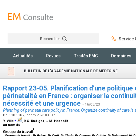
Rechercher
Service C
Rechercher
Actualités
Revues
Traités EMC
Domaines
BULLETIN DE L'ACADÉMIE NATIONALE DE MÉDECINE
Rapport 23-05. Planification d’une politique
périnatalité en France : organiser la continu
nécessité et une urgence
- 16/05/23
Planning of perinatal care policy in France: Organize continuity of care i
Doi : 10.1016/j.banm.2023.03.017
⁎
Y. Ville
, R.C. Rudigoz, J.M. Hascoët
au nom du
1
Groupe de travail
Groupe de travail : Pr Bréart, Pr Carli, Pr Claris, Pr Cosson, Pr Crépin, Pr Dubousset Mr 