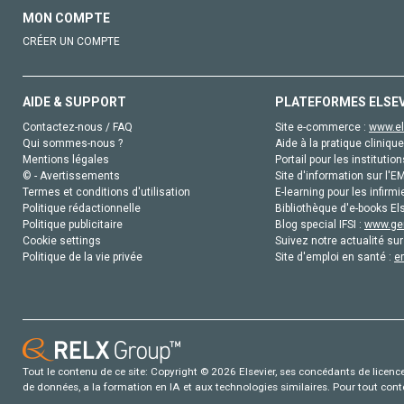
MON COMPTE
CRÉER UN COMPTE
AIDE & SUPPORT
PLATEFORMES ELSE
Contactez-nous / FAQ
Site e-commerce :
www.el
Qui sommes-nous ?
Aide à la pratique clinique
Mentions légales
Portail pour les institution
© - Avertissements
Site d'information sur l'E
Termes et conditions d'utilisation
E-learning pour les infirmi
Politique rédactionnelle
Bibliothèque d'e-books Els
Politique publicitaire
Blog special IFSI :
www.gen
Cookie settings
Suivez notre actualité sur
Politique de la vie privée
Site d'emploi en santé :
e
Tout le contenu de ce site: Copyright © 2026 Elsevier, ses concédants de licence e
de données, a la formation en IA et aux technologies similaires. Pour tout con