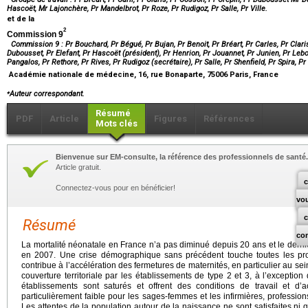
Hascoët, Mr Lajonchère, Pr Mandelbrot, Pr Roze, Pr Rudigoz, Pr Salle, Pr Ville.
et de la
2
Commission 9
Commission 9 : Pr Bouchard, Pr Bégué, Pr Bujan, Pr Benoit, Pr Bréart, Pr Carles, Pr Clari
Dubousset, Pr Elefant, Pr Hascoët (président), Pr Henrion, Pr Jouannet, Pr Junien, Pr Lebo
Pangalos, Pr Rethore, Pr Rives, Pr Rudigoz (secrétaire), Pr Salle, Pr Shenfield, Pr Spira, Pr V
Académie nationale de médecine, 16, rue Bonaparte, 75006 Paris, France
⁎
Auteur correspondant.
Résumé
PDF
Article
Figures
Références
Mots clés
Bienvenue sur EM-consulte, la référence des professionnels de santé.
Article gratuit.
c
Connectez-vous pour en bénéficier!
vo
Résumé
co
La mortalité néonatale en France n’a pas diminué depuis 20 ans et le dernier
en 2007. Une crise démographique sans précédent touche toutes les profe
contribue à l’accélération des fermetures de maternités, en particulier au se
couverture territoriale par les établissements de type 2 et 3, à l’exception
établissements sont saturés et offrent des conditions de travail et d’ac
particulièrement faible pour les sages-femmes et les infirmières, professi
Les attentes de la population autour de la naissance ne sont satisfaites ni 