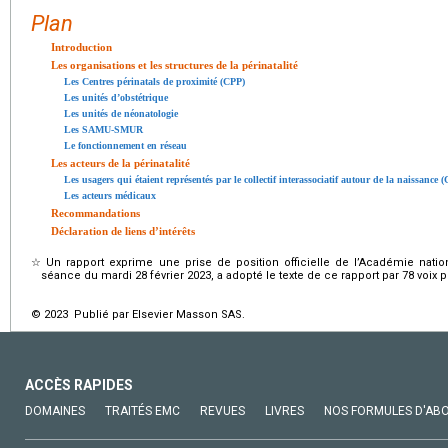
Plan
Introduction
Les organisations et les structures de la périnatalité
Les Centres périnatals de proximité (CPP)
Les unités d’obstétrique
Les unités de néonatologie
Les SAMU-SMUR
Le fonctionnement en réseau
Les acteurs de la périnatalité
Les usagers qui étaient représentés par le collectif interassociatif autour de la naissance
Les acteurs médicaux
Recommandations
Déclaration de liens d’intérêts
☆
Un rapport exprime une prise de position officielle de l’Académie nat
séance du mardi 28 février 2023, a adopté le texte de ce rapport par 78 voix p
© 2023 Publié par Elsevier Masson SAS.
ACCÈS RAPIDES
DOMAINES
TRAITÉS EMC
REVUES
LIVRES
NOS FORMULES D'AB