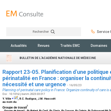
Rechercher
Service C
Rechercher
Actualités
Revues
Traités EMC
Domaines
BULLETIN DE L'ACADÉMIE NATIONALE DE MÉDECINE
Rapport 23-05. Planification d’une politique
périnatalité en France : organiser la continu
nécessité et une urgence
- 16/05/23
Planning of perinatal care policy in France: Organize continuity of care i
Doi : 10.1016/j.banm.2023.03.017
⁎
Y. Ville
, R.C. Rudigoz, J.M. Hascoët
au nom du
1
Groupe de travail
Groupe de travail : Pr Bréart, Pr Carli, Pr Claris, Pr Cosson, Pr Crépin, Pr Dubousset Mr 