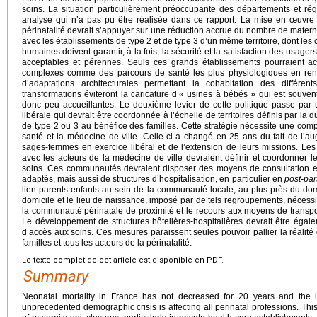
soins. La situation particulièrement préoccupante des départements et régi
analyse qui n’a pas pu être réalisée dans ce rapport. La mise en œuvre
périnatalité devrait s’appuyer sur une réduction accrue du nombre de materni
avec les établissements de type 2 et de type 3 d’un même territoire, dont les 
humaines doivent garantir, à la fois, la sécurité et la satisfaction des usagers
acceptables et pérennes. Seuls ces grands établissements pourraient acc
complexes comme des parcours de santé les plus physiologiques en ren
d’adaptations architecturales permettant la cohabitation des différ
transformations éviteront la caricature d’« usines à bébés » qui est souvent
donc peu accueillantes. Le deuxième levier de cette politique passe par u
libérale qui devrait être coordonnée à l’échelle de territoires définis par la 
de type 2 ou 3 au bénéfice des familles. Cette stratégie nécessite une com
santé et la médecine de ville. Celle-ci a changé en 25 ans du fait de l’
sages-femmes en exercice libéral et de l’extension de leurs missions. Le
avec les acteurs de la médecine de ville devraient définir et coordonner l
soins. Ces communautés devraient disposer des moyens de consultation et 
adaptés, mais aussi de structures d’hospitalisation, en particulier en
post-pa
lien parents-enfants au sein de la communauté locale, au plus près du domi
domicile et le lieu de naissance, imposé par de tels regroupements, nécessi
la communauté périnatale de proximité et le recours aux moyens de transpor
Le développement de structures hôtelières-hospitalières devrait être égale
d’accès aux soins. Ces mesures paraissent seules pouvoir pallier la réalité e
familles et tous les acteurs de la périnatalité.
Le texte complet de cet article est disponible en PDF.
Summary
Neonatal mortality in France has not decreased for 20 years and the 
unprecedented demographic crisis is affecting all perinatal professions. This 