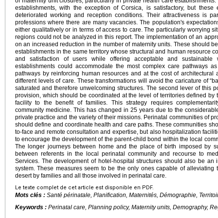
of maternity unit closures, particularly in private health care establishments
establishments, with the exception of Corsica, is satisfactory, but these
deteriorated working and reception conditions. Their attractiveness is pa
professions where there are many vacancies. The population's expectations
either qualitatively or in terms of access to care. The particularly worrying 
regions could not be analyzed in this report. The implementation of an appr
on an increased reduction in the number of maternity units. These should b
establishments in the same territory whose structural and human resource co
and satisfaction of users while offering acceptable and sustainable 
establishments could accommodate the most complex care pathways as w
pathways by reinforcing human resources and at the cost of architectural a
different levels of care. These transformations will avoid the caricature of “ba
saturated and therefore unwelcoming structures. The second lever of this pol
provision, which should be coordinated at the level of territories defined by 
facility to the benefit of families. This strategy requires complementa
community medicine. This has changed in 25 years due to the considerable
private practice and the variety of their missions. Perinatal communities of p
should define and coordinate health and care paths. These communities sho
to-face and remote consultation and expertise, but also hospitalization faciliti
to encourage the development of the parent-child bond within the local comm
The longer journeys between home and the place of birth imposed by suc
between referents in the local perinatal community and recourse to medi
Services. The development of hotel-hospital structures should also be an 
system. These measures seem to be the only ones capable of alleviating the
desert by families and all those involved in perinatal care.
Le texte complet de cet article est disponible en PDF.
Mots clés :
Santé périnatale, Planification, Maternités, Démographie, Territ
Keywords :
Perinatal care, Planning policy, Maternity units, Demography, Re